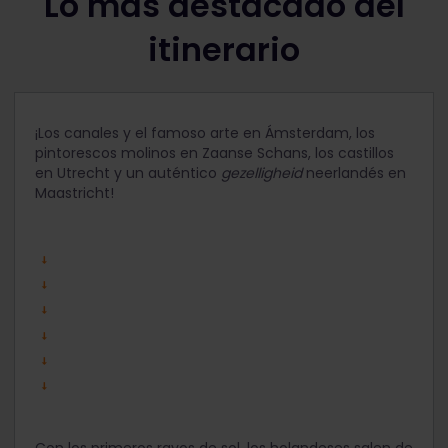
Lo más destacado del
itinerario
¡Los canales y el famoso arte en Ámsterdam, los
pintorescos molinos en Zaanse Schans, los castillos
en Utrecht y un auténtico
gezelligheid
neerlandés en
Maastricht!
Con los primeros rayos de sol, los holandeses salen de