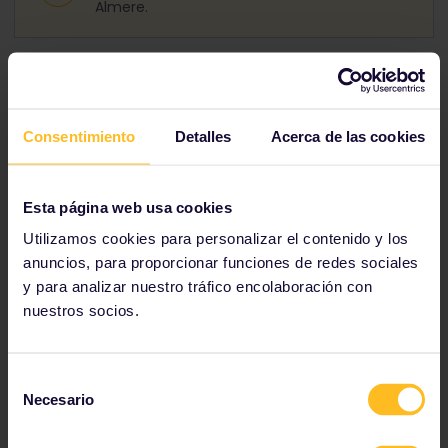
Almere.
Día 5: Utrecht
Consentimiento
Detalles
Acerca de las cookies
Esta página web usa cookies
Utilizamos cookies para personalizar el contenido y los
anuncios, para proporcionar funciones de redes sociales
y para analizar nuestro tráfico encolaboración con
nuestros socios.
Utrecht es una animada ciudad estudiantil, con la
majestuosa
Torre Dom
en el centro. Suba a la cima
para disfrutar de una vista espectacular del
Canal
Selección
Viejo
, repleto de bares y restaurantes al nivel del
Necesario
de
agua. ¡Ve a
Tivoli
para pasar una noche divertida!
consentimiento