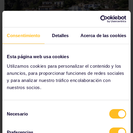
Consentimiento
Detalles
Acerca de las cookies
Esta página web usa cookies
Utilizamos cookies para personalizar el contenido y los
anuncios, para proporcionar funciones de redes sociales
y para analizar nuestro tráfico encolaboración con
Paros tiene un poco de todo: poblados con casas
nuestros socios.
pintadas de blanco, iglesias con cúpulas azules,
ciudades turísticas de moda y puertos pesqueros. La
Isla de Paros es básicamente Míkonos pero sin tanto
Selección
movimiento y a un precio más bajo, es ideal por ser
Necesario
cosmopolita y tener una vibrante vida nocturna.
de
consentimiento
No importa qué estés buscando, sin duda lo
encontrarás entre caminatas por el
Parque de Paros
Preferencias