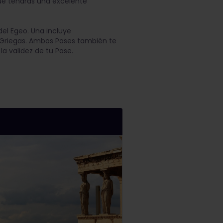
que tendrás una excelente
del Egeo. Una incluye
as Griegas. Ambos Pases también te
la validez de tu Pase.