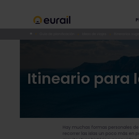
P
Guía de planificación
Ideas de viajes
Itinerarios sug
Itineario para 
Hay muchas formas personales de con
recorrer las islas un poco más en p