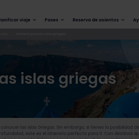
lanificar viaje
Pases
Reserva de asientos
Ay
eridos
Itineario para las islas griegas
las islas griegas
ocer las Islas Griegas. Sin embargo, si tienes la posibilidad de
rofundidad, este es el itinerario perfecto para ti. Con destinos 