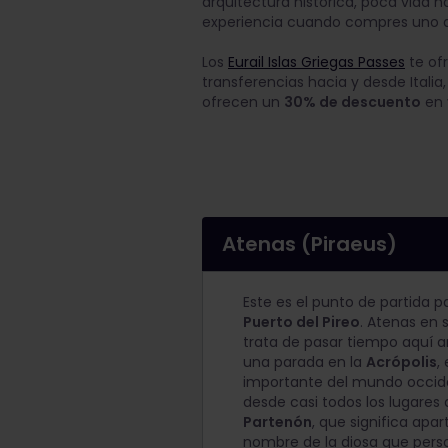
arquitectura histórica, poca vida 
experiencia cuando compres uno de 
Los
Eurail Islas Griegas Passes
te ofr
transferencias hacia y desde Italia
ofrecen un
30% de descuento
en 
Atenas (Piraeus)
Este es el punto de partida pa
Puerto del Pireo
. Atenas en 
trata de pasar tiempo aquí a
una parada en la
Acrópolis
,
importante del mundo occide
desde casi todos los lugares d
Partenón
, que significa apa
nombre de la diosa que personi