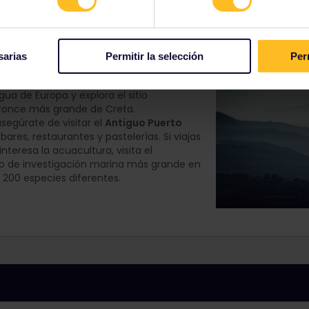
n recorrido turístico por la "cuna de la
sarias
Permitir la selección
Per
visita al
Museo Arqueológico de
ico, visita el
Palacio de Cnosos
para ver
ua de Europa y explora el sitio
Bronce más grande de Creta.
segúrate de visitar el
Antiguo Puerto
bares, restaurantes y pastelerías. Si viajas
nteresa la acuacultura, visita el
ejo de investigación marina más grande en
 200 especies diferentes.