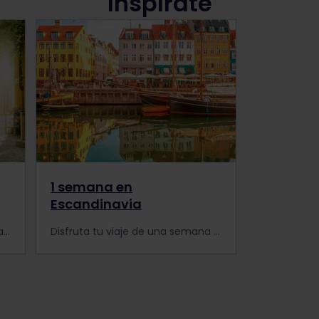
Inspírate
1 semana en
Escandinavia
¡Viaja con Eurail de Suecia a Italia! Inspírate con este itinerario y descubre lo mejor de Alemania, Austria e Italia en tren.
Disfruta tu viaje de una semana por los vastos países escandinavos, Dinamarca, Suecia y Noruega con un Eurail Pass.