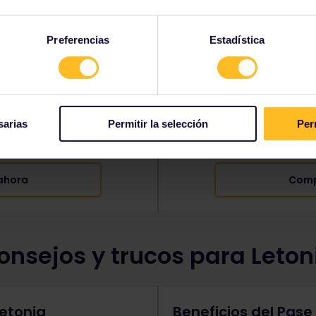
tvia
Pas
Preferencias
Estadística
iajes en tren en Letonia.
Visita Letonia y hasta 32 
tos joven, adulto mayor y
Hay descuentos en los bole
ar.
Preci
sde $ 64
sarias
Permitir la selección
Per
ahora
Comp
onsejos y trucos para Leton
Letonia
Beneficios del Pase