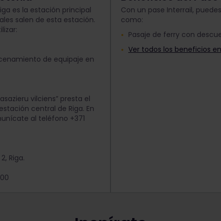
iga es la estación principal
Con un pase Interrail, puede
ales salen de esta estación.
como:
lizar:
Pasaje de ferry con descu
Ver todos los beneficios e
acenamiento de equipaje en
asazieru vilciens” presta el
estación central de Riga. En
unícate al teléfono +371
2, Riga.
:00