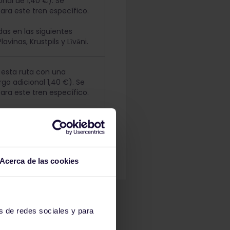
onal de 1,40 €). Se
ra este tren específico.
as en las siguientes
avinas, Krustpils y Līvāni.
n esta ruta con una
go adicional 1,40 €). Se
ra este tren específico.
arte de la ruta: Riga-
as en las siguientes
aviņas, Krustpils y Viļāni.
Acerca de las cookies
s de redes sociales y para