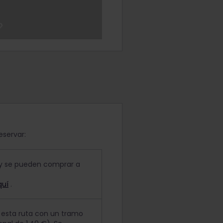
eservar:
s y se pueden comprar a
quí
.
n esta ruta con un tramo