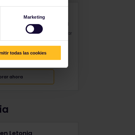
e Global
Marketing
países de Eurail con total libertad
tos joven, adulto mayor y familiar
os desde $ 233
mitir todas las cookies
rar ahora
ia
 en Letonia