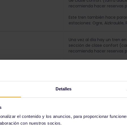
de clase confort (tarifa adici
recomienda hacer reservas pa
Este tren también hace parad
estaciones: Ogre, Aizkraukle, Pl
Una vez al día hay un tren e
sección de clase confort (car
recomienda hacer reservas pa
Esto es válido solo para una p
Rezekne.
Este tren también hace parad
estaciones: Ogre, Aizkraukle, Pļ
Detalles
s
Obtén tu Pase para Letonia
onalizar el contenido y los anuncios, para proporcionar funcione
laboración con nuestros socios.