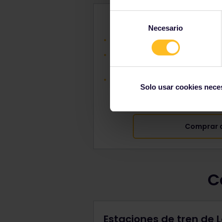
Selección
Pase le
Necesario
de
Te ofrece una variedad de v
consentimiento
Hay descuentos en los bole
famili
Precios de
Solo usar cookies nece
Comprar 
C
Estaciones de tren de 