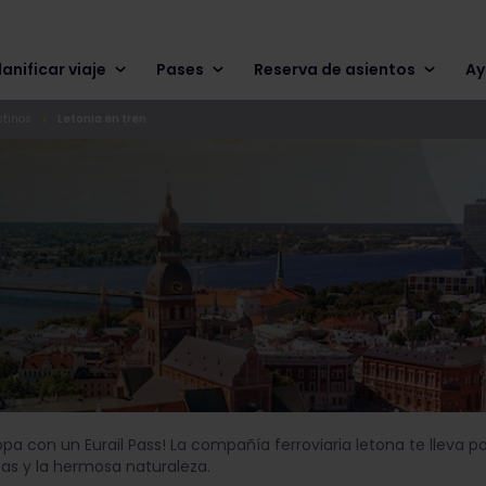
lanificar viaje
Pases
Reserva de asientos
Ay
stinos
Letonia en tren
opa con un Eurail Pass! La compañía ferroviaria letona te lleva po
cas y la hermosa naturaleza.