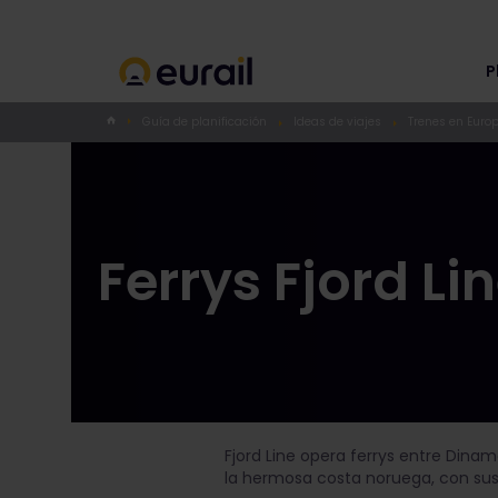
P
Guía de planificación
Ideas de viajes
Trenes en Euro
Ferrys Fjord Li
Fjord Line opera ferrys entre Dinam
la hermosa costa noruega, con sus 