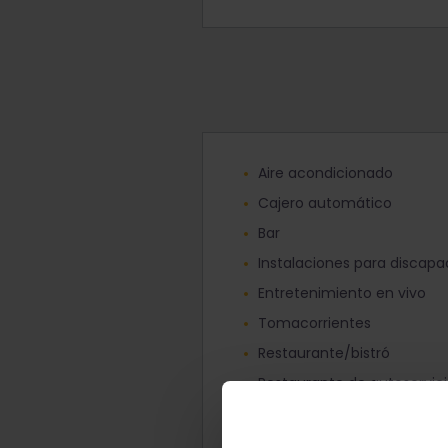
Aire acondicionado
Cajero automático
Bar
Instalaciones para discapa
Entretenimiento en vivo
Tomacorrientes
Restaurante/bistró
Restaurante de autoservic
Tienda libre de impuestos