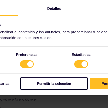
ar según ferry y ruta.
Detalles
Información adicional
s
onalizar el contenido y los anuncios, para proporcionar funcione
laboración con nuestros socios.
ra titulares del Eurail Pass
e Eurail obtienen un
20 % de descuento
en los cruces de ferry d
plica a las tarifas de pasajeros y a los asientos tipo avión (a bo
Preferencias
Estadística
jord), pero no se aplica a vehículos, camarotes, comidas ni adi
s a Noruega.
y 30 min
sarias
Permitir la selección
Per
0 min
30 min
h y 25 min/3 h y 55 min
h