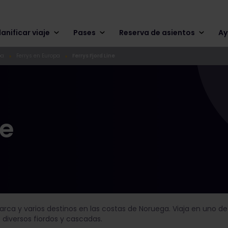
lanificar viaje
Pases
Reserva de asientos
Ay
pa
Ferrys en Europa
Ferrys Fjord Line
ne
arca y varios destinos en las costas de Noruega. Viaja en uno de
diversos fiordos y cascadas.