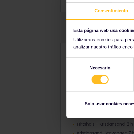
Las instalaciones pueden vari
Consentimiento
Esta página web usa cookie
Utilizamos cookies para pers
analizar nuestro tráfico enco
Descuentos y condiciones pa
Todos los titulares de un Pas
Selección
año y en todas las rutas. Se a
Necesario
de
Stavangerfjord y MS Bergensf
consentimiento
Duración de los viajes
Fjord Line hace cruces diario
Hirtshals – Stavanger: 10 h 
Solo usar cookies nece
Hirsthals - Bergen: 16 h y 3
Stavanger – Bergen: 5 h y 
Hirtshals – Kristiansand: 2 
Kristiansand-Stavanger: 7 