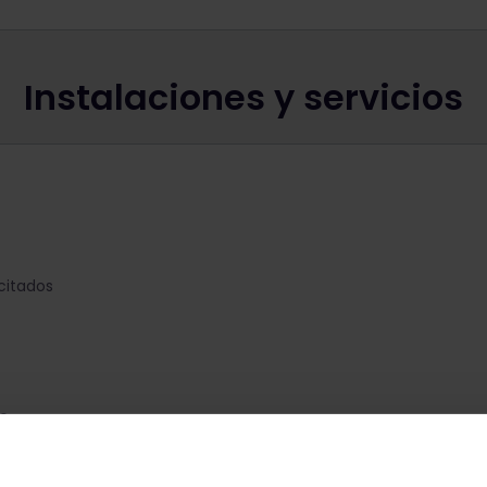
Instalaciones y servicios
citados
io
 y con impuestos