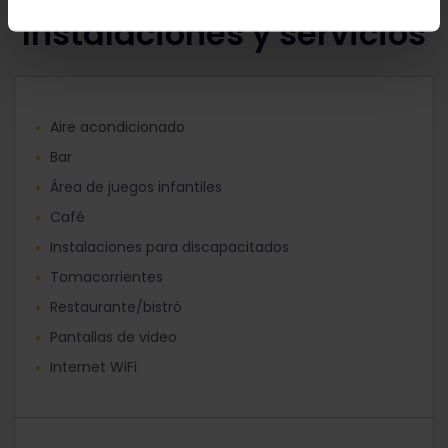
Instalaciones y servicios
Aire acondicionado
Bar
Área de juegos infantiles
Café
Instalaciones para discapacitados
Tomacorrientes
Restaurante/bistró
Pantallas de video
Internet WiFi