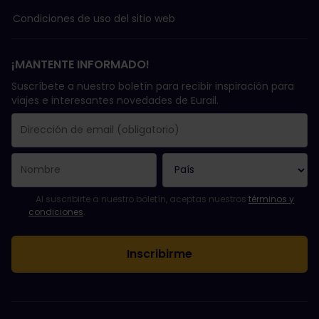
Condiciones de uso del sitio web
¡MANTENTE INFORMADO!
Suscríbete a nuestro boletín para recibir inspiración para
viajes e interesantes novedades de Eurail.
Se suscribió con éxito.
El campo de dirección de email es obligatorio.
La dirección de email no es válida.
Ha habido un fallo al suscribirte al boletín. Vuelve a intentarlo
¡Ya te has suscrito a este boletín!
Acepta los términos y condiciones para suscribirte al boletín in
Al suscribirte a nuestro boletín, aceptas nuestros
términos y
condiciones
.