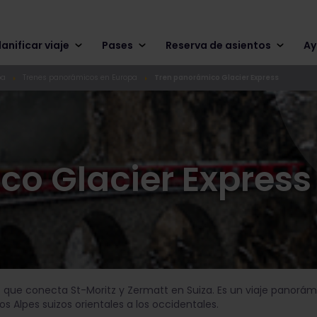
lanificar viaje
Pases
Reserva de asientos
Ay
pa
Trenes panorámicos en Europa
Tren panorámico Glacier Express
co Glacier Express
que conecta St-Moritz y Zermatt en Suiza. Es un viaje panorámi
os Alpes suizos orientales a los occidentales.