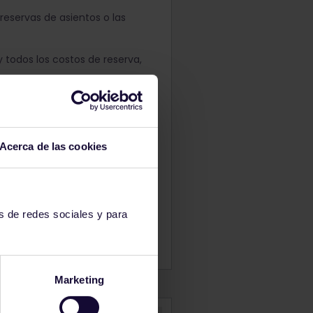
 reservas de asientos o las
 todos los costos de reserva,
Acerca de las cookies
 acolchados, aire
 anterior de vagones rolling
s de redes sociales y para
zado se ofrece en seis
ece vagones de primera y
Marketing