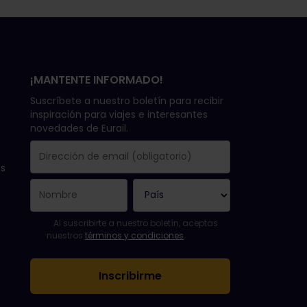
¡MANTENTE INFORMADO!
Suscríbete a nuestro boletín para recibir
inspiración para viajes e interesantes
novedades de Eurail.
ss
Se suscribió con éxito.
El campo de dirección de email es obligatorio.
La dirección de email no es válida.
Ha habido un fallo al suscribirte al boletín. Vuelve a intent
¡Ya te has suscrito a este boletín!
Acepta los términos y condiciones para suscribirte al boletí
Al suscribirte a nuestro boletín, aceptas
nuestros
términos y condiciones
.