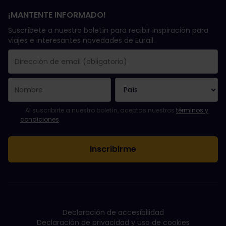
¡MANTENTE INFORMADO!
Suscríbete a nuestro boletín para recibir inspiración para
viajes e interesantes novedades de Eurail.
Se suscribió con éxito.
El campo de dirección de email es obligatorio.
La dirección de email no es válida.
Ha habido un fallo al suscribirte al boletín. Vuelve a intentarlo
¡Ya te has suscrito a este boletín!
Acepta los términos y condiciones para suscribirte al boletín in
Al suscribirte a nuestro boletín, aceptas nuestros
términos y
condiciones
.
Declaración de accesibilidad
Declaración de privacidad y uso de cookies