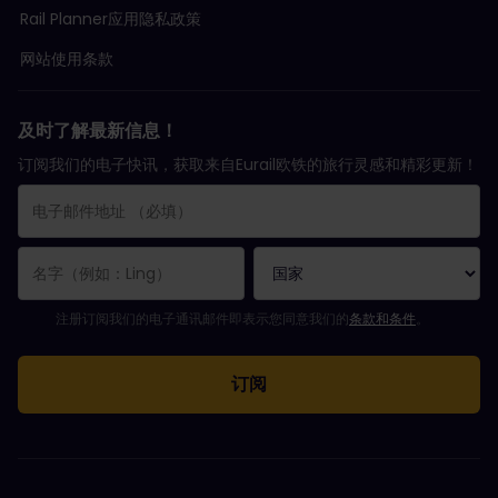
Rail Planner应用隐私政策
网站使用条款
及时了解最新信息！
订阅我们的电子快讯，获取来自Eurail欧铁的旅行灵感和精彩更新！
您已成功订阅。
电子邮件地址栏为必填栏！
电子邮件地址无效！
订阅电子通讯时出错。请稍后重试。
您已订阅此电子通讯！
请同意有关订阅电子通讯的条款和条件。
注册订阅我们的电子通讯邮件即表示您同意我们的
条款和条件
。