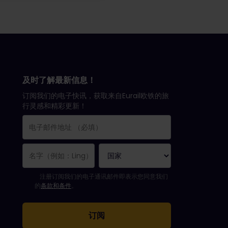
及时了解最新信息！
订阅我们的电子快讯，获取来自Eurail欧铁的旅
行灵感和精彩更新！
您已成功订阅。
电子邮件地址栏为必填栏！
电子邮件地址无效！
订阅电子通讯时出错。请稍后重试。
您已订阅此电子通讯！
请同意有关订阅电子通讯的条款和条件。
注册订阅我们的电子通讯邮件即表示您同意我们
的
条款和条件
。