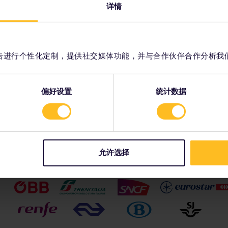
您遍览
覆盖广泛的欧洲铁路网络连接着欧洲所有最热
立即开
详情
，则必须为每位超额的儿童单独购买一张青少年通票。
灵活使
门的旅游目的地，包括举世闻名的大都市和迷
在
行。
划您的
人的偏远小镇。请选择最适合您计划的列车类
型，在日间或者夜间抵达您想去的地方。
查
 成人通票、青少年通票或老年人通票一起添加到订单中。购买后无法将其
阅
容和广告进行个性化定制，提供社交媒体功能，并与合作伙伴合作分析我
了解欧洲列车的相关信息
青少年通票旅行。
预
使
偏好设置
统计数据
允许选择
我们的合作伙伴包括