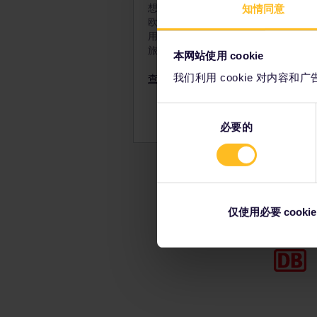
想要参观欧洲多个国家？全境通票可带
知情同意
过2位儿童随1位成人旅行
欧洲
30,000多个目的地
。全境通票可
12岁以下的儿童应与成人同
用，您可以随心确定旅行日。或完全规
旅行，一切完全取决于您！
切记在付款前将儿童通票与
本网站使用 cookie
中。
我们利用 cookie 对内
查看全境通票
12至27岁的旅客可以使用
同
必要的
意
选
择
仅使用必要 cookie