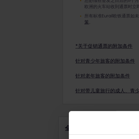
您必须在签发之日后的11个
欧洲的火车站收到通票时立
所有标准Eurail欧铁通票
策
。
*关于促销通票的附加条件
Eurail欧铁促销通票可
针对青少年旅客的附加条件
改签，请查看支付确认。
了
要使用有折扣优惠的青少年通
针对老年旅客的附加条件
注意：儿童通票可与青少年
要使用有折扣优惠的老年人
童）。
针对带儿童旅行的成人、青
注意：儿童通票可与老年人
4岁以下的儿童可免费旅行且
4-11岁儿童可以凭儿童通
成人不一定是家庭成员，只要
全境通票
在您选择开始旅行的日期，儿
每位成人、年满18岁的青少