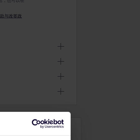
激活，也可以在
款与改签政
票能否退款或
岁）。
带2名儿
膝上乘车。
乘客陪伴。该
您的旅行
行。如果有超