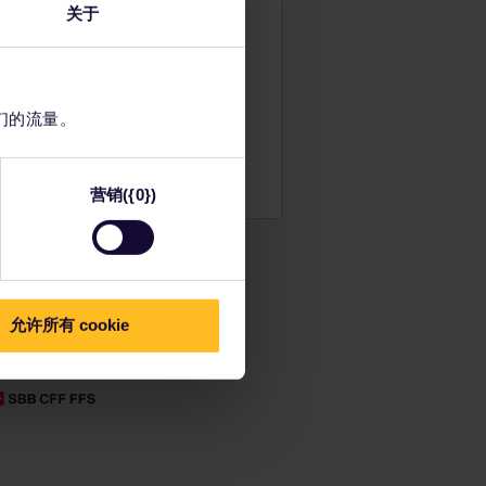
始规划您的Eurail欧铁探奇之旅。
关于
时间表上查看旅程信息
看欧洲铁路网络图
添加到订单
读预订相关信息
们的流量。
订旅社住宿
用通票享受折扣
营销({0})
允许所有 cookie