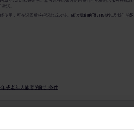
月内激活Eurail欧铁通票。您可以在结账时使用我们的免费激活服务在线
即激活。
如未经使用，可在退回后获得退款或改签。
阅读我们的预订条款
以及我们的
退
能不可退款，也不可改签，具体情况取决于促销条件。要确定已购买的促销通
解详情
票旅行，在您选择开始旅行的日期，您的年龄必须为12岁至27岁（含27
通票一起使用；但是，青少年在旅行时必须年满18岁（每位青少年最多可
通票旅行，在您选择开始旅行的日期，您的年龄必须为60岁或以上。
少年或老年人旅客的附加条件
通票一起使用（每位老年人最多可带2名儿童）。
无需Eurail欧铁通票。在繁忙时段我们可能会要求您将4岁以下儿童抱在
票免费乘车。儿童必须由至少一位持成人通票、青少年通票或老年人通票的
年满18岁即可。
欧洲列车
规划
童必须为11岁或以下。
年或老年人最多可带2名儿童同行。例如，2位成人旅行时可带4位儿童同