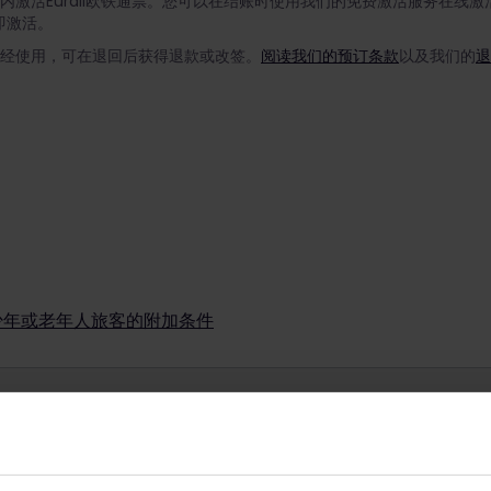
月内激活Eurail欧铁通票。您可以在结账时使用我们的免费激活服务在线
即激活。
如未经使用，可在退回后获得退款或改签。
阅读我们的预订条款
以及我们的
退
能不可退款，也不可改签，具体情况取决于促销条件。要确定已购买的促销通
解详情
票旅行，在您选择开始旅行的日期，您的年龄必须为12岁至27岁（含27
通票一起使用；但是，青少年在旅行时必须年满18岁（每位青少年最多可
通票旅行，在您选择开始旅行的日期，您的年龄必须为60岁或以上。
少年或老年人旅客的附加条件
通票一起使用（每位老年人最多可带2名儿童）。
无需Eurail欧铁通票。在繁忙时段我们可能会要求您将4岁以下儿童抱在
票免费乘车。儿童必须由至少一位持成人通票、青少年通票或老年人通票的
年满18岁即可。
欧洲列车
规划
童必须为11岁或以下。
年或老年人最多可带2名儿童同行。例如，2位成人旅行时可带4位儿童同