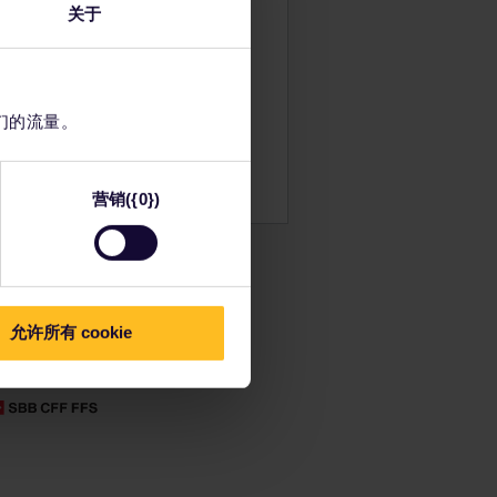
始规划您的Eurail欧铁探奇之旅。
关于
时间表上查看旅程信息
看欧洲铁路网络图
添加到订单
读预订相关信息
们的流量。
订旅社住宿
用通票享受折扣
营销({0})
允许所有 cookie