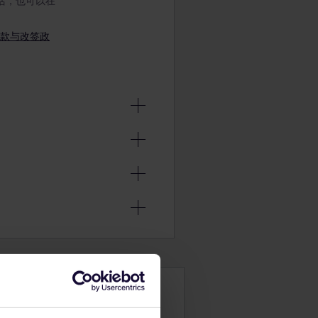
激活，也可以在
款与改签政
票能否退款或
岁）。
带2名儿
膝上乘车。
乘客陪伴。该
您的旅行
行。如果有超