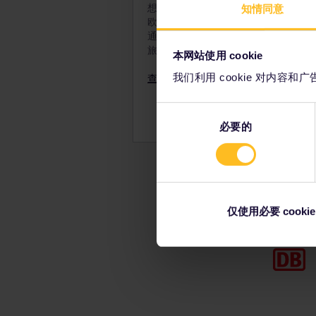
想要参观欧洲多个国家？全境通票可带
知情同意
过2位儿童随1位成人旅行
欧洲
30,000多个目的地
。您可以灵活
12岁以下的儿童应与成人同
通票，当天决定旅游目的地。或完全规
旅行，一切完全取决于您！
切记在付款前将儿童通票与
本网站使用 cookie
中。
我们利用 cookie 对内
查看全境通票
12至27岁的旅客可以使用
同
必要的
意
选
择
仅使用必要 cookie