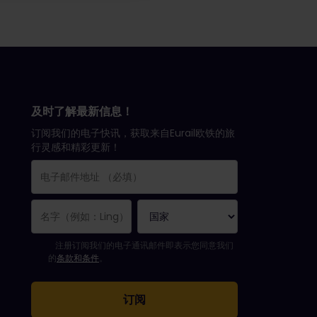
及时了解最新信息！
订阅我们的电子快讯，获取来自Eurail欧铁的旅
行灵感和精彩更新！
您已成功订阅。
电子邮件地址栏为必填栏！
电子邮件地址无效！
订阅电子通讯时出错。请稍后重试。
您已订阅此电子通讯！
请同意有关订阅电子通讯的条款和条件。
注册订阅我们的电子通讯邮件即表示您同意我们
的
条款和条件
。