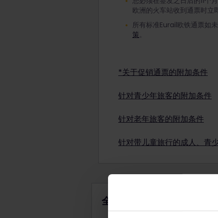
您必须在签发之日后的11个
欧洲的火车站收到通票时立
所有标准Eurail欧铁通票
策
。
*关于促销通票的附加条件
Eurail欧铁促销通票可
针对青少年旅客的附加条件
改签，请查看支付确认。
了
要使用有折扣优惠的青少年通
针对老年旅客的附加条件
注意：儿童通票可与青少年
要使用有折扣优惠的老年人
童）。
针对带儿童旅行的成人、青
注意：儿童通票可与老年人
4岁以下的儿童可免费旅行且
4-11岁儿童可以凭儿童通
成人不一定是家庭成员，只要
全球通票
在您选择开始旅行的日期，儿
每位成人、年满18岁的青少