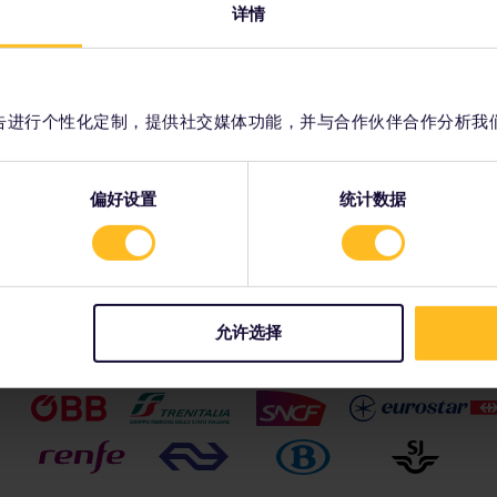
您遍览
覆盖广泛的欧洲铁路网络连接着欧洲所有最热
立即开
详情
，则必须为每位超额的儿童单独购买一张青少年通票。
使用该
门的旅游目的地，包括举世闻名的大都市和迷
在
行。
划您的
人的偏远小镇。请选择最适合您计划的列车类
型，在日间或者夜间抵达您想去的地方。
查
 成人通票、青少年通票或老年人通票一起添加到订单中。购买后无法将其
阅
容和广告进行个性化定制，提供社交媒体功能，并与合作伙伴合作分析我
了解欧洲列车的相关信息
青少年通票旅行。
预
使
偏好设置
统计数据
允许选择
我们的合作伙伴包括