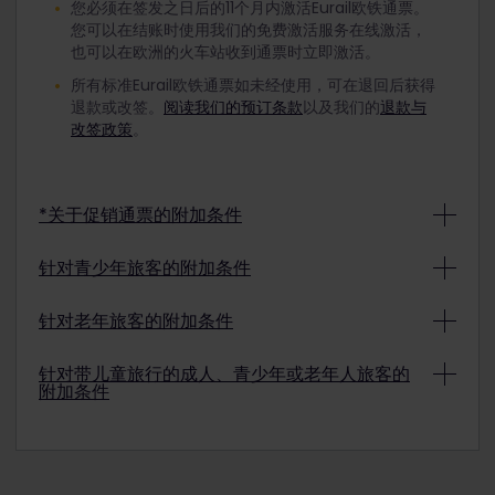
您必须在签发之日后的11个月内激活Eurail欧铁通票。
您可以在结账时使用我们的免费激活服务在线激活，
也可以在欧洲的火车站收到通票时立即激活。
所有标准Eurail欧铁通票如未经使用，可在退回后获得
退款或改签。
阅读我们的预订条款
以及我们的
退款与
改签政策
。
*关于促销通票的附加条件
Eurail欧铁促销通票可能不可退款，也不可改签，具体
针对青少年旅客的附加条件
情况取决于促销条件。要确定已购买的促销通票能否
退款或改签，请查看支付确认。
了解详情
要使用有折扣优惠的青少年通票旅行，在您选择开始
针对老年旅客的附加条件
旅行的日期，您的年龄必须为12岁至27岁（含27
岁）。
要使用有折扣优惠的老年人通票旅行，在您选择开始
针对带儿童旅行的成人、青少年或老年人旅客的
附加条件
旅行的日期，您的年龄必须为60岁或以上。
注意：儿童通票可与青少年通票一起使用；但是，青
少年在旅行时必须年满18岁（每位青少年最多可带2名
注意：儿童通票可与老年人通票一起使用（每位老年
儿童）。
4岁以下的儿童可免费旅行且无需Eurail欧铁通票。在
人最多可带2名儿童）。
繁忙时段我们可能会要求您将4岁以下儿童抱在膝上乘
车。