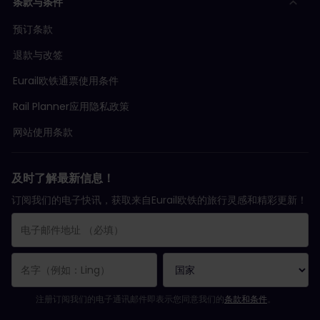
条款与条件
预订条款
退款与改签
Eurail欧铁通票使用条件
Rail Planner应用隐私政策
网站使用条款
及时了解最新信息！
订阅我们的电子快讯，获取来自Eurail欧铁的旅行灵感和精彩更新！
您已成功订阅。
电子邮件地址栏为必填栏！
电子邮件地址无效！
订阅电子通讯时出错。请稍后重试。
您已订阅此电子通讯！
请同意有关订阅电子通讯的条款和条件。
注册订阅我们的电子通讯邮件即表示您同意我们的
条款和条件
。