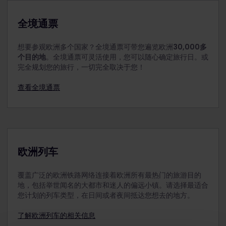
4-11岁儿童可以凭儿童通票免费乘车。儿童必须由至少
一位持成人通票、青少年通票或老年人通票的乘客陪
全境通票
伴。该成人不一定是家庭成员，只要年满18岁即可。
在您选择开始旅行的日期，儿童必须为11岁或以下。
想要参观欧洲多个国家？全境通票可带您遍览欧洲
30,000多
个目的地
。全境通票可灵活使用，您可以随心确定旅行日。或
每位成人、年满18岁的青少年或老年人最多可带2名儿
完全规划您的旅行，一切完全取决于您！
童同行。例如，2位成人旅行时可带4位儿童同行。如
果有超过2位儿童随1位成人旅行，则必须为每位超额的
查看全境通票
儿童单独购买一张青少年通票。
12岁以下的儿童应与成人同行。
切记在付款前将儿童通票与 成人通票、青少年通票或
老年人通票一起添加到订单中。购买后无法将其添加
到订单中。
欧洲列车
12至27岁的旅客可以使用青少年通票旅行。
覆盖广泛的欧洲铁路网络连接着欧洲所有最热门的旅游目的
地，包括举世闻名的大都市和迷人的偏远小镇。请选择最适合
您计划的列车类型，在日间或者夜间抵达您想去的地方。
了解欧洲列车的相关信息