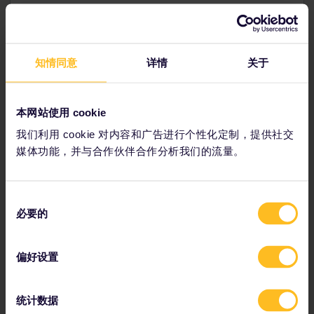
知情同意
详情
关于
规划您的旅行
立即开始规划您的Eurail欧铁探奇之旅。
本网站使用 cookie
在时间表上查看旅程信息
我们利用 cookie 对内容和广告进行个性化定制，提供社交
查看欧洲铁路网络图
媒体功能，并与合作伙伴合作分析我们的流量。
阅读预订相关信息
预订旅社住宿
同
使用通票享受折扣
必要的
意
选
择
偏好设置
我们的合作伙伴包括
统计数据