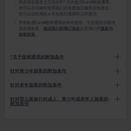
您必须在签发之日后的11个月内激活Eurail欧铁通票。
您可以在结账时使用我们的免费激活服务在线激活，
也可以在欧洲的火车站收到通票时立即激活。
所有标准Eurail欧铁通票如未经使用，可在退回后获得
退款或改签。
阅读我们的预订条款
以及我们的
退款与
改签政策
。
*关于促销通票的附加条件
Eurail欧铁促销通票可能不可退款，也不可改签，具体
针对青少年旅客的附加条件
情况取决于促销条件。要确定已购买的促销通票能否
退款或改签，请查看支付确认。
了解详情
要使用有折扣优惠的青少年通票旅行，在您选择开始
针对老年旅客的附加条件
旅行的日期，您的年龄必须为12岁至27岁（含27
岁）。
要使用有折扣优惠的老年人通票旅行，在您选择开始
针对带儿童旅行的成人、青少年或老年人旅客的
附加条件
旅行的日期，您的年龄必须为60岁或以上。
注意：儿童通票可与青少年通票一起使用；但是，青
少年在旅行时必须年满18岁（每位青少年最多可带2名
注意：儿童通票可与老年人通票一起使用（每位老年
儿童）。
4岁以下的儿童可免费旅行且无需Eurail欧铁通票。在
人最多可带2名儿童）。
繁忙时段我们可能会要求您将4岁以下儿童抱在膝上乘
车。