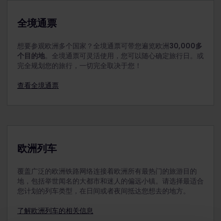
4-11岁儿童可以凭儿童通票免费乘车。儿童必须由至少
一位持成人通票、青少年通票或老年人通票的乘客陪
全境通票
伴。该成人不一定是家庭成员，只要年满18岁即可。
在您选择开始旅行的日期，儿童必须为11岁或以下。
想要参观欧洲多个国家？全境通票可带您遍览欧洲
30,000多
个目的地
。全境通票可灵活使用，您可以随心确定旅行日。或
每位成人、年满18岁的青少年或老年人最多可带2名儿
完全规划您的旅行，一切完全取决于您！
童同行。例如，2位成人旅行时可带4位儿童同行。如
果有超过2位儿童随1位成人旅行，则必须为每位超额的
查看全境通票
儿童单独购买一张青少年通票。
12岁以下的儿童应与成人同行。
切记在付款前将儿童通票与 成人通票、青少年通票或
老年人通票一起添加到订单中。购买后无法将其添加
到订单中。
欧洲列车
12至27岁的旅客可以使用青少年通票旅行。
覆盖广泛的欧洲铁路网络连接着欧洲所有最热门的旅游目的
地，包括举世闻名的大都市和迷人的偏远小镇。请选择最适合
您计划的列车类型，在日间或者夜间抵达您想去的地方。
了解欧洲列车的相关信息