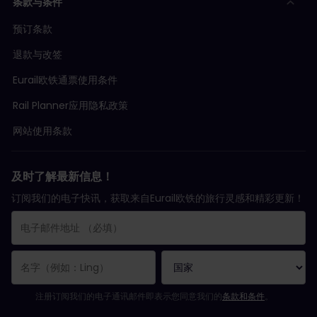
条款与条件
预订条款
退款与改签
Eurail欧铁通票使用条件
Rail Planner应用隐私政策
网站使用条款
及时了解最新信息！
订阅我们的电子快讯，获取来自Eurail欧铁的旅行灵感和精彩更新！
您已成功订阅。
电子邮件地址栏为必填栏！
电子邮件地址无效！
订阅电子通讯时出错。请稍后重试。
您已订阅此电子通讯！
请同意有关订阅电子通讯的条款和条件。
注册订阅我们的电子通讯邮件即表示您同意我们的
条款和条件
。