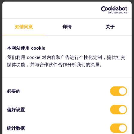
知情同意
详情
关于
规划您的旅行
立即开始规划您的Eurail欧铁探奇之旅。
本网站使用 cookie
在时间表上查看旅程信息
我们利用 cookie 对内容和广告进行个性化定制，提供社交
查看欧洲铁路网络图
媒体功能，并与合作伙伴合作分析我们的流量。
阅读预订相关信息
预订旅社住宿
同
使用通票享受折扣
必要的
意
选
择
偏好设置
我们的合作伙伴包括
统计数据