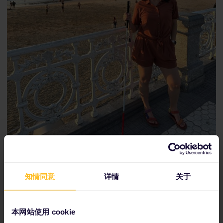
卡塔琳娜在西班牙圣塞巴斯蒂安欣赏日落（卡塔琳娜·里维拉）
知情同意
详情
关于
您对首次Interrail和Eurail欧铁旅行者有什么建
议？
本网站使用 cookie