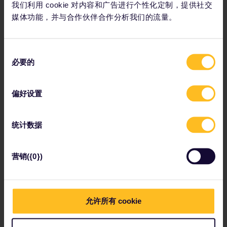
如果您的列车要求或建议进行
座位预订
，请尽快预订，不要拖延。通
我们利用 cookie 对内容和广告进行个性化定制，提供社交
常可以在网上找到列车的座位布局图，帮助您了解座位的朝向，以便
媒体功能，并与合作伙伴合作分析我们的流量。
在有偏好时进行选择。
我很喜欢能够以文字形式获取列车信息，比如显示屏上列出的停靠站
点。由于我有听力障碍，听清语音播报有时会比较困难——但如果没
同
有视觉显示屏，我会使用手机上的地图应用来追踪列车行进情况。
必要的
意
选
如果您有问题，不要害怕开口询问。总体来说，欧洲不像美国大城市
择
那样节奏紧张、行色匆匆。我发现当我们提出问题时，人们通常都非
偏好设置
常乐于帮助。
在与旅途中遇到的陌生人交流时，我会尽量使用非常清晰的表达，用
统计数据
简短的信息准确传达我的需求。这会形成一种“固定话术”，在事情较
多时特别有帮助。我也鼓励残障旅行者尝试这种方法，用同样的语言
重复表达自己的需求，这样就不需要不断重新组织语言。如果您不愿
营销({0})
意，也完全不需要说明或解释自己的残障情况。
对于残障旅行者来说，与同行伙伴的沟通同样非常重要。例如，我的
伴侣知道，如果火车没有指定座位，我需要更长时间去适应环境，在
允许所有 cookie
一段时间内也很难对坐哪里提出建议。因此，如果他能先做出决定并
带头行动，会对我很有帮助。