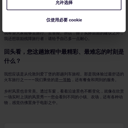
允许选择
最后，作为一名视障人士，如果我行动太快，或者没有给自己足够时
间去察觉障碍物，就可能会受伤。因此，即使周围有人，我也会给自
己预留更多时间，并在尝试寻找扶手等需要依赖触觉定位的事物时，
仅使用必要 cookie
确保自己保持专注。
我希望大家能够去旅行、去冒险。所以，除了实际层面的建议之外，
我还想鼓励残障旅行者：请给予自己多一点耐心。
回头看，您这趟旅程中最精彩、最难忘的时刻是
什么？
我想应该是从伦敦到爱丁堡的那趟列车旅程。那是我体验过最舒适的
火车旅行之一——我们乘坐的是
一等舱
，还有餐食和周到的服务。
乡村风景也非常美。透过车窗，看着沿途景色不断变化，就像在欣赏
一场实时上演的风景秀——您会看到不同的小镇、农场，还有各种动
物，感觉仿佛置身于电影之中。