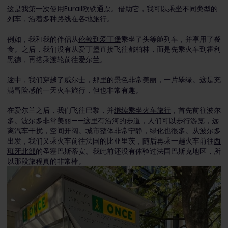
这是我第一次使用Eurail欧铁通票。借助它，我可以乘坐不同类型的
列车，沿着多种路线在各地旅行。
例如，我和我的伴侣从
伦敦到爱丁堡
乘坐了头等舱列车，并享用了餐
食。之后，我们没有从爱丁堡直接飞往都柏林，而是先乘火车到霍利
黑德，再搭乘渡轮前往爱尔兰。
途中，我们穿越了威尔士，那里的景色非常美丽，一片翠绿。这是充
满冒险感的一天火车旅行，但也非常有趣。
在爱尔兰之后，我们飞往巴黎，并
继续乘坐火车旅行
，首先前往波尔
多。波尔多非常美丽——这里有沿河的步道，人们可以步行游览，远
离汽车干扰，空间开阔。城市整体非常宁静，绿化也很多。从波尔多
出发，我们又乘火车前往法国的比亚里茨，随后再乘一趟火车前往
西
班牙北部
的圣塞巴斯蒂安。我此前还没有体验过法国巴斯克地区，所
以那段旅程真的非常棒。