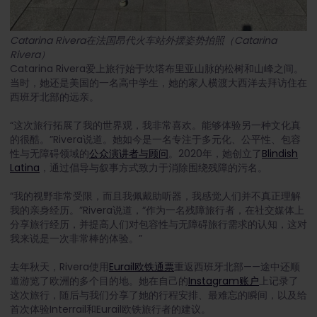
Catarina Rivera在法国昂代火车站外摆姿势拍照（Catarina
Rivera）
Catarina Rivera爱上旅行始于坎塔布里亚山脉的松树和山峰之间。
当时，她还是美国的一名高中学生，她的家人横渡大西洋去拜访住在
西班牙北部的远亲。
“这次旅行拓展了我的世界观，我非常喜欢。能够体验另一种文化真
的很酷。”Rivera说道。她如今是一名专注于多元化、公平性、包容
性与无障碍领域的
公众演讲者与顾问
。2020年，她创立了
Blindish
Latina
，通过倡导与叙事方式致力于消除围绕残障的污名。
“我的视野非常受限，而且我佩戴助听器，我感觉人们并不真正理解
我的亲身经历。”Rivera说道，“作为一名残障旅行者，在社交媒体上
分享旅行经历，并提高人们对包容性与无障碍旅行需求的认知，这对
我来说是一次非常棒的体验。”
去年秋天，Rivera使用
Eurail欧铁通票
重返西班牙北部——途中还顺
道游览了欧洲的多个目的地。她在自己的
Instagram账户
上记录了
这次旅行，随后与我们分享了她的行程安排、最难忘的瞬间，以及给
首次体验Interrail和Eurail欧铁旅行者的建议。