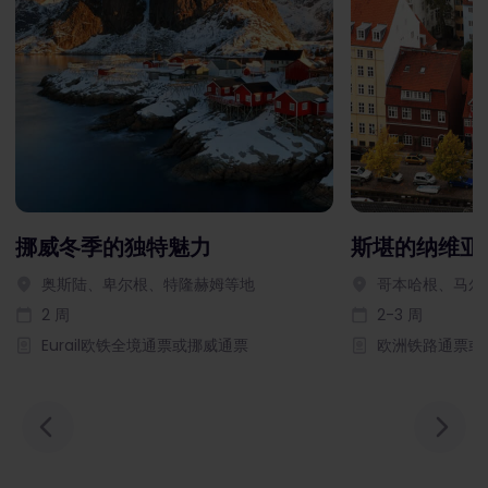
挪威冬季的独特魅力
斯堪的纳维亚
奥斯陆、卑尔根、特隆赫姆等地
哥本哈根、马尔
2 周
2-3 周
Eurail欧铁全境通票或挪威通票
欧洲铁路通票或