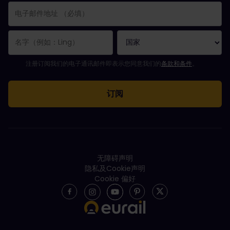
您已成功订阅。
电子邮件地址栏为必填栏！
电子邮件地址无效！
订阅电子通讯时出错。请稍后重试。
您已订阅此电子通讯！
请同意有关订阅电子通讯的条款和条件。
注册订阅我们的电子通讯邮件即表示您同意我们的
条款和条件
。
无障碍声明
隐私及Cookie声明
Cookie 偏好