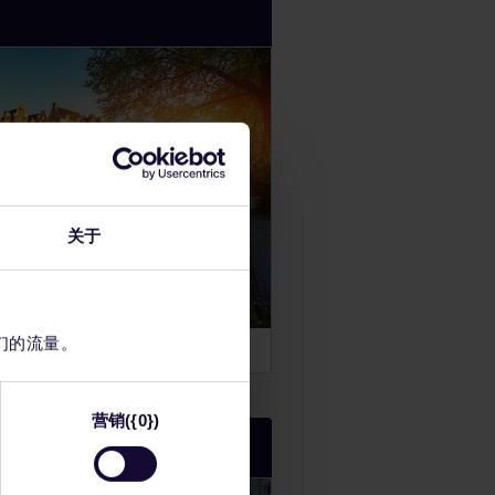
关于
们的流量。
营销({0})