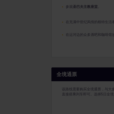
参观
圣巴夫主教座堂
。
在充满中世纪风情的根特生活
在运河边的众多酒吧和咖啡馆
全境通票
该路线需要购买全境通票，与大
直接搭乘列车即可。选择5日全