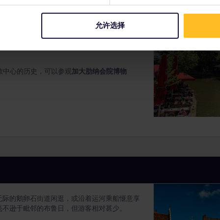
水面而建，夏日时露台林立。您可乘坐游船或水
体验真正的水城。
允许选择
顶大教堂钟楼
欣赏壮丽的全城景色
教中心的历史，可以参观
加大肋纳会院博物
无际的鹅卵石街道闲逛，或沿着运河乘船惬意享
毫不逊于毗邻的布鲁日，但游客相对甚少。