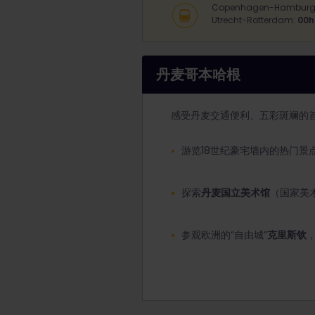
Copenhagen-Hamburg
Utrecht-Rotterdam:
00h
丹麦哥本哈根
感受丹麦交通便利、五彩斑斓的首
游览18世纪豪宅墙内的热门景
探索
丹麦国立美术馆
（国家美
参观欧洲的“自由城”
克里斯钦