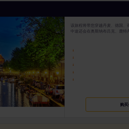
该旅程将带您穿越丹麦、德国、
中途还会在奥斯纳布吕克、鹿特
购买