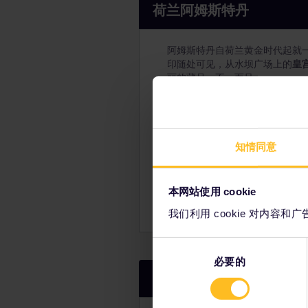
荷兰阿姆斯特丹
阿姆斯特丹自荷兰黄金时代起就
印随处可见，从水坝广场上的
皇
丽的藏品，不一而足。
沿
历史悠久的运河地带
漫步
知情同意
参观二战期间安妮及其家人藏
本网站使用 cookie
信步穿过
红灯区
，探寻城市肮
我们利用 cookie 对内
同
必要的
意
荷兰乌特勒支
选
择