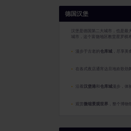
德国汉堡
汉堡是德国第二大城市，也是最
城市，这个富饶地区教堂星罗棋
漫步于古老的
仓库城
，尽享美
在各式夜店通宵达旦地欢歌劲
沿着
汉堡港
和
仓库城
漫步，体
观赏
微缩景观世界
，整个博物