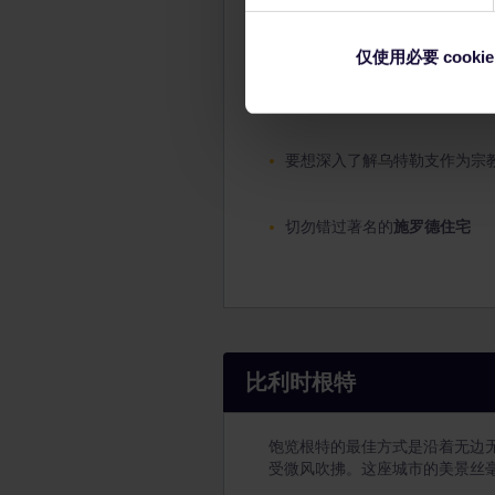
乌特勒支运河独具特色：码头临
上自行车沿着这条老运河漂流，
仅使用必要 cookie
登上368英尺（112米）高的
圆
要想深入了解乌特勒支作为宗
切勿错过著名的
施罗德住宅
比利时根特
饱览根特的最佳方式是沿着无边
受微风吹拂。这座城市的美景丝