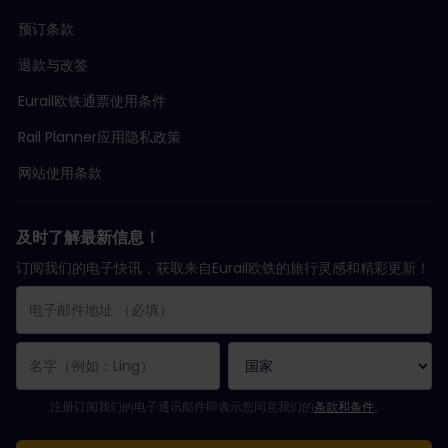
预订条款
退款与改签
Eurail欧铁通票使用条件
Rail Planner应用隐私政策
网站使用条款
及时了解最新信息！
订阅我们的电子快讯，获取来自Eurail欧铁的旅行灵感和精彩更新！
您已成功订阅。
电子邮件地址栏为必填栏！
电子邮件地址无效！
订阅电子通讯时出错。请稍后重试。
您已订阅此电子通讯！
请同意有关订阅电子通讯的条款和条件。
注册订阅我们的电子通讯邮件即表示您同意我们的
条款和条件
。