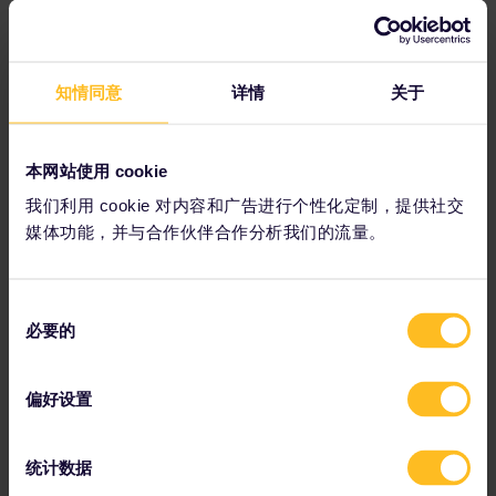
知情同意
详情
关于
汉堡仓储城街区，红砖建筑群错落有致
本网站使用 cookie
我们利用 cookie 对内容和广告进行个性化定制，提供社交
汉堡
媒体功能，并与合作伙伴合作分析我们的流量。
为什么此地值得一游：
汉堡，德国的海洋之都。这座历史港埠，既是航海传统的守护者，亦
同
是文化创新的策源地，古今风情在此完美交融。
必要的
意
旅游活动：
选
择
探访世上最大的仓储区“
仓储城
”，再至
岸桥码头
长廊悠然漫步。耳
偏好设置
畔是装卸码头的节奏交响，呼吸间是海风的咸润，让这片土地悠
远的启航情怀，激荡您的无限想象。
统计数据
在
迷你仙境
模型乐园，
您将体验微缩世界的魔力：这里有精巧的