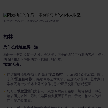
阳光灿烂的午后，博物馆岛上的柏林大教堂
柏林
为什么此地值得一游：
柏林是一座对立统一之城。在这里，历史的烙印与前卫的艺术、多元
的街区和永不停歇的文化脉搏比肩而立。
旅游活动：
探访柏林墙现存最长的段落“
东边画廊
”，开启您的艺术之旅。随后
步入“
黑森伯格巷
”，继续领略艺术风华。在这条小巷中，艺术家们
常在既有街头艺术上即兴创作，形成层层交融的独特壁画。
您可以
勃兰登堡门
为起点，规划专属徒步路线，蜿蜒穿过市中心
诸多历史名胜，最终抵达
国会大厦
屋顶平台。于此，柏林城的壮
丽全景尽收眼底。