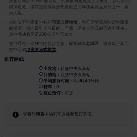
沃霍尔与罗伊·利希滕斯坦，到抽象与超现实主义展览，皆可在此
徜徉观览。该馆更藏有欧洲规模最盛的毕加索藏品系列之一，蔚
为大观。
来到位于科隆市中心的
巧克力博物馆
，您可尽情满足味蕾对甜蜜
的渴望。馆内最引人注目的，当属一座令人惊叹的巧克力喷泉，
其中涌动着足足200公斤的巧克力。
您可通过一次独特的徒步之旅，探索科隆
老城区
，遍览建于其历
史中心的
12座罗马式教堂
。
推荐路线
出发地：
科隆中央火车站
目的地：
汉堡中央火车站
平均旅行时间：
3小时40分钟
转车：
0
座位预订：
可选
查看
时间表
中的列车连接和预订选项。