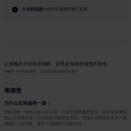
查看
时间表
中的列车连接和预订选项。
俯瞰内卡河和老城桥，背景是海德堡城堡的景色
海德堡
为什么此地值得一游：
想象这样一座怡人的山谷之城，红砂岩城堡巍然耸立，四周丛林覆盖
的山丘苍翠欲滴，河流如晴空般碧蓝透亮。浪漫之城海德堡实为一颗
璀璨的文化明珠，孕育了德国最古老的学府。