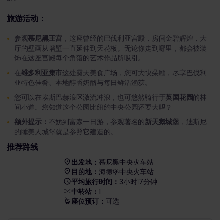
旅游活动：
参观
慕尼黑王宫
，这座曾经的巴伐利亚宫殿，房间金碧辉煌，大
厅的壁画从墙壁一直延伸到天花板。无论你走到哪里，都会被装
饰在这座宫殿每个角落的艺术作品所吸引。
在
维多利亚集市
这处露天美食广场，您可大快朵颐，尽享巴伐利
亚特色佳肴、本地醇香奶酪与每日鲜活渔获。
您可以在埃斯巴赫浪区激流冲浪，也可悠然骑行于
英国花园
的林
间小道。您知道这个公园比纽约中央公园还要大吗？
额外提示：
不妨到富森一日游，参观著名的
新天鹅城堡
，迪斯尼
的睡美人城堡就是参照它建造的。
推荐路线
出发地：
慕尼黑中央火车站
目的地：
海德堡中央火车站
平均旅行时间：
3小时17分钟
中转站：
1
座位预订：
可选