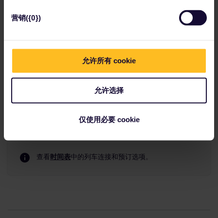
模型火车、充满电影感的各国主题景观，以及令人着迷的汽车、
机场与船舶运行系统。
营销({0})
乘电梯沉入
阿尔特易北河隧道
24米深处，
时光仿佛倒流一个多世
纪。这座二十世纪的工程奇迹，曾为码头工人提供了横跨易北河
的直达路径。装饰艺术风格的浮雕与砖砌壁墙，令隧道本身就是
一件值得亲身品鉴的艺术品。
允许所有 cookie
推荐路线
出发地：
汉堡中央火车站
允许选择
目的地：
柏林中央火车站
平均旅行时间：
2小时42分钟
转车：
0
仅使用必要 cookie
座位预订：
可选
查看
时间表
中的列车连接和预订选项。