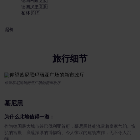
德国科隆🇩🇪
德国汉堡🇩🇪
柏林 🇩🇪
起价
The price is
旅行细节
仰望慕尼黑玛丽亚广场的新市政厅
慕尼黑
为什么此地值得一游：
作为德国最大城市兼巴伐利亚首府，慕尼黑处处流露着皇家气韵。恢
弘的宫殿、底蕴深厚的博物馆、令人惊叹的建筑杰作，无不令人沉
醉。