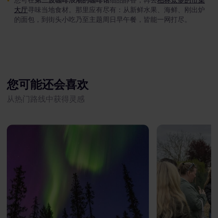
您可在
第三波咖啡浪潮的咖啡馆
细品醇香，再去
柏林众多的市集
大厅
寻味当地食材。那里应有尽有：从新鲜水果、海鲜、刚出炉
的面包，到街头小吃乃至主题周日早午餐，皆能一网打尽。
您可能还会喜欢
从热门路线中获得灵感