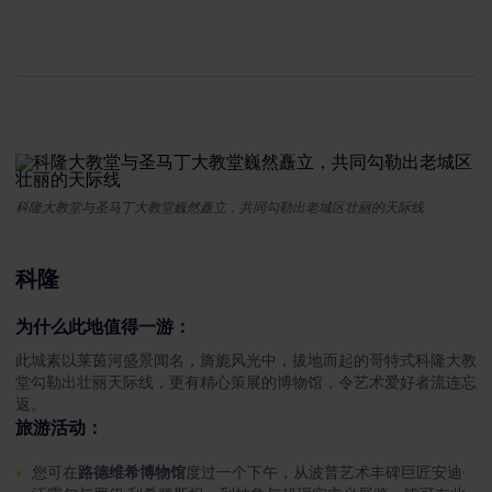
科隆大教堂与圣马丁大教堂巍然矗立，共同勾勒出老城区壮丽的天际线
科隆
为什么此地值得一游：
此城素以莱茵河盛景闻名，旖旎风光中，拔地而起的哥特式科隆大教
堂勾勒出壮丽天际线，更有精心策展的博物馆，令艺术爱好者流连忘
返。
旅游活动：
您可在
路德维希博物馆
度过一个下午，从波普艺术丰碑巨匠安迪·