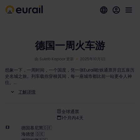
德国一周火车游
由 Sukriti Kapoor 更新
2025年10月1日
想象一下，一周时间，一个国度，凭一张Eurail欧铁通票开启五座历
史名城之旅。列车载你穿梭其间，每一座城市都比前一站更令人神
往。
了解详情
全球通票
1个月内4天
德国慕尼黑🇩🇪
海德堡 🇩🇪