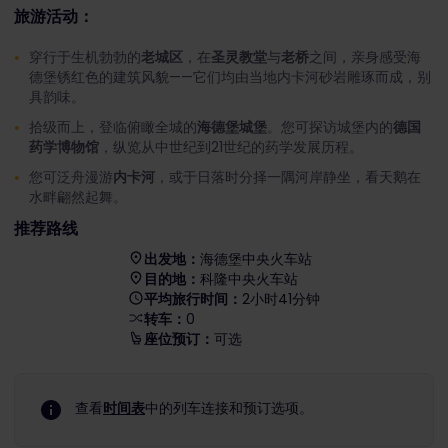
旅游活动：
穿行于生机勃勃的
老城区
，在
圣灵教堂
与
老桥
之间，亲身感受海
德堡锈红色的建筑风貌——它们均由当地内卡河砂岩雕琢而成，别
具韵味。
拾级而上，登临俯瞰全城的
海德堡城堡
。您可探访城堡内的
德国
药学博物馆
，纵览从中世纪到21世纪的药学发展历程。
您可泛舟漫游
内卡河
，或于日落时分择一隅河岸静坐，看天鹅在
水畔翩然起舞。
推荐路线
出发地：
海德堡中央火车站
目的地：
科隆中央火车站
平均旅行时间：
2小时41分钟
转车：
0
座位预订：
可选
查看
时间表
中的列车连接和预订选项。