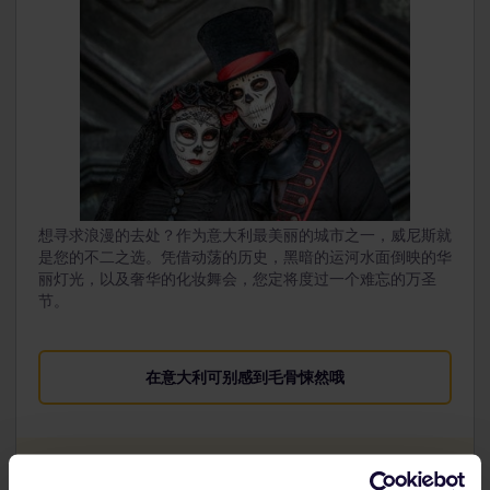
想寻求浪漫的去处？作为意大利最美丽的城市之一，威尼斯就
是您的不二之选。凭借动荡的历史，黑暗的运河水面倒映的华
丽灯光，以及奢华的化妆舞会，您定将度过一个难忘的万圣
节。
在意大利可别感到毛骨悚然哦
Venice is on a major rail line served by local,