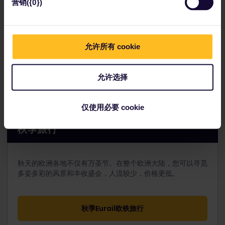
营销({0})
有没有胆量到丹麦一游？
允许所有 cookie
Tivoli Gardens are a short walk from
允许选择
Copenhagen Central Station.
仅使用必要 cookie
秋季旅行
秋天的欧洲各地不仅有万圣节。在整个欧洲大陆，您可以寻觅
多姿多彩的风景和丰收盛会，人流较少，价格更低。
秋季Eurail欧铁旅行