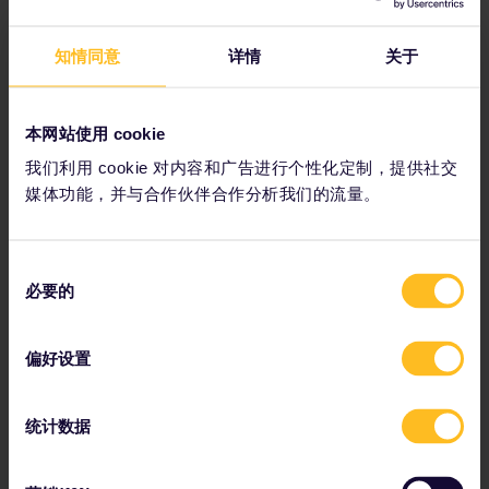
regional, and high-speed trains. Make sure to
get off at Santa Lucia Station!
知情同意
详情
关于
5. 丹麦哥本哈根
本网站使用 cookie
我们利用 cookie 对内容和广告进行个性化定制，提供社交
媒体功能，并与合作伙伴合作分析我们的流量。
同
必要的
意
选
择
偏好设置
统计数据
在10月31日前的三周时间里，哥本哈根的趣伏里公园将变成一
座万圣节奇幻世界，您可以体验南瓜雕刻、九曲迷宫和各种恶
魔。它是丹麦最受欢迎的活动之一。