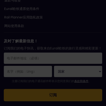
退款与改签
Eurail欧铁通票使用条件
Rail Planner应用隐私政策
网站使用条款
及时了解最新信息！
订阅我们的电子快讯，获取来自Eurail欧铁的旅行灵感和精彩更新！
您已成功订阅。
电子邮件地址栏为必填栏！
电子邮件地址无效！
订阅电子通讯时出错。请稍后重试。
您已订阅此电子通讯！
请同意有关订阅电子通讯的条款和条件。
注册订阅我们的电子通讯邮件即表示您同意我们的
条款和条件
。