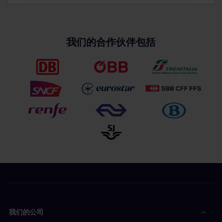
月内7个旅行日有效，二等舱），自预订之日起11个月内
1.4. 参加抽奖活动即表示参与者保证输入的信息准确、真
2.3. Interrail将直接联系获奖者并要求其领取奖品，并在
有效。每张通票的最大经济价值以抽奖时的通票价格为
实、最新且完整。
96小时内通过电子邮件分享奖品处理所需的信息。
准。
1.5. 参与者只能按照社区帖子上的说明参与一次。参与信
2.4. 如果获奖者在96小时内未回复或在该期限结束前未
3.2. 在适用的情况下，获奖者应当负责获得签证等旅行证
息上的评论将被视为本次抽奖活动的唯一参与者号码。
发送完整的详细信息，则将再进行一次抽奖。第一位获奖
我们的合作伙伴包括
件。
1.6. 抽奖活动从社区帖子上指定的日期开始，到社区帖子
者的所有权利将在新的抽奖活动开始时失效。
3.3. 获奖者须承担所有税费、成本和其他未明确包含于奖
上指定的日期结束（以下简称“抽奖期限”）。在结束日期
2.5. 获奖者必须在通过电子邮件收到预订表后14个日历日
品中或与奖品相关的开支，并同意接受奖品后自行承担所
之后，参与者不得参加抽奖。
内填写包含旅客信息的预订表。
有相关风险与责任。参与者参加活动所产生的费用，例如
1.7. 抽奖活动周为西欧时间（荷兰当地时间）周一00:01
2.6. 奖品通票有效期的第一天从奖品通过电子邮件发送给
但不限于住宿费用、额外旅行费用、互联网连接费用，将
至西欧时间（荷兰当地时间）周日23:59。
获奖者之日算起。从Interrail B.V通过电子邮件发放奖品
不予报销。
之日起，获奖者有11个月的时间激活奖品。
3.4. 获奖者需负责部分国家或列车可能要求的额外预订。
2.7. 奖品将在收到正确填写的预订表格的21个日历日内完
3.5. 奖品以手机版通票的形式发放。奖品不得兑换纸质通
成处理并寄送给客户。
票。
2.8. 获奖者可决定是否要自己使用奖品。如果获奖者获得
3.6. 奖品有效期为发放之日起11个月。如果在期限内无法
多份奖品，他们可以选择同时使用两份奖品或将其中一份
使用，则不能延期或重新发放。如果奖品在11个月内未使
奖品送给同行旅伴。
用，则奖品将不再有效。
2.9. Interrail B.V.有关本次抽奖活动的所有决定均为最终
3.7. 奖品不得兑换Interrail B.V.提供的其他奖品（即：1个
决定，且不会就奖品及奖品发放方式进行任何沟通。
月内7天换为1个月内10天）。
3.8. 奖品不能从二等舱升级为一等舱。
3.9. 本奖品不可兑换现金。
我们的公司