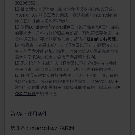
30206952。
1.2 抽奖活动向所有参加抽奖时年满16岁的自然人开放。
Interrail B.V.的员工及其亲属、赞助商或与Interrail有直
接关联的其他人员均不得参与。
1.3 使用Eurail欧铁/Interrail通票（以下简称“通票”）旅行
的要求之一是持有效护照或身份证，可能还需要签证。有
关持通票旅行要求的更多信息，请访问
我们的支持页面
。
1.4 如果参与者是未成年人（17岁及以下），需要法定代
表人的同意才能参加此抽奖。Interrail B.V.保留在发放奖
品之前要求法定代表人提供同意证明的权利。
1.5 无人陪伴的未成年人（17岁及以下）必须持有（并能
在任何参与承运商要求时出示）法定代表的书面许可。
1.6 使用通票需要支付额外费用，包括但不限于预订费用
和旅行保险。这些费用必须由旅客承担。Interrail B.V.不
承担与使用通票相关的任何直接或间接费用，除非在
一般
条款与条件
中明确同意。
第2条：使用条件
2.1. 标准产品条款与条件适用于通票的使用。
第 3 条：Interrail B.V. 的权利
2.2. Interrail B.V.不会为获奖者提供任何保险。如果获奖