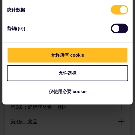
第3条：奖品
定，且不会就奖品及奖品发放方式进行任何沟通。
选出获奖者。
3.8. 奖品不能从一等舱降级为二等舱。
1.3 参加抽奖活动无需支付通信费用。这不包括与互联网
2.2.抽奖结果将在我们举办抽奖活动的社交媒体频道上公
3.9. 本奖品不可兑换现金。
统计数据
3.1. 每份奖品均包含一定数量的Eurail欧铁全境通票（1个
订阅相关的通信费用。
布。
月内7个旅行日有效，二等舱），自预订之日起11个月内
1.4. 参加抽奖活动即表示参与者保证输入的信息准确、真
2.3. Interrail将直接联系获奖者并要求其领取奖品，并在
有效。每张通票的最大经济价值以抽奖时的通票价格为
实、最新且完整。
96小时内通过电子邮件分享奖品处理所需的信息。
准。
营销({0})
1.5. 参与者可按照社交帖子上的说明多次参与；然而，每
2.4. 如果获奖者在96小时内未回复或在该期限结束前未
3.2. 在适用的情况下，获奖者应当负责获得签证等旅行证
位参与者在每次抽奖中只能赢取一份奖品。参与信息上的
发送完整的详细信息，则将再进行一次抽奖。第一位获奖
件。
评论将被视为本次抽奖活动的唯一参与者号码。
者的所有权利将在新的抽奖活动开始时失效。
3.3. 获奖者须承担所有税费、成本和其他未明确包含于奖
1.6. 抽奖活动从社交媒体帖子上指定的日期开始，到社交
2.5 获奖者必须在通过电子邮件收到预订表后14个日历日
社区条件
品中或与奖品相关的开支，并同意接受奖品后自行承担所
媒体帖子上指定的日期结束（以下简称“抽奖期限”）。在
允许所有 cookie
内填写包含旅客信息的预订表。
有相关风险与责任。参与者参加活动所产生的费用，例如
结束日期之后，参与者不得参加抽奖。
2.6. 奖品通票有效期的第一天从奖品通过电子邮件发送给
但不限于住宿费用、额外旅行费用、互联网连接费用，将
1.7. 抽奖活动周为西欧时间（荷兰当地时间）周一00:01
获奖者之日算起。获奖者自Interrail B.V.通过电子邮件发
不予报销。
至西欧时间（荷兰当地时间）周日23:59。
允许选择
放奖品之日起，有11个月的时间激活奖品。
3.4. 获奖者需负责部分国家或列车可能要求的额外预订。
2.7. 奖品将在收到正确填写的预订表格的21个日历日内完
3.5. 奖品以手机版通票的形式发放。奖品不得兑换纸质通
成处理并寄送给客户。
票。
仅使用必要 cookie
第1条：参与条款
2.8. 如果奖品为一张通票，获奖者不得将该通票转让给他
3.6. 奖品有效期为发放之日起11个月。如果在期限内无法
人。如果奖品包含多张通票，获奖者可以选择同时使用两
使用，则不能延期或重新发放。如果奖品在11个月内未使
1.1. 参与我们的社区帖子即可参加抽奖活动。社区帖子上
张通票，或将其中一张通票送给同行旅伴。
第2条：确定获奖者 – 社区
用，则奖品将不再有效。
的抽奖活动文字中会有参与说明。
2.9. Interrail B.V.有关本次抽奖活动的所有决定均为最终
3.7. 奖品不得兑换Interrail B.V.提供的其他奖品（即：1个
1.2. Interrail B.V.及相关公司的员工及其家庭成员不得参
决定，且不会就奖品及奖品发放方式进行任何沟通。
2.1. Interrail B.V.将在抽奖活动结束后通过随机抽奖形式
月内7天换为1个月内10天）。
加此抽奖活动。
第3条：奖品
选出获奖者。
3.8. 奖品不能从二等舱升级为一等舱。
1.3 参加抽奖活动无需支付通信费用。这不包括与互联网
2.2. 抽奖结果将在我们举办抽奖活动的社区平台上公布。
3.9. 本奖品不可兑换现金。
3.1. 每份奖品均包含一定数量的Eurail欧铁全境通票（1个
订阅相关的通信费用。
该公告将在我们的社区平台上发布。