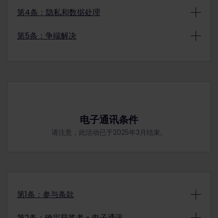
者受伤或财产损失或损坏，Interrail B.V.及其合作伙伴不
3.1. Interrail B.V. 不承担以下责任：
承担也不接受任何责任。
第4条：隐私和数据处理
a. 在通票覆盖范围之外提供运输服务。
2.3. 建议获奖者在旅行开始之前安排好在其旅行所在的所
b. 与参与抽奖活动有关的任何技术问题或损害，以及与
4.1 Interrail B.V.尊重参与者的隐私。参加抽奖时，您的
有国家/地区有效的医疗保险。
所进行的旅行有关的索赔和损害。
第5条：争端解决
姓名将用于奖品选择，如果您被选为获奖者，您还需要提
2.4. 建议获奖者在旅行开始之前安排好在其旅行所在的所
c. 因个人身份证件无效而无法旅行
供您的出生日期、电子邮件地址和送货地址，以便为您提
有国家/地区有效的旅行保险。
5.1. Interrail B.V.遵守2014年荷兰促销游戏活动准则
d. 网络、计算机硬件或软件的任何问题，或导致
供领取奖品的信息。
2.5. 健康说明/ COVID-19
（Gedragscode Promotionele Kansspelen
参与者参与信息未收到、不完整或损坏的任何系统崩溃或
4.2 处理您与参与抽奖活动有关的个人数据，必须在提交
a. 获奖者保证在旅行时遵守各国家/地区规定的
2014）。
故障。
参与表格时明确同意这些条款与条件。我们应确保所有提
所有规章制度。
5.2. 有关本次抽奖的投诉可发送至Interrail B.V. PO Box
3.2. 如果怀疑有欺诈或不当行为，Interrail B.V.有权无需
供给我们的个人信息均符合荷兰数据保护法。
b. 获奖者有责任检查其行程中所列国家/地区的
2338, 3500 GH, Utrecht, The Netherlands或
通知或无理由取消参与者的参与资格。
4.3 个人信息在收集后将保存12个月，以便您使用您的奖
所有旅行要求。Interrail B.V.不会就获奖者游览的国家/
complaints@eurail.com
。
3.3. 如果参与者违反本条款与细则或法律，Interrail B.V.
品。您可以随时要求删除您的数据。有关您作为数据主体
地区的法规合规性提供建议或指导。
5.3. 您与Interrail B.V.之间因抽奖、条款与条件以及隐私
有权无需通知或无理由取消参与者的参与资格。
的权利的更多信息，请参阅我们的
隐私政策
。
c. 为确保符合规定而产生的所有费用（例如PCR
电子通讯条件
声明而产生或与之相关的任何争议和纠纷，应首先通过友
3.4. Interrail B.V. 有权拒绝不符合这些条款和条件的申
4.4 Interrail B.V.的隐私政策条件适用于使用抽奖活动中
检测）的费用均由获奖者承担。
好解决程序进行解决。
请。
请注意，此活动已于2025年3月结束。
获得的任何Interrail产品，可在
我们的隐私和Cookie声
d. Interrail B.V.不承担或接受获奖者因某些国家/
5.4. 根据前款规定，如果友好解决无果或不可能，冲突将
3.5. Interrail B.V.有权终止或修改抽奖活动奖品、定义和
明页面
查阅。
地区的旅行限制或遣返而产生的任何直接或间接费用。
由Midden-Nederland法院（位于荷兰乌得勒支）专属
任何其他信息，或随时取消本次抽奖活动，恕不提前通
2.6. 获奖者须承担所有税费、成本和其他未明确包含于奖
管辖。适用法律为荷兰法律。
知。
品中或与奖品相关的开支（包括但不限于签证申请和列车
3.6: Interrail B.V.在发放奖品前有权要求准获奖者提供居
座位预订费用），并同意接受奖品后自行承担所有相关风
住地和年龄的书面证明。
险与责任。
第1条：参与条款
1.1.要参与抽奖活动，您需要订阅Eurail欧铁/Interrail电子
第2条：确定获奖者 - 电子通讯