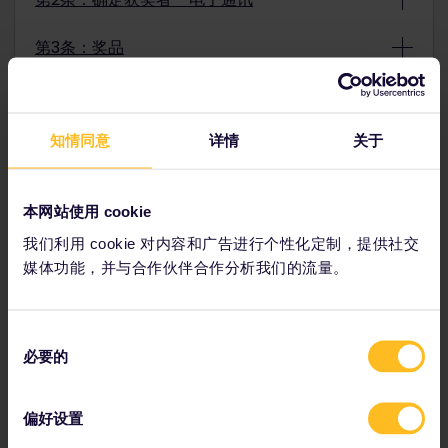
通讯，接受条款与条件，并选择参加抽奖。订阅电子通讯
将要求您提供电子邮件地址、名字和姓氏。您可以随时使
2.1. Eurail B.V.将随机抽取电子通讯抽奖活动的获奖者。
用收到的任何Eurail欧铁电子通讯电子邮件中的个性化链
第3条：奖品
2.2. 抽奖和颁奖将在每月的第一周进行，奖品将颁发给上
接取消订阅。
个月的电子通讯订阅者。
3.1. 每份奖品均包含一定数量的Interrail欧铁全境通票（1
1.2. 每个特定电子邮件地址只允许参与一次。
2.3. 抽奖结果将于颁奖后三个月内在Eurail欧铁网站和电
个月内7个旅行日有效，一等舱），自预订之日起11个月
1.3. 抽奖活动每月开放一次。一个月的起始时间为每月第
子通讯上公布。
内有效。每张通票的最大经济价值以抽奖时的通票价格为
一天的00:01（欧洲中部时间，荷兰当地时间），结束时
2.4. Eurail欧铁将直接联系获奖者并要求其领取奖品，并
准。
知情同意
详情
关于
间为每月最后一天的23:59（欧洲中部时间，荷兰当地时
在96小时内通过电子邮件分享奖品处理所需的信息。
3.2. 在适用的情况下，获奖者应当负责获得签证等旅行证
间）。实际抽奖和获奖者的选择将在参与月的下一个月进
2.5. 如果获奖者在96小时内未回复或在该期限结束前未
件。
行。
发送完整的详细信息，则将再进行一次抽奖。第一位获奖
3.3. 获奖者须承担所有税费、成本和其他未明确包含于奖
1.4. 免费参与抽奖，与之前购买的Eurail欧铁产品无关。
者的所有权利将在新的抽奖活动开始时失效。
本网站使用 cookie
社交媒体条件
品中或与奖品相关的开支，并同意接受奖品后自行承担所
Eurail B.V.不会报销参与者参与活动所产生的任何费用，
2.6. 获奖者必须在通过电子邮件收到预订表后14个日历日
有相关风险与责任。参与者参加活动所产生的费用，例如
例如但不限于互联网连接费用
我们利用 cookie 对内容和广告进行个性化定制，提供社交
内填写包含旅客信息的预订表。
但不限于住宿费用、额外旅行费用、互联网连接费用，将
媒体功能，并与合作伙伴合作分析我们的流量。
2.7. 奖品通票有效期的第一天从奖品通过电子邮件发送给
不予报销。
获奖者之日算起。从Eurail B.V通过电子邮件发放奖品之
3.4. 获奖者需负责部分国家或列车可能要求的额外预订。
日起，获奖者有11个月的时间激活奖品。
3.5. 奖品以手机版通票的形式发放。奖品不得兑换纸质通
2.8. 奖品将在收到正确填写的预订表格的21个日历日内完
同
票。
第1条：参与条款
成处理并寄送给客户。
必要的
3.6. 奖品有效期为发放之日起11个月。如果在期限内无法
意
2.9. 获奖者可决定是否要自己使用奖品。如果获奖者获得
使用，则不能延期或重新发放。如果奖品在11个月内未使
选
1.1. 参与我们的社交媒体帖子即可参加抽奖活动。社交媒
多份奖品，他们可以选择同时使用两份奖品或将其中一份
第2条：确定获奖者 - 社交媒体
用，则奖品将不再有效。
体帖子上的抽奖活动文字中会有参与说明。
择
奖品送给同行旅伴。
偏好设置
3.7. 奖品不得兑换Eurail B.V.提供的其他奖品（即：1个月
1.2. Interrail B.V.及相关公司的员工及其家庭成员不得参
2.10.Eurail B.V.有关本次抽奖活动的所有决定均为最终决
2.1. Interrail B.V.将在抽奖活动结束后通过随机抽奖形式
内7天换为1个月内10天）。
加此抽奖活动。