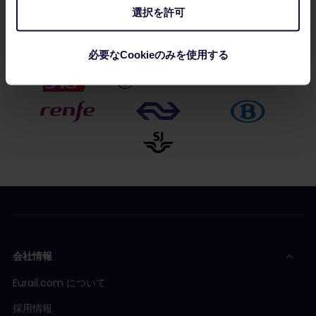
パートナー企業：
選択を許可
必要なCookieのみを使用する
会社情報
Eurail.com について
採用情報