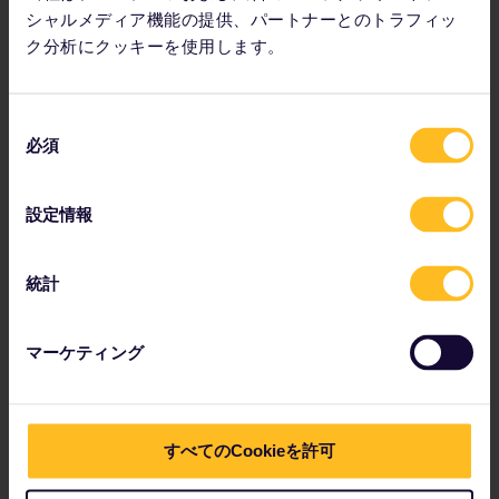
ユーレイルパスは旅行の11か月前に予約でき、
Eurail.com
お
シャルメディア機能の提供、パートナーとのトラフィッ
よび地域のヨーロッパ鉄道各社でお買い求めいただけます。
ク分析にクッキーを使用します。
ユーレイルの商品に関する詳細については、
Eurail.com
を
ご覧ください。
SANDEMANs について
同
SANDEMANs NEW Europe は、世界最大級のシティウォー
必須
意
キングツアー提供企業であり、ヨーロッパ、中東、アメリカ
の
の20都市でサービスを展開しています。毎年200万人ほど
選
の旅行客にサービスを提供する SANDEMANs は TripAdvisor
設定情報
択
のレビューで15万以上の5つ星評価を得ています。チップベ
ースの無料ツアーモデルを提供していることでも有名で、利
用者は SANDEMANs が提携している450人を超えるフリー
統計
ランサーによる精魂込めサービスを受け、ツアーにいくら払
うかを自分で決められます。無料ツアーで都市の概要を学ん
だら、SANDEMANs が20都市すべてで提供する有料ツアー
マーケティング
で、その都市の歴史や文化の一面を深く探ることも可能で
す。
すべてのCookieを許可