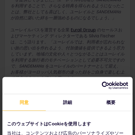
を利用することで、さらなる特典を得られるようになったこ
とは、弊社としても喜ばしく、ユーレイルと SANDEMANs
が自然に築いた絆を一層強めるものになるでしょう。」
ユーレイルパスを運営する企業
Eurail Group
のセールスお
よびマーケティング ディレクターである Silvia Fischer
は、こう語ります。
「ユーレイルでは、利用者が忘れられな
い旅の思い出を作れるよう、付加価値を提供できるよう尽力
しています。地域の文化や人々とつながることはユーレイル
を利用する旅行者のモチベーションとして必要不可欠ですの
で、SANDEMANs をユーレイルのパートナーとして迎え、
お客様がヨーロッパ人気都市の違った顔をご自身で楽しむ上
で役立てることを嬉しく思います。」
ユーレイルパスの公式販売チャネルである
Eurail.com
の
CEO、Brenda van Leeuwen はこう語っています。
「弊
社は、弊社の旅行商品をユニークなツアーやアクティビティ
同意
詳細
概要
で補完してくれる SANDEMANs との提携にとても期待して
います。弊社の目標は、幅広い特典を提供することで、お客
様に鉄道パス以上の体験を提供し、ユーレイルを利用した旅
このウェブサイトはCookieを使用します
行を最高の旅行体験に変えることなのです。」
当社は、コンテンツおよび広告のパーソナライズやソー