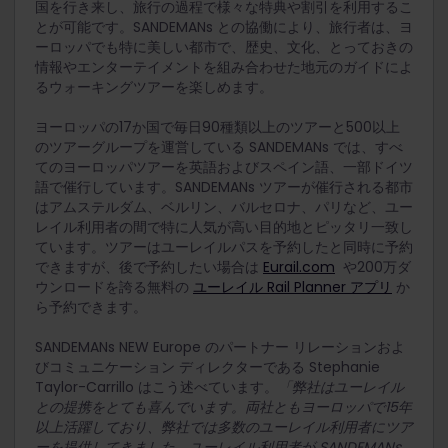
国を行き来し、旅行の過程で様々な特典や割引を利用するこ
とが可能です。SANDEMANs との協働により、旅行者は、ヨ
ーロッパでも特に美しい都市で、歴史、文化、とっておきの
情報やエンターテイメントを組み合わせた地元のガイドによ
るウォーキングツアーを楽しめます。
ヨーロッパの17か国で毎日90種類以上のツアーと500以上
のツアーグループを運営している SANDEMANs では、すべ
てのヨーロッパツアーを英語およびスペイン語、一部ドイツ
語で催行しています。SANDEMANs ツアーが催行される都市
はアムステルダム、ベルリン、バルセロナ、パリなど、ユー
レイル利用者の間で特に人気が高い目的地とピッタリ一致し
ています。ツアーはユーレイルパスを予約したと同時に予約
できますが、後で予約したい場合は
Eurail.com
や200万ダ
ウンロードを誇る無料の
ユーレイル Rail Planner アプリ
か
ら予約できます。
SANDEMANs NEW Europe のパートナー リレーションおよ
びコミュニケーション ディレクターである Stephanie
Taylor-Carrillo はこう述べています。
「弊社はユーレイル
との提携をとても喜んでいます。両社ともヨーロッパで15年
以上活躍しており、弊社では多数のユーレイル利用者にツア
ーを提供してきました。ユーレイル利用者が SANDEMANs