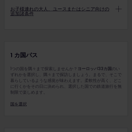
確認にてご確認ください。
詳細
なりません。
割引料金のシニアパスを利用する方は、旅行開始日
お子様連れの大人、ユースまたはシニア向けの
追加諸条件
に選択した日時点で 60 歳以上でなければなりませ
注：小児用パスはユースパスと組み合わせて使用で
ん。
きますが、ご旅行時にユースの方が18歳以上である必
要があります（ユース1人につき小児用パス最大2
4 歳未満のお子様は無料で旅行できますので、ユー
注：小児用パスはシニアパスと組み合わせて使用で
枚）。
レイルパスは不要です。混雑している場合は、4 歳
きます（シニア1名につき小児用パス最大2枚）。
未満のお子様を大人の方のひざに乗せて座るよう求
められることがあります。
4 歳から 11 歳までのお子様は、小児用パスを利用し
1 カ国パス
て無料で旅行できます。お子様には、大人用パス、
ユースパス、またはシニアパスを使用している方少
1つの国を隅々まで探索しませんか？
ヨーロッパ33カ国
のい
なくとも 1 人が常に同伴する必要があります。同伴の
ずれかを選択し、隅々まで探訪しましょう。まるで、そこで
方が家族である必要はなく、18 歳以上の方であれ
暮らしているような感覚が味わえます。柔軟性が高く、どこ
ば、どなたでも構いません。
に行くかをその日に決められ、選択した国での鉄道旅行を無
小児は旅行開始日に選択した日に 11 歳以下である必
制限で楽しめます。
要があります。
国を選択
大人 1 名、18 歳以上のユース 1 名、またはシニア 1 名
につき、2 名までのお子様を同伴できます。たとえ
ば、大人 2 人で旅行する場合、子供は 4 人まで同伴
することができます。大人 1 人で同伴する子供が 2
人を超える場合、追加する子供の人数分のユースパ