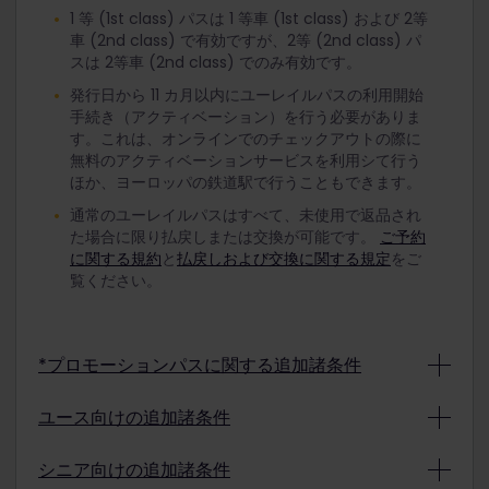
1 等 (1st class) パスは 1 等車 (1st class) および 2等
車 (2nd class) で有効ですが、2等 (2nd class) パ
スは 2等車 (2nd class) でのみ有効です。
発行日から 11 カ月以内にユーレイルパスの利用開始
手続き（アクティベーション）を行う必要がありま
す。これは、オンラインでのチェックアウトの際に
無料のアクティベーションサービスを利用シて行う
ほか、ヨーロッパの鉄道駅で行うこともできます。
通常のユーレイルパスはすべて、未使用で返品され
た場合に限り払戻しまたは交換が可能です。
ご予約
に関する規約
と
払戻しおよび交換に関する規定
をご
覧ください。
*プロモーションパスに関する追加諸条件
プロモーションの条件により、プロモーションで購
ユース向けの追加諸条件
入されたユーレイルパスは払戻しおよび交換の対象
外となる場合があります。購入されたプロモーショ
割引料金のユースパスを利用する方は、旅行開始日
シニア向けの追加諸条件
ンパスの払戻しや交換が可能かどうかはお支払いの
に選択した日時点で 12 歳から 27 歳まででなければ