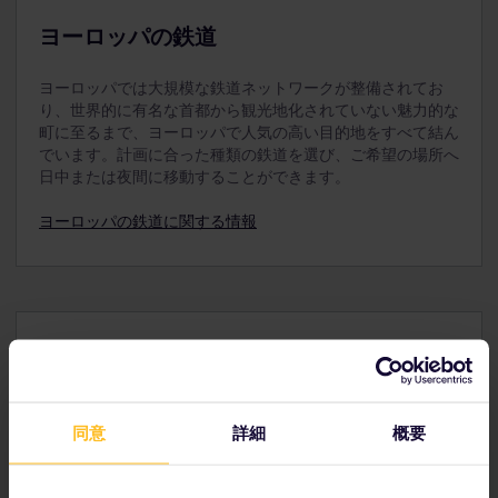
スを別に購入する必要があります。
ヨーロッパの鉄道
12歳未満の子供は同伴する大人と同じクラスで旅行で
きます。
ヨーロッパでは大規模な鉄道ネットワークが整備されてお
お支払いの前に、大人用パス、ユースパス、または
り、世界的に有名な首都から観光地化されていない魅力的な
シニアパスのご注文に忘れずに小児用パスを追加し
町に至るまで、ヨーロッパで人気の高い目的地をすべて結ん
てください。購入後のご注文への追加はできませ
でいます。計画に合った種類の鉄道を選び、ご希望の場所へ
ん。
日中または夜間に移動することができます。
12～27 歳の旅行者の方はユースパスをご利用いただ
ヨーロッパの鉄道に関する情報
けます。
旅行の計画
ユーレイルでの旅行の計画を今すぐ始めましょう。
同意
詳細
概要
時刻表で旅の詳細を確認
ヨーロッパの鉄道ネットワークのマップを表示