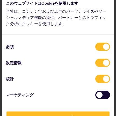
このウェブサイトはCookieを使用します
予約の詳細を確認
当社は、コンテンツおよび広告のパーソナライズやソー
ホステルでの宿泊を予約
シャルメディア機能の提供、パートナーとのトラフィッ
パスで割引を活用
ク分析にクッキーを使用します。
同
必須
意
の
選
設定情報
択
統計
新しいグローバル Plus パスを発
マーケティング
見
グローバルパスのすべての特典に加え、ほとんどの
列車の座席予約料が無料になるという嬉しい特典も