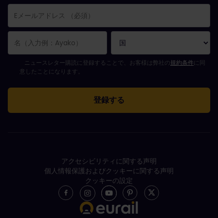
購読登録が完了しました。
Eメールアドレス欄は必須項目です。
Eメールアドレスが正しくありません。
ニュースレターの購読登録中にエラーが発生しました。後ほど、もう一度や
すでにこのニュースレターを購読されています！
ニュースレターを購読するには規約条件に同意してください。
ニュースレター購読に登録することで、お客様は弊社の
規約条件
に同
意したことになります。
アクセシビリティに関する声明
個人情報保護およびクッキーに関する声明
クッキーの設定