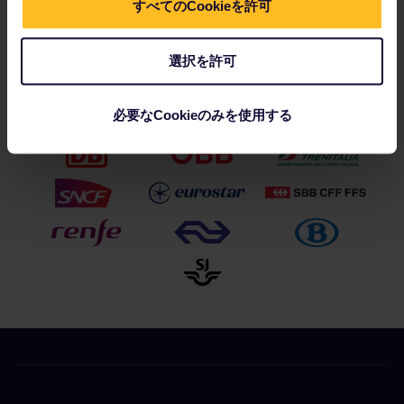
すべてのCookieを許可
付いてきます。
選択を許可
パートナー企業：
必要なCookieのみを使用する