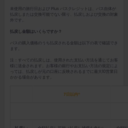
未使用の旅行日および Plus パスクレジットは、パス自体が
払戻しまたは交換可能でない限り、払戻しおよび交換の対象
外です。
払戻し金額はいくらですか？
パスの購入価格のうち払戻される金額は以下の表で確認でき
ます。
注：すべての払戻しは、使用された支払い方法を通じてお客
様に送金されます。お客様の銀行やお支払い方法の規定によ
っては、払戻しが元の口座に反映されるまでに最大10営業日
かかる場合があります。
7日以内*
払戻し
:
全額払戻し可能（払戻し補償を含む）
全額