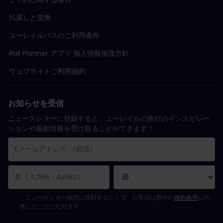
払戻しと交換
ユーレイルパスのご利用条件
Rail Planner アプリ 個人情報保護方針
ウェブサイトご利用規約
お知らせを受信
ニュースレターに登録すると、ユーレイルの旅行のインスピレー
ションや最新情報を受け取ることができます！
購読登録が完了しました。
Eメールアドレス欄は必須項目です。
Eメールアドレスが正しくありません。
ニュースレターの購読登録中にエラーが発生しました。後ほど、もう一度や
すでにこのニュースレターを購読されています！
ニュースレターを購読するには規約条件に同意してください。
ニュースレター購読に登録することで、お客様は弊社の
規約条件
に同
意したことになります。