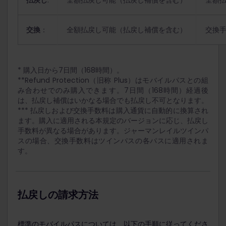
交換
：
全額払戻し可能（払戻し補償を含む）
交換
* 購入日から7日間（168時間）。
**Refund Protection（旧称 Plus）はモバイルパスとの組
み合わせでのみ購入できます。7日間（168時間）経過後
は、払戻し補償はいかなる場合でも払戻し不可となります。
*** 払戻しおよび交換手数料は購入通貨に自動的に換算され
ます。購入に適用される本規定のバージョンに応じ、払戻し
手数料が異なる場合があります。ジャーマンレイルツインパ
スの場合、交換手数料はツインパスの各パスに適用されま
す。
払戻しの請求方法
標準のモバイルパスについては、以下の手順に従ってくださ