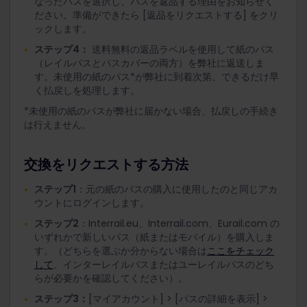
なったパスを選択し、パスを返品する理由をお知らせく
ださい。準備ができたら [返品をリクエストする] をクリ
ックします。
ステップ4：
送料無料の返品ラベルを使用して紙のパス
（レイルパスとパスカバーの両方）を弊社に返送しま
す。未使用の紙のパス*が弊社に到着次第、できるだけ早
く払戻しを処理します。
*未使用の紙のパスが弊社に届かない場合、払戻しの手続き
は行えません。
交換をリクエストする方法
ステップ1
：元の紙のパスの購入に使用したのと同じアカ
ウントにログインします。
ステップ2
：Interrail.eu、Interrail.com、Eurail.com の
いずれかで新しいパス（紙またはモバイル）を購入しま
す。（どちらを選ぶか分からない場合は
ここをチェック
して
、インターレイルパスまたはユーレイルパスのどち
らが必要かを確認してください）。
ステップ3：
[マイアカウント] > [パスの詳細を表示] >