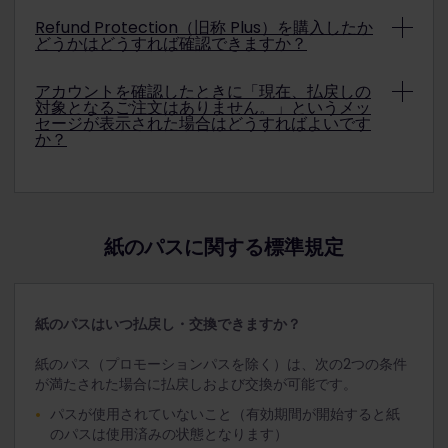
利用開始手続きが行われていないモバイルパスは、有効
して、[パスを無効にする] をタップします。
利用開始手続きが可能な最終日は次の2つの方法で特定
でない状態となります。
Refund Protection（旧称 Plus）を購入したか
できます。
どうかはどうすれば確認できますか？
有効期間の開始後にモバイルパスの利用開始手続きを取
モバイルパスの購入後に送信される注文確認メール
り消すことはできません。
払戻し補償を購入した場合は、レイルパスの注文確認メ
の「利用開始手続き期限」
アカウントを確認したときに「現在、払戻しの
ールに添付されている「お支払いの確認」PDF に表示
対象となるご注文はありません。」というメッ
Rail Planner アプリの [お客様のパス] セクションの
されます。
セージが表示された場合はどうすればよいです
[パスの利用開始手続き期限]（モバイル パスが Rail
か？
Planner アプリに追加され、有効期間が設定されて
問題が解決しない場合には、ユーレイルのカスタマーサ
まず、パスの状況を確認してください。パスの利用開始
いない場合にのみ表示されます）
ービスにご連絡ください。
手続きが行われているものの、最初の旅行日が将来の日
付の場合は、払戻しまたは交換をリクエストする前にパ
スの利用開始手続きを取り消す必要があります。次に、
紙のパスに関する標準規定
パスの購入時に使用したのと同じアカウントにログイン
しているかどうかを確認します。別のアカウントでログ
インしている場合、パスは表示されません。元のパスを
購入したときに使用したのと同じアカウントにログイン
紙のパスはいつ払戻し・交換できますか？
する必要があります。
紙のパス（プロモーションパスを除く）は、次の2つの条件
それでも払戻しの対象となる注文が見つからない場合
が満たされた場合に払戻しおよび交換が可能です。
は、ユーレイルカスタマーサービスチームにご連絡くだ
さい。
パスが使用されていないこと（有効期間が開始すると紙
のパスは使用済みの状態となります）