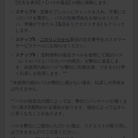
[注文を表示] > [パスの返品] の順に移動します。
ステップ4
：交換オプションにチェックを入れ、不要にな
ったパスを選択し、パスの交換理由をお知らせくださ
い。準備ができたら [返品をリクエストする] をクリック
します。
ステップ5
：
このリンクから
新旧の注文番号をカスタマー
サービスチームにお知らせください。
ステップ6：
送料無料の返品ラベルを使用して紙のパス
（レイルパスとパスカバーの両方）を弊社に返送しま
す。未使用の紙のパス*が弊社に到着次第、できるだけ早
く払戻しを処理します。**
*未使用の紙のパスが弊社に届かない場合、払戻しの手続き
は行えません。
**パスの発送元の国によっては、弊社にパッケージが届くま
でに最大8週間かかる場合があります。場合によってはさら
に長くなることがあります。
パスを弊社にご提出いただいた後は、リクエストの取り消し
はできませんのでご注意ください。