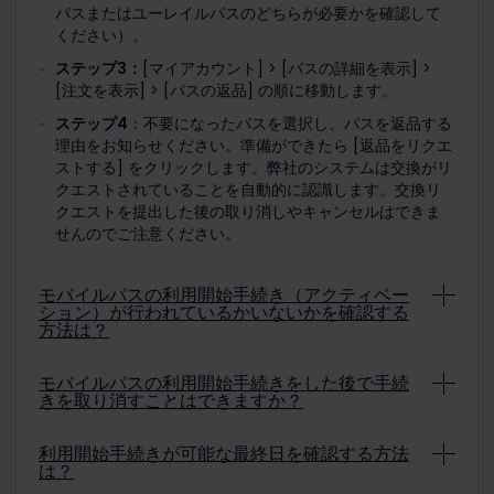
パスまたはユーレイルパスのどちらが必要かを確認して
ください）。
ステップ3：
[マイアカウント] > [パスの詳細を表示] >
[注文を表示] > [パスの返品] の順に移動します。
ステップ4
：不要になったパスを選択し、パスを返品する
理由をお知らせください。準備ができたら [返品をリクエ
ストする] をクリックします。弊社のシステムは交換がリ
クエストされていることを自動的に認識します。交換リ
クエストを提出した後の取り消しやキャンセルはできま
せんのでご注意ください。
モバイルパスの利用開始手続き（アクティベー
ション）が行われているかいないかを確認する
方法は？
モバイルパスは、有効期間の開始日と最終日が定義され
モバイルパスの利用開始手続きをした後で手続
ると利用開始手続きが行われていることになります。有
きを取り消すことはできますか？
効期間は、Rail Planner アプリの [お客様のパス] セク
ションの [有効期間] に開始日と終了日が表示されてい
モバイルパスの利用開始手続きの取り消しは、選択した
利用開始手続きが可能な最終日を確認する方法
る場合に定義されます。
旅行開始日の開始前であればいつでも行うことができま
は？
す。[お客様のパス] に移動し、右上の3つの点をタップ