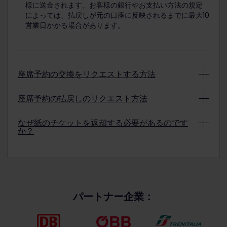
様に送金されます。お客様の銀行やお支払い方法の規定
によっては、払戻しが元の口座に反映されるまでに最大10
営業日かかる場合があります。
座席予約の交換をリクエストする方法
座席予約が交換可能な場合、適切な交換手続きは対象の
座席予約の払戻しのリクエスト方法
予約ごとに異なります。
列車が運休となった場合、または遅延により列車に乗り
ユーロスター
の列車については、ユーロスターのウ
なぜ紙のチケットを返却する必要があるのです
遅れる場合は、この払戻し手続きを行わず、
カスタマー
ェブサイトで [Manage Booking（予約の管理）] に
か？
サービス
までお問い合わせください。
アクセスして、ユーロスターが定める手続きに従っ
てください。
紙のチケットはバリューペーパーに印刷されており、払
Eチケット
の座席予約のみ：
戻しの際には返却が必要です。
CIV 1088
が記載された
TGV
列車の予約チケットを
ステップ1
：アカウントの「ご予約の内容」セクショ
お持ちの場合は、ユーレイルカスタマーサービスチ
ンに移動します。
ームにお問い合わせください。
パートナー企業：
ステップ2
: 不要になった座席予約を選択し、「チケ
トレニタリア
列車の場合は、アカウントの「ご予約
ットの払戻し」をクリックし、指示に従って払戻し
の内容」セクションに移動し、交換したいチケット
を行います。*
を選択し、指示に従ってください。