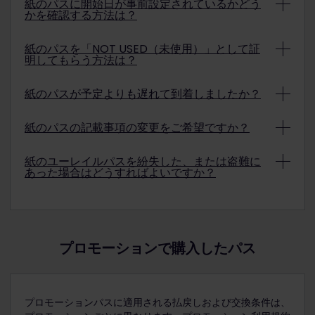
紙のパスに開始日が事前設定されているかどう
かを確認する方法は？
紙のレイルパスの「VALID:」という注記のすぐ右に日付
紙のパスを「NOT USED（未使用）」として証
が記載されている場合は、紙のパスの開始日が事前設定
明してもらう方法は？
されています。不明な点については弊社カスタマーサー
ビスチームまでお問い合わせください。
紙のパスが未使用であることを証明するには、有効期間
紙のパスが予定よりも遅れて到着しましたか？
の初日
より前に
、ヨーロッパの鉄道職員に紙のパスに
「NOT USED」の証明を行うよう依頼する必要がありま
紙のパスが配達予定日より遅れて到着した場合は、ご遠
す。
紙のパスの記載事項の変更をご希望ですか？
慮なくユーレイルカスタマーサービスチームに連絡して
ください。
一度印刷された紙のパスの記載内容を変更することはで
紙のユーレイルパスを紛失した、または盗難に
きません。内容を変更したい場合は、交換の申請が必要
あった場合はどうすればよいですか？
です。
紙のパスを紛失または盗難された場合、再発行（複製）
や払戻しはできません。新しいパスを購入する必要があ
ります。
プロモーションで購入したパス
プロモーションパスに適用される払戻しおよび交換条件は、