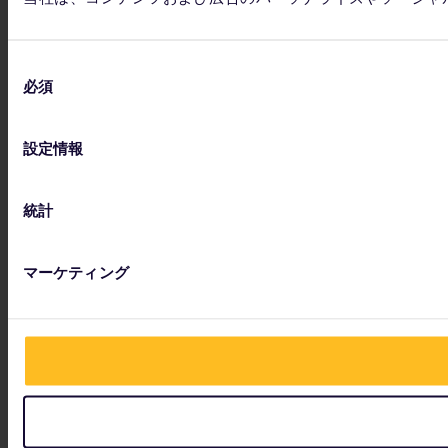
同
必須
意
の
選
設定情報
択
統計
マーケティング