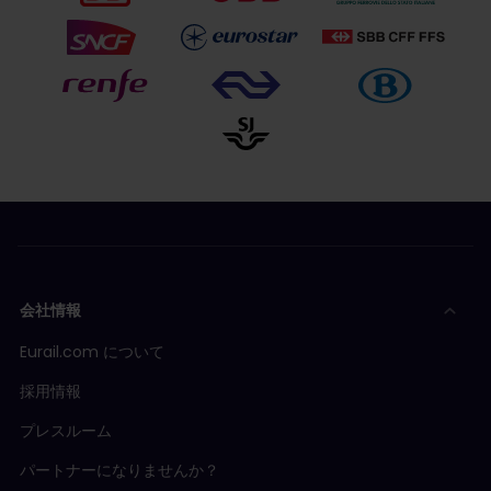
ステップ3
：リクエストが確認されると、払戻しが自
その他すべての場合の詳細については
予約の交換・
動的に処理されます。
払戻し条件
をご確認ください。
* 払戻しのリクエストを確定すると、その座席予約に関
連してそれ以上の払戻しは処理できなくなります。
紙のチケット
の座席予約のみ：
ステップ1
：アカウントの「ご予約の内容」セクショ
ンに移動します。
ステップ2
: 不要になった座席予約を選択し、「チケ
ットの払戻し」をクリックし、指示に従って払戻し
を行います。*
ステップ3
：リクエストを送信した後、
払戻しリクエ
会社情報
ストの日から1か月以内
に紙のチケットを弊社オフィ
スに返送してください（ユーレイルが予約チケット
Eurail.com について
の返送先住所を提供します）。**
採用情報
ステップ4
：弊社に紙のチケットが到着後、できるだ
け早く払戻しを処理します。未使用の紙のチケット
プレスルーム
が弊社に届かない場合、払戻しの手続きは行えませ
ん。
パートナーになりませんか？