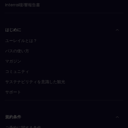
* 払戻しのリクエストを確定すると、その座席予約に関
Interrail影響報告書
連してそれ以上の払戻しは処理できなくなります。
**注：紙の予約チケットを弊社オフィスに返送する際の
費用はお客様のご負担となります。これらの費用の払戻
しや返金はされません。郵送中に紙のチケットを紛失し
た場合、ユーレイルは購入代金を払い戻せません。その
はじめに
ため、可能な限り配達証明付きの手段にて送付してくだ
さい。
ユーレイルとは？
パスの使い方
マガジン
コミュニティ
サステナビリティを意識した観光
サポート
規約条件
ご予約に関する条件