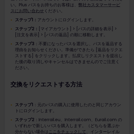
い。Plus パスをお持ちのお客様は、
弊社カスタマーサービ
スにお問い合わせ
ください。
ステップ1：
アカウントにログインします。
ステップ2：
[マイアカウント] > [パスの詳細を表示] >
[注文を表示] > [パスの返品] の順に移動します。
ステップ3
：不要になったパスを選択し、パスを返品する
理由をお知らせください。準備ができたら [返品をリクエ
ストする] をクリックします。払戻しリクエストを提出し
た後の取り消しやキャンセルはできませんのでご注意く
ださい。
交換をリクエストする方法
ステップ1
：元のパスの購入に使用したのと同じアカウン
トにログインします。
ステップ2
：Interrail.eu、Interrail.com、Eurail.com の
いずれかで新しいパスを購入します。（どちらを選ぶか
分からない場合は
ここをチェックして
、インターレイル