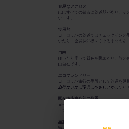
容易なアクセス
ほぼすべての都市に鉄道駅があり、その
います。
実用的
ヨーロッパの鉄道ではチェックインの
いだり、金属探知機をくぐる手間もあ
自由
ゆったり座って景色を眺めたり、旅の
由自在です。
エコフレンドリー
ヨーロッパ旅行の手段として鉄道を選
旅行がいかに環境にやさしいかについ
駅が市街中心部に位置
ヨーロッパの鉄道旅行で最大の利点は
トラン、ホテルが軒を連ねています。
車窓からの眺め
鉄道の旅では、雲や汚れたトラックの
同意