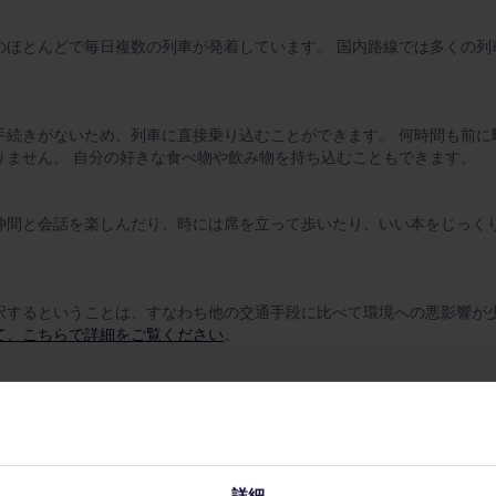
ほとんどで毎日複数の列車が発着しています。 国内路線では多くの列車が 
手続きがないため、列車に直接乗り込むことができます。 何時間も前に
りません。 自分の好きな食べ物や飲み物を持ち込むこともできます。
仲間と会話を楽しんだり、時には席を立って歩いたり、いい本をじっく
択するということは、すなわち他の交通手段に比べて環境への悪影響が
て、こちらで詳細をご覧ください
。
、鉄道駅の所在地が非常に便利なことです。 主要鉄道駅はたいてい市街
後ろ姿より遥かに美しい景色を目にすることができます。 ヨーロッパの
詳細