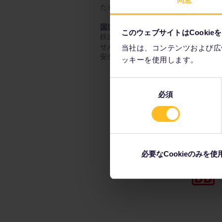
たる丘や、賑やかな都会、静かで落ち
国境越えも簡単
このウェブサイトはCookie
鉄道旅行者がシェンゲン協定加盟国（
せん。 しかし、セキュリティチェック
当社は、コンテンツおよび広
安全、かつ手頃な料金で利用できる交
ッキーを使用します。
同
必須
意
の
選
択
必要なCookieのみを使