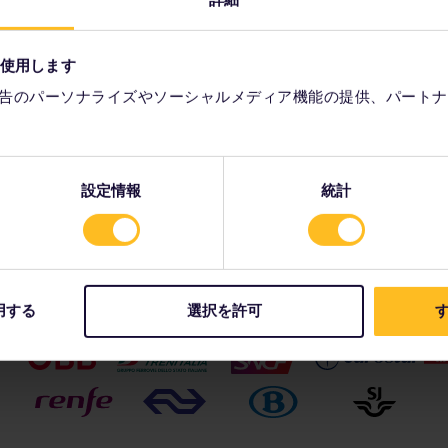
着いた田園風景が車窓を横切っていきます。
を使用します
シェンゲン ビザのウェブサイト
参照）の国境を越える場合、国境警備員
は随時実施されています。 ぜひ、
ユーレイルパス
でのヨーロッパ鉄道旅
告のパーソナライズやソーシャルメディア機能の提供、パートナ
通手段で、ヨーロッパの魅力を発見してみませんか。
設定情報
統計
パートナー企業：
用する
選択を許可
す