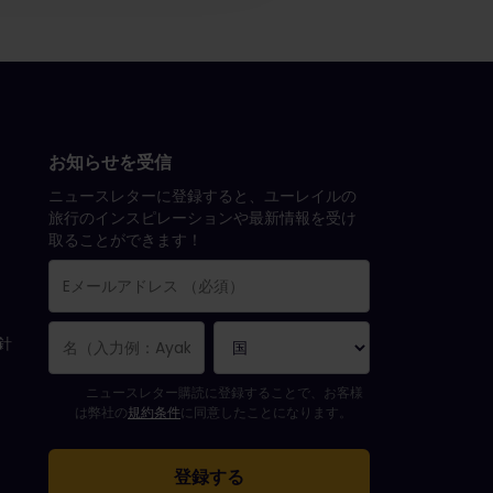
お知らせを受信
ニュースレターに登録すると、ユーレイルの
旅行のインスピレーションや最新情報を受け
取ることができます！
方針
購読登録が完了しました。
Eメールアドレス欄は必須項目です。
Eメールアドレスが正しくありません。
ニュースレターの購読登録中にエラーが発生しました。後ほど、もう一
すでにこのニュースレターを購読されています！
ニュースレターを購読するには規約条件に同意してください。
ニュースレター購読に登録することで、お客様
は弊社の
規約条件
に同意したことになります。