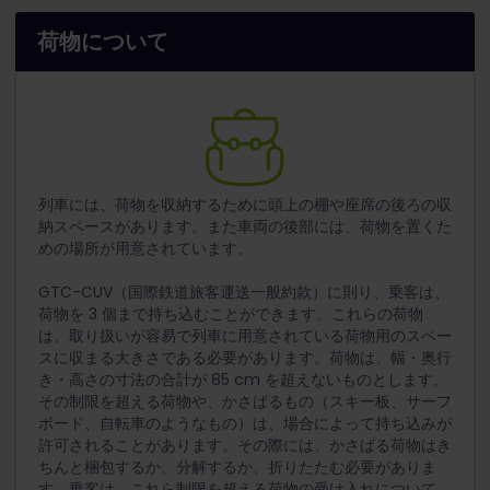
荷物について
列車には、荷物を収納するために頭上の棚や座席の後ろの収
納スペースがあります。また車両の後部には、荷物を置くた
めの場所が用意されています。
GTC-CUV（国際鉄道旅客運送一般約款）に則り、乗客は、
荷物を 3 個まで持ち込むことができます。これらの荷物
は、取り扱いが容易で列車に用意されている荷物用のスペー
スに収まる大きさである必要があります。荷物は、幅・奥行
き・高さの寸法の合計が 85 cm を超えないものとします。
その制限を超える荷物や、かさばるもの（スキー板、サーフ
ボード、自転車のようなもの）は、場合によって持ち込みが
許可されることがあります。その際には、かさばる荷物はき
ちんと梱包するか、分解するか、折りたたむ必要がありま
す。乗客は、これら制限を超える荷物の受け入れについて、