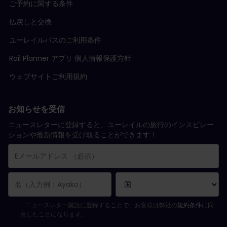
ご予約に関する条件
払戻しと交換
ユーレイルパスのご利用条件
Rail Planner アプリ 個人情報保護方針
ウェブサイトご利用規約
お知らせを受信
ニュースレターに登録すると、ユーレイルの旅行のインスピレー
ションや最新情報を受け取ることができます！
購読登録が完了しました。
Eメールアドレス欄は必須項目です。
Eメールアドレスが正しくありません。
ニュースレターの購読登録中にエラーが発生しました。後ほど、もう一度や
すでにこのニュースレターを購読されています！
ニュースレターを購読するには規約条件に同意してください。
ニュースレター購読に登録することで、お客様は弊社の
規約条件
に同
意したことになります。