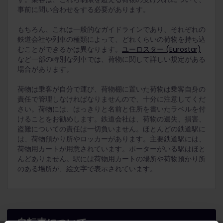
事前に問い合わせをする必要があります。
もちろん、これは一般的なガイドラインであり、それぞれの
鉄道会社や列車の種類によって、どれくらいの荷物を持ち込
むことができるかは異なります。
ユーロスター (Eurostar)
など一部の特別な列車では、荷物に関して詳しい規定がある
場合があります。
荷物は乗客が自分で運び、荷物棚に置いた荷物は乗客自身の
責任で管理しなければなりませんので、十分に注意してくだ
さい。荷物には、はっきりと名前と住所を書いたラベルを付
けることをお勧めします。鉄道会社は、荷物の遺失、損害、
盗難についての責任は一切負いません。ほとんどの鉄道駅に
は、荷物預かり所やロッカーがあります。主要鉄道駅には、
荷物用カートが用意されています。ポーターがいる駅はほと
んどありません。駅には荷物用カートの場所や荷物預かり所
のある場所が、絵文字で表示されています。
自転車について