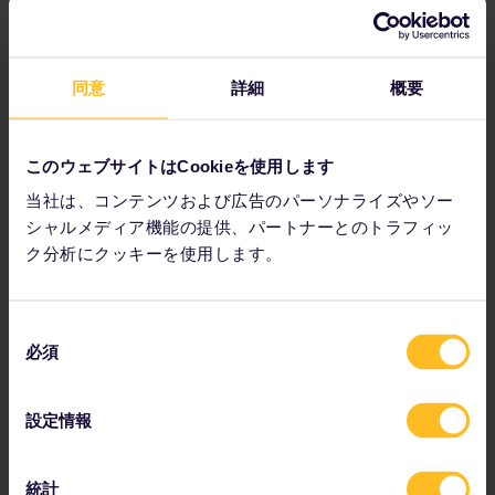
同意
詳細
概要
大きな駅の大半には、自転車をレンタルまたは保管できる施
このウェブサイトはCookieを使用します
設があります。列車へ自転車を持ち込むためのルールは国ご
当社は、コンテンツおよび広告のパーソナライズやソー
とに違い、列車によっても異なる場合もあります。無料で自
シャルメディア機能の提供、パートナーとのトラフィッ
転車を持ち込めることもありますが、通常は駅で自転車用に
チケットを別途購入する必要があります。一部の列車には、
ク分析にクッキーを使用します。
自転車用の特別なコンパートメントもあります。また、自転
車の持ち込みはラッシュアワー以外の時間帯に限るという規
則がある場合もあります。
同
必須
意
自転車の持ち込みに関する情報は、各鉄道会社のウェブサイ
の
トに記載されています。
ドイツ鉄道 (Deutsche Bahn)
の
検索ツール では、一番下の「
Carriage of bicycle（自転車
選
設定情報
の持ち込み）
」を選択すると、検索結果に自転車を持ち込み
択
可能な列車のみを表示できます。
統計