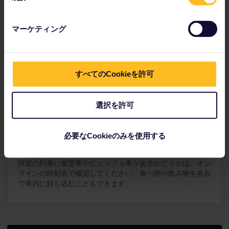
マーケティング
列車での食事について
すべてのCookieを許可
選択を許可
ヨーロッパの多くの長距離列車には朝食や昼食、夕食をとる
ことができる、フルサービスの食堂車両があります。その他
の列車では、ビュッフェ車両で軽食やスナック、飲物が用意
必要なCookieのみを使用する
されている場合があります。
特定の列車に食堂車やビュッフェ車があるかどうかは、オン
ラインの時刻表で確認してください。食べ物や飲み物を各自
で車内に持ち込むこともできます。