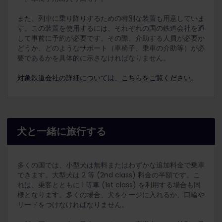
また、列車に乗り降りするための特別な装置も用意していま
す。この装置を使用するには、それぞれの国の鉄道会社を通
して事前に予約が必要です。その際、介助する人員が必要か
どうか、どのようなサポート（車椅子、乗車の介助等）が必
要であるかを具体的に示さなければなりません。
対象鉄道会社の詳細については、こちらをご覧ください
。
犬と一緒に旅行する
多くの国では、小型犬は無料またはわずかな追加料金で乗車
できます。大型犬は 2 等 (2nd
class) 料金の半額です。こ
れは、乗客とともに 1 等車 (1st
class) を利用する場合も同
様となります。多くの場合、犬をケージに入れるか、口輪や
リードをつけなければなりません。