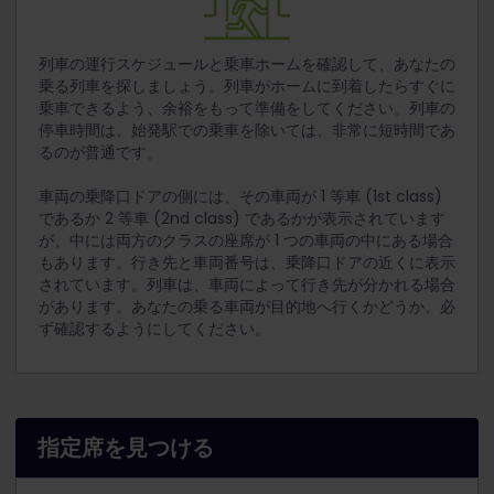
列車の運行スケジュールと乗車ホームを確認して、あなたの
乗る列車を探しましょう。列車がホームに到着したらすぐに
乗車できるよう、余裕をもって準備をしてください。列車の
停車時間は、始発駅での乗車を除いては、非常に短時間であ
るのが普通です。
車両の乗降口ドアの側には、その車両が 1 等車 (1st
class)
であるか 2 等車 (2nd
class) であるかが表示されています
が、中には両方のクラスの座席が 1 つの車両の中にある場合
もあります。行き先と車両番号は、乗降口ドアの近くに表示
されています。列車は、車両によって行き先が分かれる場合
があります。あなたの乗る車両が目的地へ行くかどうか、必
ず確認するようにしてください。
指定席を見つける