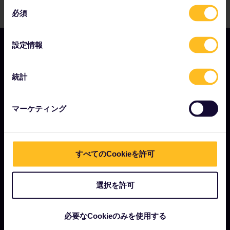
同
必須
意
の
選
設定情報
択
統計
会社情報
Eurail.com について
マーケティング
採用情報
プレスルーム
パートナーになりませんか？
すべてのCookieを許可
Interrail影響報告書
選択を許可
必要なCookieのみを使用する
はじめに