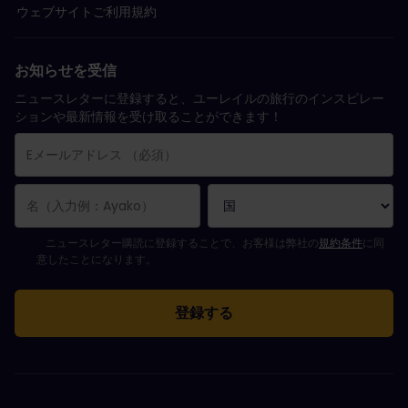
ウェブサイトご利用規約
お知らせを受信
ニュースレターに登録すると、ユーレイルの旅行のインスピレー
ションや最新情報を受け取ることができます！
購読登録が完了しました。
Eメールアドレス欄は必須項目です。
Eメールアドレスが正しくありません。
ニュースレターの購読登録中にエラーが発生しました。後ほど、もう一度や
すでにこのニュースレターを購読されています！
ニュースレターを購読するには規約条件に同意してください。
ニュースレター購読に登録することで、お客様は弊社の
規約条件
に同
意したことになります。