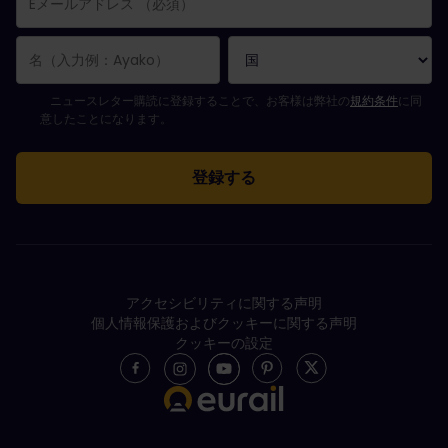
購読登録が完了しました。
Eメールアドレス欄は必須項目です。
Eメールアドレスが正しくありません。
ニュースレターの購読登録中にエラーが発生しました。後ほど、もう一度や
すでにこのニュースレターを購読されています！
ニュースレターを購読するには規約条件に同意してください。
ニュースレター購読に登録することで、お客様は弊社の
規約条件
に同
意したことになります。
アクセシビリティに関する声明
個人情報保護およびクッキーに関する声明
クッキーの設定