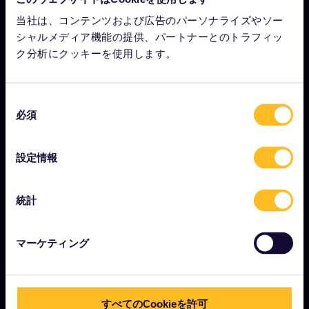
Eurail.com について
当社は、コンテンツおよび広告のパーソナライズやソー
シャルメディア機能の提供、パートナーとのトラフィッ
採用情報
ク分析にクッキーを使用します。
プレスルーム
パートナーになりませんか？
同
必須
Interrail影響報告書
意
の
選
設定情報
択
はじめに
統計
ユーレイルとは？
パスの使い方
マーケティング
マガジン
コミュニティ
サステナビリティを意識した観光
すべてのCookieを許可