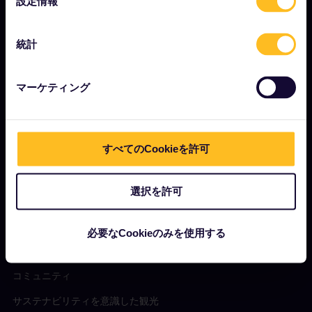
設定情報
択
Eurail.com について
採用情報
統計
プレスルーム
マーケティング
パートナーになりませんか？
Interrail影響報告書
すべてのCookieを許可
はじめに
選択を許可
ユーレイルとは？
パスの使い方
必要なCookieのみを使用する
マガジン
コミュニティ
サステナビリティを意識した観光