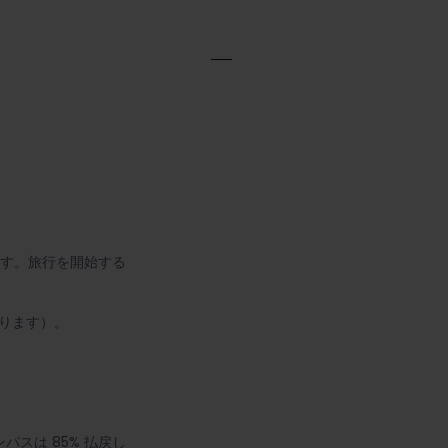
ます。旅行を開始する
かります）。
スは 85% 払戻し