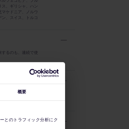
ヘルツェゴビナ、ブル
リス、ギリシャ、ハン
北マケドニア、ノルウ
デン、スイス、トルコ
旅するのも、連続で使
概要
は選択した国でのみ有
ーとのトラフィック分析にク