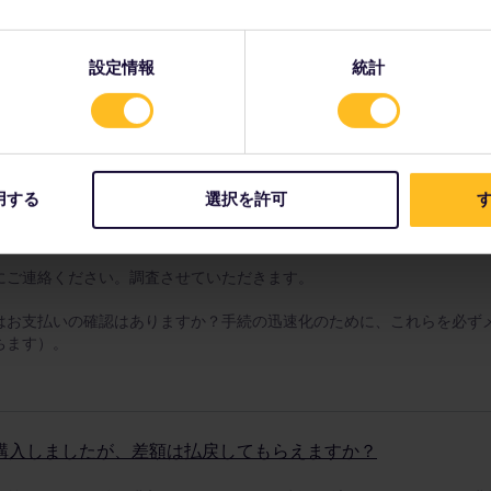
の連携で、人気アトラクションからフェリーの旅、ホステル滞在まで、ヨ
。
こちらの特典ポータル
を今すぐチェックしてお得な旅を実現しましょ
設定情報
統計
チェックアウトで問題が発生した場合
用する
選択を許可
す
15% 割引を受けることはできますか？
にご連絡ください。調査させていただきます。
はお支払いの確認はありますか？手続の迅速化のために、これらを必ず
ちます）。
購入しましたが、差額は払戻してもらえますか？