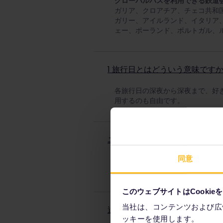
グローバルパスを利用できる鉄道
ガリア、クロアチア、チェコ共和
ガリー、アイルランド、イタリア
ェー、ポーランド、ポルトガル、
1 旅行日とはどういう意味です
各旅行日の深夜から深夜まで、好
用するのも自由です。
ユーレイル グローバルパスで
同意
グローバルパスの対象となる鉄道
効です）。
このウェブサイトはCookie
当社は、コンテンツおよび広
追加の特典はありますか？
ッキーを使用します。