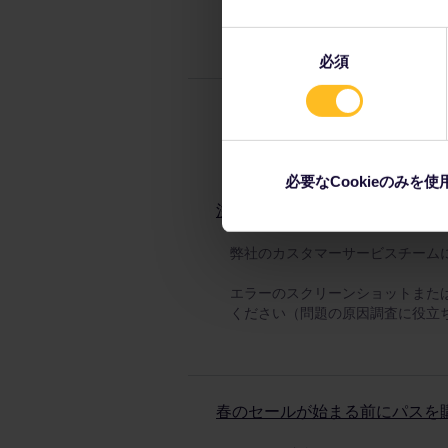
はい！100以上のパートナーと
活用して賢く旅費を節約できます
同
必須
意
の
選
択
必要なCookieのみを使
注文時に問題が発生しましたが、
弊社のカスタマーサービスチーム
エラーのスクリーンショットまた
ください（問題の原因調査に役立
春のセールが始まる前にパスを