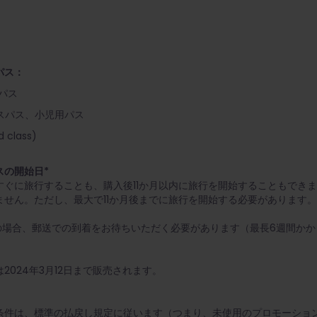
パス：
パス
スパス、小児用パス
d class)
スの開始日*
すぐに旅行することも、購入後11か月以内に旅行を開始することもでき
せん。ただし、最大で11か月後までに旅行を開始する必要があります。
の場合、郵送での到着をお待ちいただく必要があります（最長6週間か
024年3月12日まで販売されます。
件は、標準の払戻し規定に従います（つまり、未使用のプロモーションパ