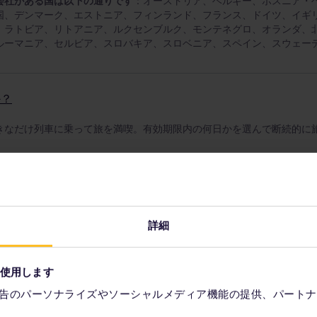
会社がある国は以下の通りです
：オーストリア、ベルギー、ボスニア・
国、デンマーク、エストニア、フィンランド、フランス、ドイツ、イギ
、ラトビア、リトアニア、ルクセンブルク、モンテネグロ、オランダ、
ルーマニア、セルビア、スロバキア、スロベニア、スペイン、スウェー
か？
きなだけ列車に乗って旅を満喫。有効期限内の何日かを選んで断続的に
利用はどんな鉄道サービスを利用できますか？
詳細
会社の一覧
はユーレイルのウェブサイトでご確認ください（1 カ国パス
を使用します
告のパーソナライズやソーシャルメディア機能の提供、パートナ