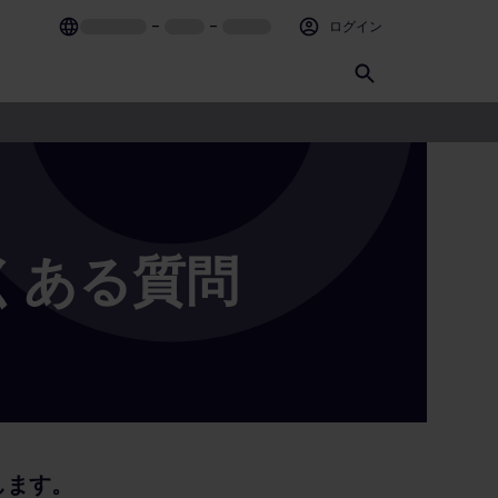
–
–
ログイン
くある質問
します。