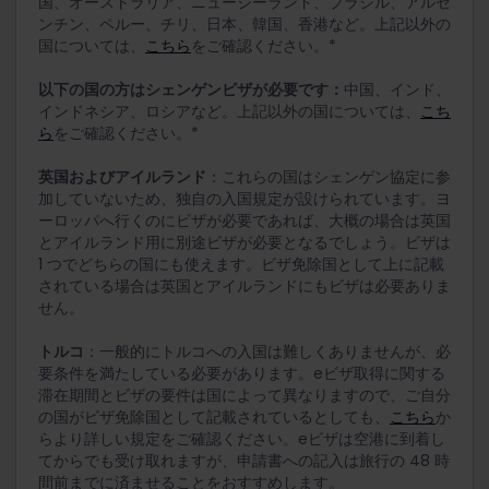
国、オーストラリア、ニュージーランド、ブラジル、アルゼ
ンチン、ペルー、チリ、日本、韓国、香港など。上記以外の
国については、
こちら
をご確認ください。*
以下の国の方はシェンゲンビザが必要です：
中国、インド、
インドネシア、ロシアなど。上記以外の国については、
こち
ら
をご確認ください。*
英国およびアイルランド
：これらの国はシェンゲン協定に参
加していないため、独自の入国規定が設けられています。ヨ
ーロッパへ行くのにビザが必要であれば、大概の場合は英国
とアイルランド用に別途ビザが必要となるでしょう。ビザは
1 つでどちらの国にも使えます。ビザ免除国として上に記載
されている場合は英国とアイルランドにもビザは必要ありま
せん。
トルコ
：一般的にトルコへの入国は難しくありませんが、必
要条件を満たしている必要があります。eビザ取得に関する
滞在期間とビザの要件は国によって異なりますので、ご自分
の国がビザ免除国として記載されているとしても、
こちら
か
らより詳しい規定をご確認ください。eビザは空港に到着し
てからでも受け取れますが、申請書への記入は旅行の 48 時
間前までに済ませることをおすすめします。