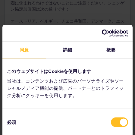
圏に含まれるわけではないことにご注意ください。シェンゲ
ン協定加盟国は次の通りです：
オーストリア、ベルギー、チェコ共和国、デンマーク、エス
トニア、フィンランド、フランス、ドイツ、ギリシャ、ハン
ガリー、アイスランド、イタリア、ラトビア、リヒテンシュ
タイン、リトアニア、ルクセンブルク、マルタ、オランダ、
ノルウェー、ポーランド、ポルトガル、スロバキア、スロベ
同意
詳細
概要
ニア、スペイン、スウェーデン、スイス。*
クロアチア、キプロス、ルーマニア、ブルガリアはシェンゲ
ン協定に加盟していませんが、シェンゲンビザを保持してい
このウェブサイトはCookieを使用します
るか、ビザが免除されている国からお越しの場合は、
これら
当社は、コンテンツおよび広告のパーソナライズやソー
の国に入国することができます
。英国、アイルランド、トル
コもシェンゲン協定に加盟していませんが、これらの国は独
シャルメディア機能の提供、パートナーとのトラフィッ
自のビザ規定を設けています。*
ク分析にクッキーを使用します。
情報は 2018 年 2 月の時点で正確です。
同
必須
意
の
知っておくと便利なこと