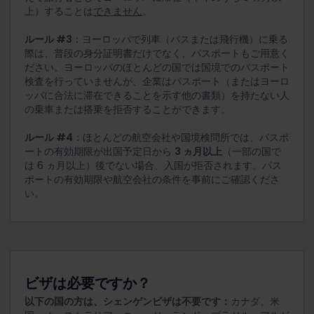
上）することは
できません
。
ルール #3
：ヨーロッパで列車（バスまたは飛行機）に乗る
際は、普段の身分証明書だけでなく、パスポートもご用意く
ださい。ヨーロッパのほとんどの国では国境でのパスポート
検査を行っていませんが、企業はパスポート（またはヨーロ
ッパに合法に滞在できることを示す他の書類）を持たない人
の乗車または搭乗を拒否することができます。
ルール #4
：ほとんどの航空会社や国境検問所では、パスポ
ートの有効期限が出国予定日から
3 ヵ月以上
（一部の国で
は 6 ヵ月以上）後でない場合、入国が拒否されます。パス
ポートの有効期限や航空会社の条件を事前にご確認くださ
い。
ビザは必要ですか？
以下の国の方は、シェンゲンビザは不要です：
カナダ、米