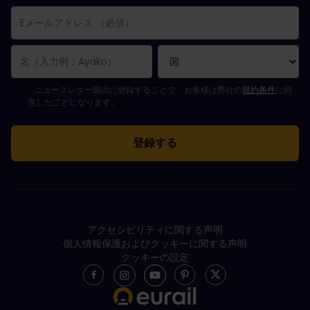
購読登録が完了しました。
Eメールアドレス欄は必須項目です。
Eメールアドレスが正しくありません。
ニュースレターの購読登録中にエラーが発生しました。後ほど、もう一度や
すでにこのニュースレターを購読されています！
ニュースレターを購読するには規約条件に同意してください。
ニュースレター購読に登録することで、お客様は弊社の
規約条件
に同
意したことになります。
アクセシビリティに関する声明
個人情報保護およびクッキーに関する声明
クッキーの設定