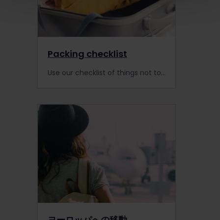
Packing checklist
Use our checklist of things not to forget when packing for your Eurail trip.
ヨーロッパへの移動