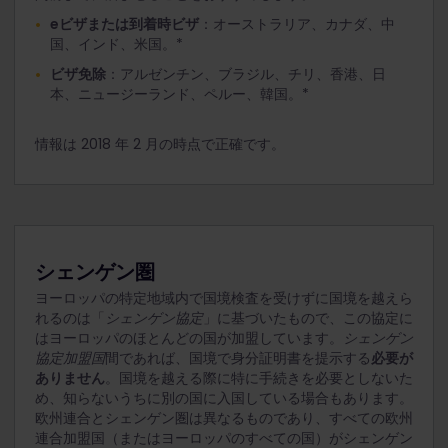
eビザまたは到着時ビザ
：オーストラリア、カナダ、中
国、インド、米国。*
ビザ免除
：アルゼンチン、ブラジル、チリ、香港、日
本、ニュージーランド、ペルー、韓国。*
情報は 2018 年 2 月の時点で正確です。
シェンゲン圏
ヨーロッパの特定地域内で国境検査を受けずに国境を越えら
れるのは「
シェンゲン協定
」に基づいたもので、この協定に
はヨーロッパのほとんどの国が加盟しています。
シェンゲン
協定加盟国
間であれば、国境で身分証明書を提示する
必要が
ありません
。国境を越える際に特に手続きを必要としないた
め、知らないうちに別の国に入国している場合もあります。
欧州連合とシェンゲン圏は異なるものであり、すべての欧州
連合加盟国（またはヨーロッパのすべての国）がシェンゲン