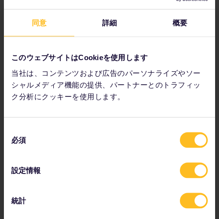
家庭的な食事を楽しんだ忙しい1日の最後は、フラッと散歩
に出ると気持ちいいものです。オリトラルノ (Oltrarno) 界
同意
詳細
概要
隈は食後の散歩
(passegiata)
にピッタリな雰囲気で、お酒
をひっかけることもできます。また、そこから南へ足を延ば
せば、街を見渡せる公園や広場から夕陽を眺めることもでき
このウェブサイトはCookieを使用します
ます。
当社は、コンテンツおよび広告のパーソナライズやソー
シャルメディア機能の提供、パートナーとのトラフィッ
ク分析にクッキーを使用します。
同
必須
意
の
選
設定情報
択
統計