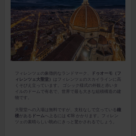
フィレンツェの象徴的なランドマーク、
ドゥオーモ（フ
ィレンツェ大聖堂）
はフィレンツェのスカイラインに高
くそびえ立っています。
ゴシック様式の外観と赤いタ
イルのドームで有名で、世界で最も大きな組積構造の建
物です。
大聖堂への入場は無料ですが、支柱なしで立っている
鐘
楼
がある
ドーム
へ上るには €18 かかります。フィレン
ツェの素晴らしい眺めにきっと驚かされるでしょう。