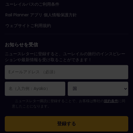
ユーレイルパスのご利用条件
Rail Planner アプリ 個人情報保護方針
ウェブサイトご利用規約
お知らせを受信
ニュースレターに登録すると、ユーレイルの旅行のインスピレー
ションや最新情報を受け取ることができます！
購読登録が完了しました。
Eメールアドレス欄は必須項目です。
Eメールアドレスが正しくありません。
ニュースレターの購読登録中にエラーが発生しました。後ほど、もう一度や
すでにこのニュースレターを購読されています！
ニュースレターを購読するには規約条件に同意してください。
ニュースレター購読に登録することで、お客様は弊社の
規約条件
に同
意したことになります。