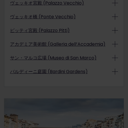
ヴェッキオ宮殿 (Palazzo Vecchio)
ヴェッキオ橋 (Ponte Vecchio)
ピッティ宮殿 (Palazzo Pitti)
アカデミア美術館 (Galleria dell’Accademia)
サン・マルコ広場 (Museo di San Marco)
バルディーニ庭園 (Bardini Gardens)
フィレンツェの奥にある庭園は、フィレンツェには銅像
や絵画、建築物だけでなく自然の美しさもあるというこ
とを思い出させてくれます。
4 ヘクタールの庭園
はフィ
共和国の力の象徴として、フィレンツェは 1299 年に政
この
「古い橋」
は市の中心から追い出された肉屋のホ
レンツェの人混みから離れたい人々にピッタリです。
府組織を内包する宮殿を建てました。この宮殿は今でも
ームとして使用されていました。現在は、宝石店だけが
市役所として機能しており、目の前に広がる、
ミケラン
ひしめく橋となり、観光客をひきつけています。朝早く
庭園のチケットは €10 で他の 4 つの博物館や庭園も含
ジェロのダビデ像のレプリカ
など、たくさんの銅像があ
から訪れることで混雑を避け、フィレンツェ最高のジェ
ピッティ宮殿はフィレンツェ最大の複合博物館で、ルネ
まれます。
る
シニョリーア広場 (Piazza della Signoria)
の眺め
ラート店の1つである「
Carapina
」にも足を延ばしま
ッサンス期の傑作で通路が埋め尽くされています。有名
は格別です。
しょう。
アルノ川の観光ボート
に乗り、違う角度からヴ
な
ラファエル、ティツィアーノ、ルーベンス
による絵画
フィレンツェのアカデミア美術館はルネッサンス芸術