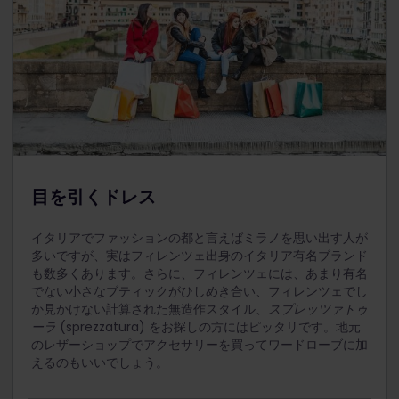
ェッキオ橋を眺めるのも一興です。
この歴史的な芸術博物館には、神のご加護を受けた宗教
はかつて、この宮殿でトスカーナを統治していたメディ
古い歴史を持つ宮殿に足を踏み入れる方々は、隠れた通
家、
ミケランジェロ
による彫刻で有名です。ここには、
画家、
フラ・アンジェリコ
(Fra Angelico) の作品が展
チ家のコレクションの一部でした。
路で迷ってしまうことがありますのでご注意ください。
世界的に有名で巨大な
ダビデ像
を見に、観光客が押し寄
示されています。1階には、修道士の瞑想と反省を促す
せます。
ための、複雑なフレスコ画が飾られた
44部屋の修道室
パラティーナ美術館
と
ロイヤルアパートメント
を訪れる
があります。また、15世紀終わりに有名なルネッサンス
ことをお忘れなく。また、時間があれば、美しい
ボボリ
長蛇の列を避けるため、美術館を訪れる計画を立て、事
芸術家、
ドメニコ・ギルランダイオ
(Domenico
庭園
を散策しましょう。
前にチケットを購入しましょう。また、より深い体験を
Ghirlandaio) によって描かれたフレスコ画、
最後の晩
得るため、
ガイドツアーを予約
することもできます。
餐
も収蔵されています。
目を引くドレス
イタリアでファッションの都と言えばミラノを思い出す人が
多いですが、実はフィレンツェ出身のイタリア有名ブランド
も数多くあります。さらに、フィレンツェには、あまり有名
でない小さなブティックがひしめき合い、フィレンツェでし
か見かけない計算された無造作スタイル、
スプレッツァトゥ
ーラ
(sprezzatura) をお探しの方にはピッタリです。地元
のレザーショップでアクセサリーを買ってワードローブに加
えるのもいいでしょう。