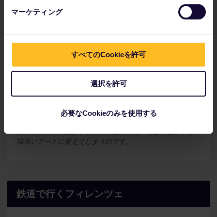
マーケティング
すべてのCookieを許可
シモーネ（26歳）
最高においしいサンドイッチをお探しの方は、ネーリ通り
(Viadei Neri) にある「
All'Antico Vinaio's restaurant
」
選択を許可
を試してみてください。価格も手頃で、€5 でもすごい量で
す。伝統的な屋台をお探しの方は、
Sergio Pollini
に向か
い、
名物のもつ煮込み
(lampredotto) をお試しください。
必要なCookieのみを使用する
他には、
クレ・アブラーム (Clet Abraham) のスタジオ
が
おすすめです。彼はフランスの芸術家で、看板を面白くて興
味深いアートに変えてしまうのです。
鉄道で行くフィレンツェ