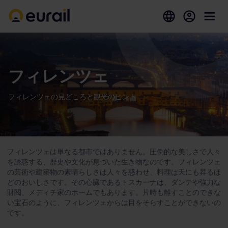
フィレンツェ
フィレンツェの見どころと観光のヒント
フィレンツェは単なる都市ではありません。圧倒的な美しさで人々
を誘惑する、歴史や文化が息づいた生き物なのです。フィレンツェ
の芸術や建築物の素晴らしさは人々を惑わせ、料理は天にも昇るほ
どのおいしさです。その心臓であるトスカーナは、ダンテや強力な
財閥、メディチ家のホームでもあります。片時も離すことのできな
い宝石のように、フィレンツェからは目をそらすことができないの
です。