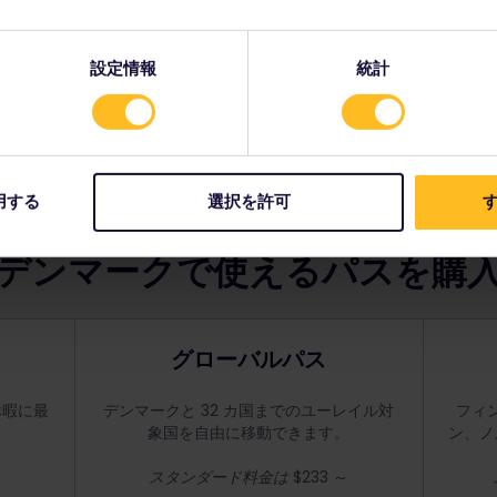
設定情報
統計
約：
ては、
座席の予約方法を教えてください
をご覧ください。
ページをご覧ください。
用する
選択を許可
す
デンマークで使えるパスを購
グローバルパス
休暇に最
デンマークと 32 カ国までのユーレイル対
フィ
象国を自由に移動できます。
ン、ノ
スタンダード料金は
$233 ～