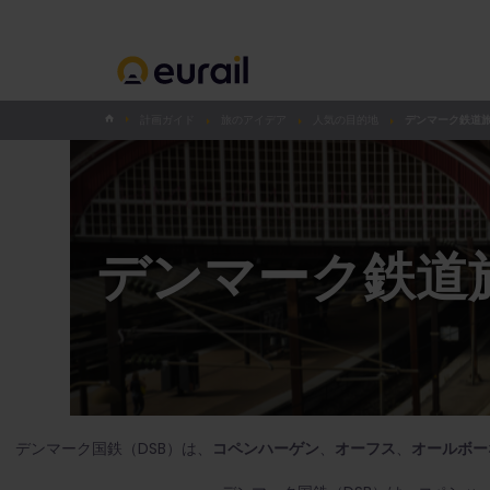
計画ガイド
旅のアイデア
人気の目的地
デンマーク鉄道
デンマーク鉄道
デンマーク国鉄（DSB）は、
コペンハーゲン
、
オーフス
、
オールボー