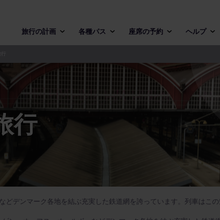
旅行の計画
各種パス
座席の予約
ヘルプ
旅行
旅行
などデンマーク各地を結ぶ充実した鉄道網を誇っています。列車はこの