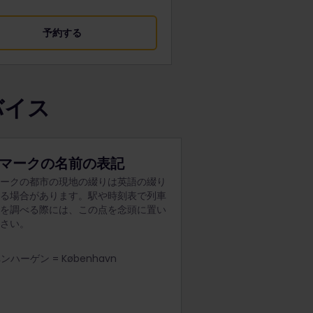
予約する
バイス
マークの名前の表記
マークの都市の現地の綴りは英語の綴り
なる場合があります。駅や時刻表で列車
刻を調べる際には、この点を念頭に置い
ださい。
ンハーゲン = København