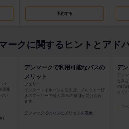
予約する
マークに関するヒントとアド
デンマークで利用可能なパスの
デン
デン
メリット
と異
ット
フェリー
の時
主要駅
インターレイルパスを使えば、ノルウェー行
てく
てい
きのフェリーで最大20％の割引が受けられ
ます。
コペ
デンマークでのパスのメリットを表示
ns