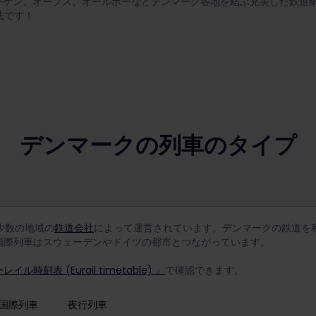
ハーゲン、オーフス、オールボーなどデンマーク各地を結ぶ充実した鉄道
法です！
デンマークの列車のタイプ
少数の地域の
鉄道会社
によって運営されています。デンマークの鉄道を
国際列車はスウェーデンやドイツの都市とつながっています。
イル時刻表 (Eurail timetable) 』
で確認できます。
国際列車
夜行列車