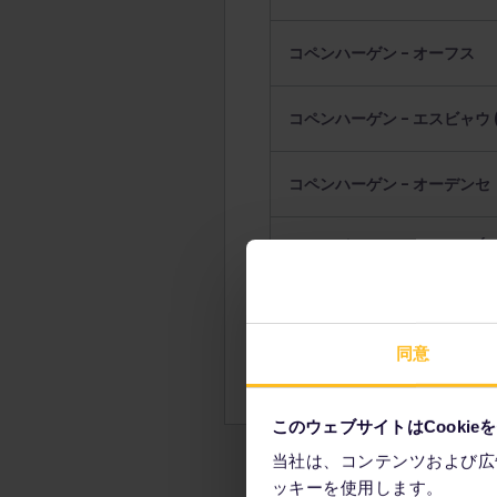
コペンハーゲン - オーフス
コペンハーゲン - エスビャウ (E
コペンハーゲン - オーデンセ
オールボー - ヒァツハルス (H
リー）
オールボー - フレデリクス
へのフェリー）
同意
このウェブサイトはCookie
当社は、コンテンツおよび広
ッキーを使用します。