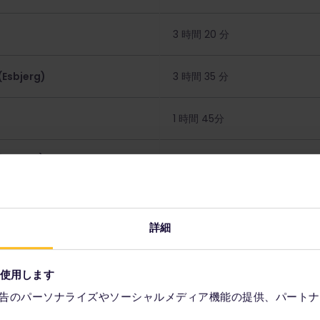
3 時間 20 分
sbjerg)
3 時間 35 分
1 時間 45分
irtshals)（ノルウェーへのフェ
1 時間 05 分
ハウン（ノルウェー・スウェーデン
1 時間 10 分
詳細
を使用します
告のパーソナライズやソーシャルメディア機能の提供、パートナ
予約