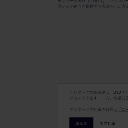
デンマーク国鉄（DSB）は、コペン
国とその島々を探検する素晴らしい方
デンマークの鉄道網は、
DSB
と
クセスできます。一方、快適な
デンマークの列車の時刻は
『ユーレ
路線図
国内列車