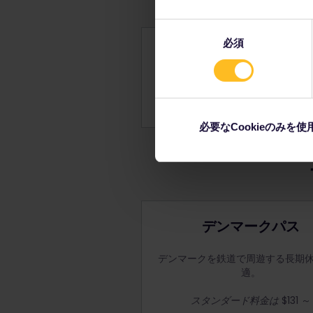
同
必須
意
デンマークの列車の予
の
選
座席の予約方法と場所につい
択
予約料については、
予約料
の
必要なCookieのみを使
デンマークパス
デンマークを鉄道で周遊する長期
適。
スタンダード料金は
$131 ～