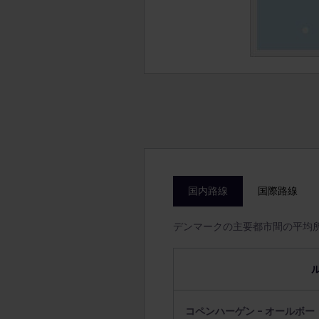
国内路線
国際路線
デンマークの主要都市間の平均
コペンハーゲン - オールボー