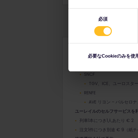
同
必須
意
の
選
択
ユーレイルの予約セルフサービ
『ユーレイル時刻表 (Eurail t
必要なCookieのみを使
ユーロスター
SNCF
TGV、ICE、ユーロスタ
RENFE
AVE リヨン - バルセロ
ユーレイルのセルフサービスを
列車1本につき1人あたり € 2
注文1件につき別途 € 9（紙