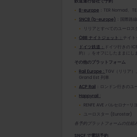
鉄道運行会社で予約
B-europe
：TER Nomad、T
SNCB (b-europe)
：国際路
リリアとすべてのユーロスタ
ÖBB ナイトジェット：
ナイト
ドイツ鉄道：
ドイツ行きの IC
約）」をオフにしたままにし
その他のプラットフォーム
Rail Europe :
TGV（リリア）、
Grand Est 列車
ACP Rail
：ロンドン行きのユ
Happyrail :
RENFE AVE バルセロナ
ユーロスター (Eurostar)
各予約プラットフォームの仕組
SNCF で電話予約