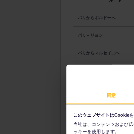
ルート
パリからボルドーへ
パリ - リヨン
パリからマルセイユへ
パリからニースへ
パリ - ナント (Nantes)
同意
パリ - ストラスブール
このウェブサイトはCookie
パリ - リール (Lille)
当社は、コンテンツおよび広
ッキーを使用します。