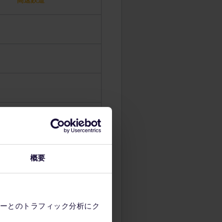
高速鉄道
0分
分
概要
分
ーとのトラフィック分析にク