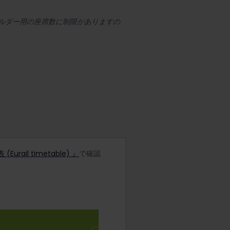
ホルダー用の座席数に制限がありますの
urail timetable) 』
で確認