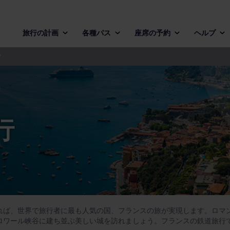
旅行の計画
各種パス
座席の予約
ヘルプ
行
行
れば、世界で旅行者に最も人気の国、フランスの旅が実現します。ロマ
ロワール峡谷に建ち並ぶ美しい城を訪れましょう。フランスの鉄道旅行