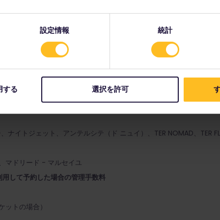
設定情報
統計
予約
スシステム
imetable)』を使用
用する
選択を許可
す
ー、ナイトジェット、アンテルシテ（ド ニュイ）、TER NOMAD、TER FL
ナ、マドリード - マルセイユ
利用して予約した場合の管理手数料
チケットの場合）