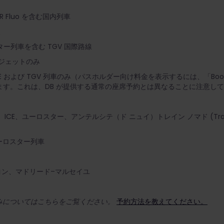
ER Fluo を含む国内列車
線
ー列車を含む TGV 国際路線
ジェットのみ
E および TGV 列車のみ（パスホルダー向け料金を表示するには、「Book s
ます。これは、DB が提供する通常の座席予約とは異なることに注意し
ICE、ユーロスター、アンテルシテ（ド ニュイ）トレイン ノマド (Train
ーロスター列車
–リヨン、マドリード–マルセイユ
みについてはこちらをご覧ください。
予約方法を教えてください。