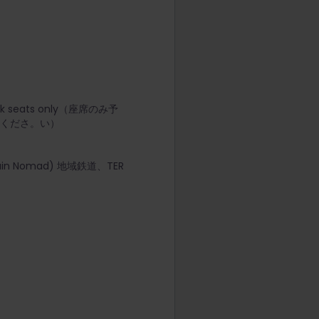
eats only（座席のみ予
てくださ。い）
 Nomad) 地域鉄道、TER