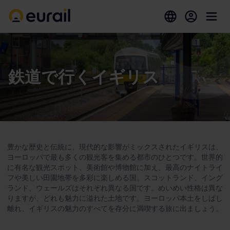
鉄道で行くイギリス
豊かな歴史と伝統に、現代的な影響がミックスされたイギリスは、
ヨーロッパで最も多くの観光客を集める都市のひとつです。世界的
に有名な観光スポット、美術館や博物館に加え、最高のナイトライ
フや美しい田園地帯を多彩に楽しめる国。スコットランド、イング
ランド、ウェールズはそれぞれ異なる国です。めいめい性格は異な
りますが、どれも魅力に溢れた土地です。ヨーロッパ本土をしばし
離れ、イギリスの魅力のすべてを存分に満喫する旅に出ましょう。