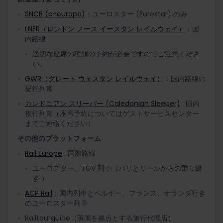
SNCB (b-europe)
：ユーロスター (Eurostar) のみ
LNER（ロンドン ノース イースタン レイルウェイ）
：国
内路線
適切な座席の種類の予約が必要ですのでご注意くださ
い。
GWR（グレート ウェスタン レイルウェイ）
：国内路線の
昼行列車
カレドニアン スリーパー (Caledonian Sleeper)
: 国内
夜行列車（座席予約についてはゲストサービスセンター
までご連絡ください）
その他のプラットフォーム
Rail Europe
: 国際路線
ユーロスター、TGV 列車（パリとリールからの乗り継
ぎ ）
ACP Rail
：国内列車とベルギー、フランス、オランダ行き
のユーロスター列車
Railtourguide（英国を拠点とする旅行代理店）