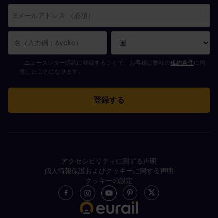
購読登録が完了しました。
Eメールアドレス欄は必須項目です。
Eメールアドレスが正しくありません。
ニュースレターの購読登録中にエラーが発生しました。後ほど、もう一度や
すでにこのニュースレターを購読されています！
ニュースレターを購読するには規約条件に同意してください。
ニュースレター購読に登録することで、お客様は弊社の
規約条件
に同
意したことになります。
アクセシビリティに関する声明
個人情報保護およびクッキーに関する声明
クッキーの設定