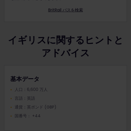
マージーレイル (Merseyrail)
BritRail パスを検索
ナショナル レイル (National Rail)
ノーザン (Northern)
スコットレイル (ScotRail)
イギリスに関するヒントと
サウスウェスタン (Southeastern)
サウザン (Southern)
アドバイス
サウス ウェスタン レイルウェイ (South Western
Railway)
スタンステッド エクスプレス（Stansted Express）
基本データ
テムズリンク (Thameslink)
トランスペナイン エクスプレス (TransPennine
人口：6,600 万人
Express)
言語：英語
トランスポート フォー グレーター マンチェスター
通貨：英ポンド (GBP)
(Transport for Greater Manchester)
国番号： +44
トランスポート フォー ウェールズ（Transport for
Wales）
ウェスト ミッドランズ鉄道 (West Midlands