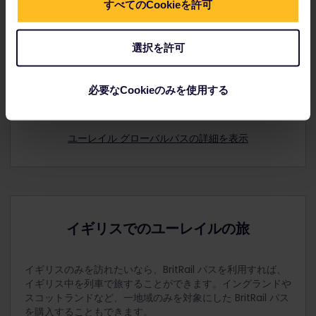
Midlands Railway)
すべてのCookieを許可
エリザベスライン (Elizabeth line)
グローバルパス
ガトウィック エクスプレス (Gatwick Express)
選択を許可
グランド セントラル (Grand Central)
イギリスをはじめ、ユーレイルを利用可能なヨーロッパ 32
カ国を巡る旅にお勧め。
グレイト ノーザン (Great Northern)
必要なCookieのみを使用する
グレート ウェスタン レイルウェイ (Great Western
スタンダード料金は
$233 ～
Railway)（推奨）
ユーレイル グローバルパスの詳細を表示
グレーター アングリア (Greater Anglia)
フル トレインズ (Hull Trains)
アイランドライン（Island Line）
LNER
イギリスでのユーレイルの旅
ロンドン ノースウェスタン レイルウェイ (London
Northwestern Railway)
ロンドン オーバーグラウンド (London
イギリスのみを訪れたいなら、BritRail パスを利用すれば、
Overground)
イギリス中を列車で旅することができます。イングランドや
スコットランドなど、一地域のみを対象にした BritRail パス
ルモ (Lumo)
を購入することもできます。