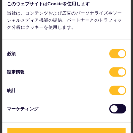
B-Europe ウェブサイト
経由
このウェブサイトはCookieを使用します
ユーロスター予約センター (+44) 01233617575 (英国外
当社は、コンテンツおよび広告のパーソナライズやソー
から) または (+44) 03432186186 (英国内から) に電話
シャルメディア機能の提供、パートナーとのトラフィッ
ユーロスター停車駅で直接購入
ク分析にクッキーを使用します。
注：
通常、イギリスの列車へは自転車の持ち込みが可能です
が、持ち込みの条件は利用する鉄道会社により異なります。
同
必須
意
要予約
の
選
設定情報
ユーロスター (Eurostar)
予約不要
択
カレドニアン スリーパー (Caledonian Sleeper)
アヴァンティ トレインズ ウェストコースト (Avanti
ナイト リヴィエラ（Night Riviera）寝台車
統計
Trains West Coast)
c2c
イギリスで使えるパスを購
マーケティング
チルターン レイルウェイズ (Chiltern Railways)
入
クロスカントリー (Cross Country)（推奨）
イースト ミッドランズ レイルウェイ (East