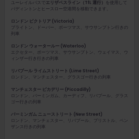
ユーレイルパスで
エリザベスライン（TfL 運行）
を使用して
パディントンとヒースロー空港間を移動できます。
ロンドン ビクトリア (Victoria)
ブライトン、ドーバー、ポーツマス、サウサンプトン
行きの
列車
ロンドン ウォータールー (Waterloo)
エクセター、ポーツマス、サウサンプトン、ウェイマス、ウ
ィンザー行き
行きの列車
リバプール ライムストリート (Lime Street)
ロンドン、マンチェスター、グラスゴー
行きの列車
マンチェスター ピカデリー (Piccadilly)
ロンドン、バーミンガム、カーディフ、リバプール、グラス
ゴー
行きの列車
バーミンガム ニューストリート (New Street)
ロンドン、マンチェスター、リバプール、ブリストル、ペン
ザンス
行きの列車