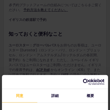
各予約プラットフォームの仕組みについてはこちらをご覧く
ださい。
予約方法を教えてください。
イギリスの鉄道駅で予約
知っておくと便利なこと
ユーロスター：
グローバルパス
をお持ちのお客様は、ユーロ
スター (Eurostar)（ロンドン - パリ、ロンドン - ブリュッ
セル、ロンドン - アムステルダム/ロッテルダムの各区間、
要予約）をご利用になれます。ただし、ユーレイル イギリ
スパスではユーロスターはご利用いただけません。イギリス
での座席予約は、
ACP Rail
からオンライン（€6）で、また
は現地で無料で行えます。予約は
LNER
の場合にのみ無料と
なります。
ユーロスターの予約方法
同意
詳細
概要
弊社の予約サービス経由
Rail Planner アプリ