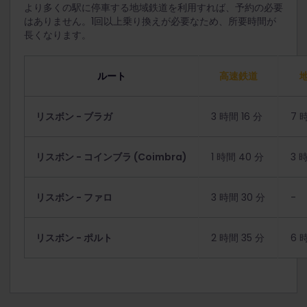
より多くの駅に停車する地域鉄道を利用すれば、予約の必要
はありません。1回以上乗り換えが必要なため、所要時間が
長くなります。
ルート
高速鉄道
リスボン - ブラガ
3 時間 16 分
7 
リスボン - コインブラ (Coimbra)
1 時間 40 分
3 
リスボン - ファロ
3 時間 30 分
-
リスボン - ポルト
2 時間 35 分
6 