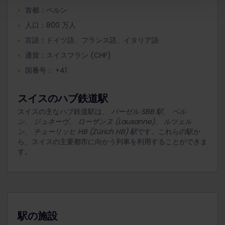
首都：ベルン
人口：800 万人
言語：ドイツ語、フランス語、イタリア語
通貨：スイスフラン (CHF)
国番号： +41
スイスのハブ鉄道駅
スイスの主なハブ鉄道駅は、
バーゼル SBB 駅
、
ベル
ン
、
ジュネーヴ
、
ローザンヌ (Lausanne)
、
ルツェル
ン
、
チューリッヒ HB (Zürich HB) 駅
です。これらの駅か
ら、スイスの主要都市に向かう列車を利用することができま
す。
駅の施設