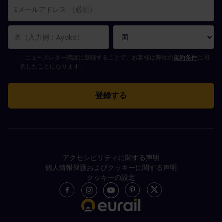
購読登録が完了しました。
Eメールアドレス欄は必須項目です。
Eメールアドレスが正しくありません。
ニュースレターの購読登録中にエラーが発生しました。後ほど、もう一度や
すでにこのニュースレターを購読されています！
ニュースレターを購読するには規約条件に同意してください。
ニュースレター購読に登録することで、お客様は弊社の
規約条件
に同
意したことになります。
アクセシビリティに関する声明
個人情報保護およびクッキーに関する声明
クッキーの設定