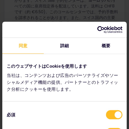
がります。スイス SBB 予約センターは、
ヨーロッパ
のす
べての国に座席指定券を配送しています。送料は CHF8
です（約 €6.50)。このコールセンターでは、予約手数料
を請求されることがあります。また、スイス国内の主要
な鉄道駅で座席指定券を受け取ることも可能です。駅の
チケットオフィスで、注文番号を提示してください。 こ
のコールセンターでは、ヨーロッパの高速列車と夜行列
車の大部分を予約することができます。
同意
詳細
概要
スイスの鉄道駅で予約
各予約プラットフォームの仕組みについてはこちらをご覧く
このウェブサイトはCookieを使用します
ださい。
予約方法を教えてください。
当社は、コンテンツおよび広告のパーソナライズやソー
シャルメディア機能の提供、パートナーとのトラフィッ
ク分析にクッキーを使用します。
同
必須
意
の
スイスで使えるパスを購入