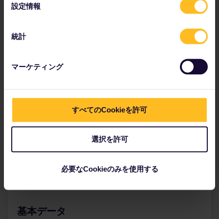
選
設定情報
択
統計
グローバルパス
スイスをはじめ、ヨーロッパの 32 カ国を巡る旅にお勧め。
マーケティング
スタンダード料金は
$233
～
すべてのCookieを許可
予約する
選択を許可
ヒントとアドバイス
必要なCookieのみを使用する
基本データ