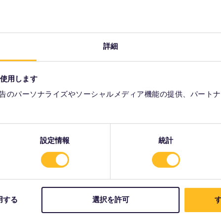
パートナー企業：
詳細
を使用します
告のパーソナライズやソーシャルメディア機能の提供、パートナ
設定情報
統計
に
規約条件
ルとは？
ご予約に関する条件
用する
選択を許可
す
い方
払戻しと交換