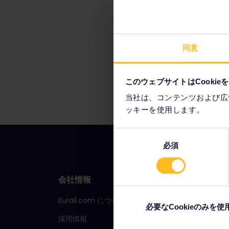
同意
このウェブサイトはCookie
当社は、コンテンツおよび広
ッキーを使用します。
同
必須
意
の
選
会社情報
はじめ
択
Eurail.com について
ユーレイ
必要なCookieのみを使
採用情報
パスの使