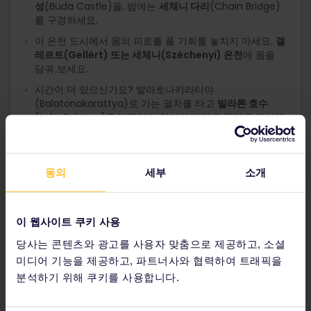
성
(Buda Castle)을, 밤에는
세체니 다리
(Chain Bridge)
를 구경하세요.
이 온천 도시에서 몸의 피로를 풀 기회를 놓치지 마세요.
겔
레르트(Gellért) 또는 세체니(Széchenyi) 온천
에 몸을
담궈 보세요.
시간이 더 있으신가요? 발라토나카라티야
(Balatonakarattya)로 가는 열차를 타고
발라톤 호수
(Lake Balaton)를 방문하여 헝가리의 전원 풍경을 감상해
보세요.
동의
세부
소개
프라하행 직행 주간 열차(6시간 45분 소요)와 야간
열차(8시간 소요)가 운행됩니다.
이 웹사이트 쿠키 사용
6. 체코 프라하
당사는 콘텐츠와 광고를 사용자 맞춤으로 제공하고, 소셜
미디어 기능을 제공하고, 파트너사와 협력하여 트래픽을
분석하기 위해 쿠키를 사용합니다.