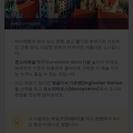
뮌헨의 스카이라인
바이에른의 최대 도시 뮌헨. 밝고 활기찬 분위기와 인상적
인 건축 양식, 다양한 문화가 어우러진 아름다운 도시입니
다.
쿤스타레알 지구
(Kunstareal district)를 놓치지 마세요.
세계적인 수준의 박물관과 갤러리로 가득한 이 예술 지구
는 누구나 즐길 수 있는 곳입니다.
시간 여유가 있다면
앵글리셔 가르텐(Englischer Garten
을 산책을 하고
모노프테로스(Monopteros)
에서 도시의
전망을 한눈에 담아보세요.
그 다음에는 레일젯(Railjet)을 타고 뮌헨에서 4시
간 동안 비엔나로 향합니다.