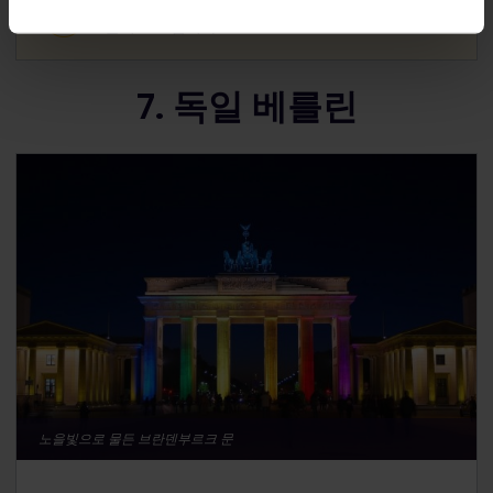
프라하에서 베를린까지 직행 열차를 타고 4시간 30
분이 소요됩니다.
7. 독일 베를린
노을빛으로 물든 브란덴부르크 문