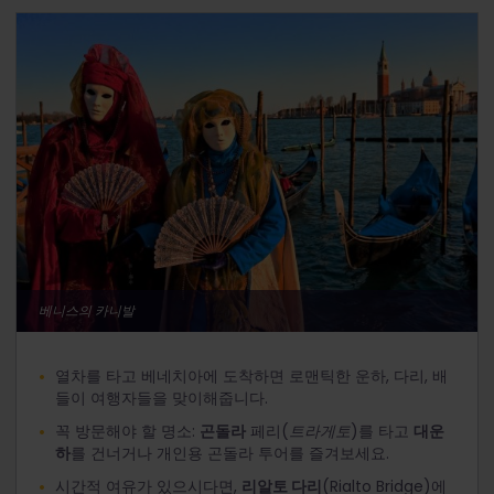
베니스의 카니발
열차를 타고 베네치아에 도착하면 로맨틱한 운하, 다리, 배
들이 여행자들을 맞이해줍니다.
꼭 방문해야 할 명소:
곤돌라
페리(
트라게토
)를 타고
대운
하
를 건너거나 개인용 곤돌라 투어를 즐겨보세요.
시간적 여유가 있으시다면,
리알토 다리
(Rialto Bridge)에