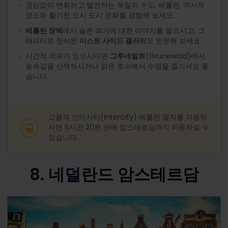
끊임없이 변화하고 발전하는 독일의 수도, 베를린. 역사적
명소와 활기찬 도시 도시 문화를 경험해 보세요.
베를린 장벽
에서 슬픈 과거에 대한 이야기를 들으시고, 그
래피티로 장식된
이스트 사이드 갤러리
도 방문해 보세요.
시간적 여유가 있으시다면
그루네발트
(Grunewald)에서
숲속길을 산책하시거나 맑은 호수에서 수영을 즐기셔도 좋
습니다.
고품격 인터시티(Intercity) 베를린 열차를 이용하
시면 6시간 20분 만에 암스테르담까지 이동하실 수
있습니다.
8. 네덜란드 암스테르담