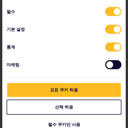
동
필수
의
선
택
기본 설정
통계
프라하의 찰스 브리지(Charles Bridge)
마케팅
중세식 자갈길에서 옥상 레스토랑까지, 프라하의 마법은 여
행자들의 마음을 홀리기에 충분합니다.
정시를 알리는
오를로이
(orloj) 천문 시계를 꼭 방문해 보
세요. 인근에 위치한
구시가 광장
(Old Town Square)을
모든 쿠키 허용
방문하는 것도 좋습니다.
시간적 여유가 있으시다면, 성스러운 조각으로 장식된
카를
교
(Charles Bridge)에서 웅장한 성까지 거닐어 보세요.
선택 허용
필수 쿠키만 사용