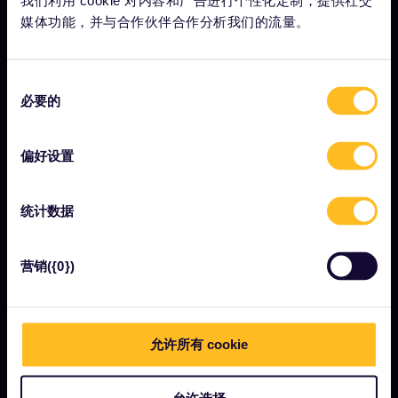
我们利用 cookie 对内容和广告进行个性化定制，提供社交
工作机会
媒体功能，并与合作伙伴合作分析我们的流量。
新闻中心
成为我们的合作伙伴
同
必要的
意
Interrail影响报告
选
择
偏好设置
让我们开始吧
统计数据
什么是Eurail欧铁？
如何使用您的通票
营销({0})
杂志
社区
允许所有 cookie
可持续旅游
支持
允许选择