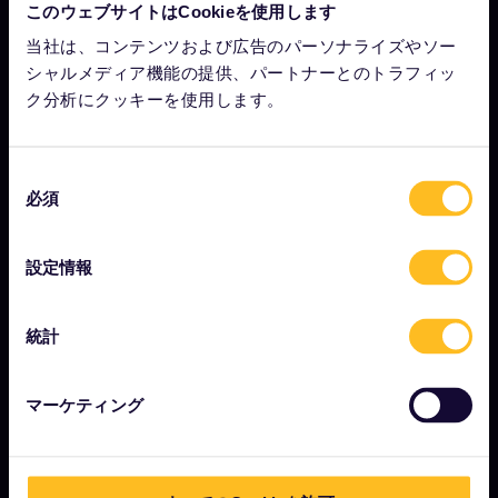
会社情報
このウェブサイトはCookieを使用します
当社は、コンテンツおよび広告のパーソナライズやソー
Eurail.com について
シャルメディア機能の提供、パートナーとのトラフィッ
採用情報
ク分析にクッキーを使用します。
プレスルーム
パートナーになりませんか？
同
必須
意
Interrail影響報告書
の
選
設定情報
択
はじめに
統計
ユーレイルとは？
パスの使い方
マーケティング
マガジン
コミュニティ