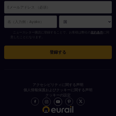
購読登録が完了しました。
Eメールアドレス欄は必須項目です。
Eメールアドレスが正しくありません。
ニュースレターの購読登録中にエラーが発生しました。後ほど、もう一度や
すでにこのニュースレターを購読されています！
ニュースレターを購読するには規約条件に同意してください。
ニュースレター購読に登録することで、お客様は弊社の
規約条件
に同
意したことになります。
アクセシビリティに関する声明
個人情報保護およびクッキーに関する声明
クッキーの設定