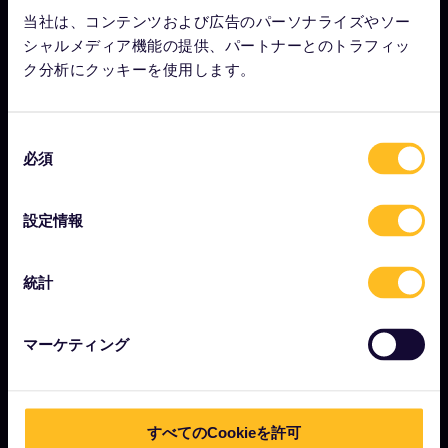
Eurail.com について
当社は、コンテンツおよび広告のパーソナライズやソー
採用情報
シャルメディア機能の提供、パートナーとのトラフィッ
ク分析にクッキーを使用します。
プレスルーム
パートナーになりませんか？
同
Interrail影響報告書
必須
意
の
選
設定情報
択
はじめに
ユーレイルとは？
統計
パスの使い方
マーケティング
マガジン
コミュニティ
サステナビリティを意識した観光
すべてのCookieを許可