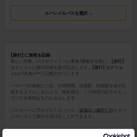
ユーレイルパスを選択 →
[旅行] に旅程を記録
新しい列車、バスやフェリーに乗車/乗船する前に、
[旅行]
セクションに旅の詳細を必ず記入します。
[旅行] セクショ
ン
は
パスカバー
に記載されています。
一つ一つの旅程につき、出発時間、出発駅、到着駅を必ず記
録するようにしましょう。検札係は、この内容の記入をもっ
てパスを有効なものとみなします。
パスカバーに空きがなくなったら、
追加の［旅行］行
をダウ
ンロードして旅行を続けることができます。