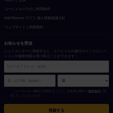
ユーレイルパスのご利用条件
Rail Planner アプリ 個人情報保護方針
ウェブサイトご利用規約
お知らせを受信
ニュースレターに登録すると、ユーレイルの旅行のインスピレー
ションや最新情報を受け取ることができます！
購読登録が完了しました。
Eメールアドレス欄は必須項目です。
Eメールアドレスが正しくありません。
ニュースレターの購読登録中にエラーが発生しました。後ほど、もう一度や
すでにこのニュースレターを購読されています！
ニュースレターを購読するには規約条件に同意してください。
ニュースレター購読に登録することで、お客様は弊社の
規約条件
に同
意したことになります。