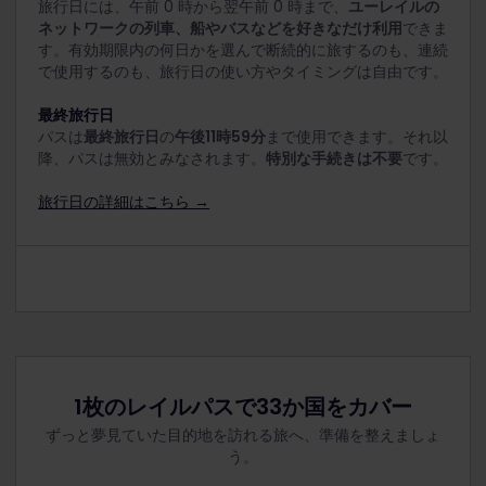
旅行日には、午前 0 時から翌午前 0 時まで、
ユーレイルの
ネットワークの列車、船やバスなどを好きなだけ利用
できま
す。有効期限内の何日かを選んで断続的に旅するのも、連続
で使用するのも、旅行日の使い方やタイミングは自由です。
最終旅行日
パスは
最終旅行日
の
午後11時59分
まで使用できます。それ以
降、パスは無効とみなされます。
特別な手続きは不要
です。
旅行日の詳細はこちら →
1枚のレイルパスで33か国をカバー
ずっと夢見ていた目的地を訪れる旅へ、準備を整えましょ
う。