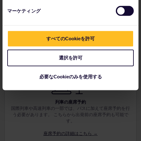
さまざまな特典と割引を活用
ヨーロッパ中の100以上のパートナーと一緒に、人気アトラ
マーケティング
クションからフェリーの旅、ホステル滞在まで、割引を活用
して賢く旅費を節約。
追加特典の詳細はこちら →
すべてのCookieを許可
選択を許可
必要なCookieのみを使用する
列車の座席予約
国際列車や高速列車の一部では、パスに加えて座席予約を行
う必要があります。
こちらから出発前の座席予約も可能で
す。
座席予約の詳細はこちら →