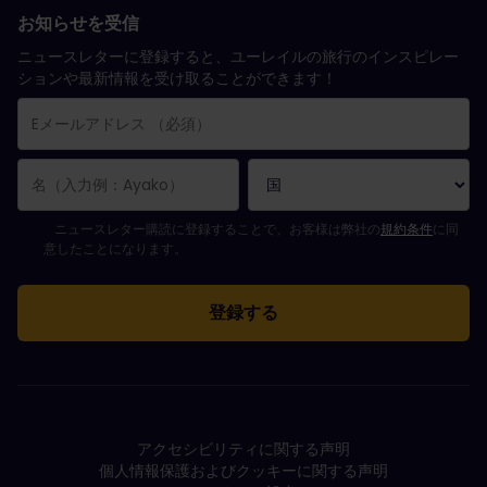
お知らせを受信
ニュースレターに登録すると、ユーレイルの旅行のインスピレー
ションや最新情報を受け取ることができます！
購読登録が完了しました。
Eメールアドレス欄は必須項目です。
Eメールアドレスが正しくありません。
ニュースレターの購読登録中にエラーが発生しました。後ほど、もう一度や
すでにこのニュースレターを購読されています！
ニュースレターを購読するには規約条件に同意してください。
ニュースレター購読に登録することで、お客様は弊社の
規約条件
に同
意したことになります。
アクセシビリティに関する声明
個人情報保護およびクッキーに関する声明