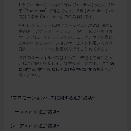
1 等 (1st class) パスは 1 等車 (1st class) および 2等
車 (2nd class) で有効ですが、2等 (2nd class) パ
スは 2等車 (2nd class) でのみ有効です。
発行日から 11 カ月以内にユーレイルパスの利用開始
手続き（アクティベーション）を行う必要がありま
す。これは、オンラインでのチェックアウトの際に
無料のアクティベーションサービスを利用シて行う
ほか、ヨーロッパの鉄道駅で行うこともできます。
通常のユーレイルパスはすべて、未使用で返品され
た場合に限り払戻しまたは交換が可能です。
ご予約
に関する規約
と
払戻しおよび交換に関する規定
をご
覧ください。
*プロモーションパスに関する追加諸条件
プロモーションの条件により、プロモーションで購
ユース向けの追加諸条件
入されたユーレイルパスは払戻しおよび交換の対象
外となる場合があります。購入されたプロモーショ
割引料金のユースパスを利用する方は、旅行開始日
シニア向けの追加諸条件
ンパスの払戻しや交換が可能かどうかはお支払いの
に選択した日時点で 12 歳から 27 歳まででなければ