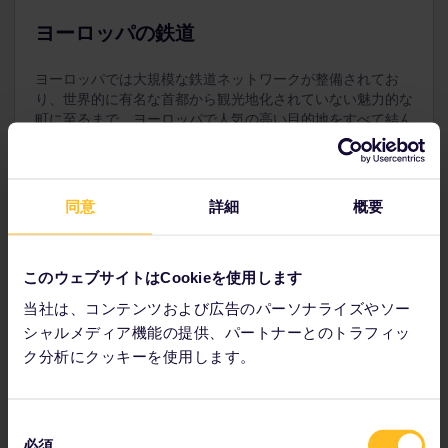
スを別に購入する必要があります。
ヨーロッパの鉄道
12歳未満の子供は同伴する大人と同じクラスで旅行で
きます。
ヨーロッパでは大規模な鉄道ネットワークが整備されてお
お支払いの前に、大人用パス、ユースパス、または
り、世界的に有名な首都から観光地化されていない魅力的な
シニアパスのご注文に忘れずに小児用パスを追加し
町に至るまで、ヨーロッパで人気の高い目的地をすべて結ん
てください。購入後のご注文への追加はできませ
でいます。計画に合った種類の鉄道を選び、ご希望の場所へ
ん。
日中または夜間に移動することができます。
12～27 歳の旅行者の方はユースパスをご利用いただ
ヨーロッパの鉄道に関する情報
けます。
同意
詳細
概要
このウェブサイトはCookieを使用します
当社は、コンテンツおよび広告のパーソナライズやソー
旅行の計画
シャルメディア機能の提供、パートナーとのトラフィッ
ク分析にクッキーを使用します。
ユーレイルでの旅行の計画を今すぐ始めましょう。
時刻表で旅の詳細を確認
同
ヨーロッパの鉄道ネットワークのマップを表示
必須