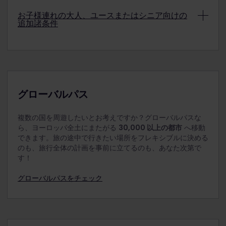
確認にてご確認ください。
詳細
なりません。
割引料金のシニアパスを利用する方は、旅行開始日
お子様連れの大人、ユースまたはシニア向けの
追加諸条件
に選択した日時点で 60 歳以上でなければなりませ
注：小児用パスはユースパスと組み合わせて使用で
ん。
きますが、ご旅行時にユースの方が18歳以上である必
要があります（ユース1人につき小児用パス最大2
4 歳未満のお子様は無料で旅行できますので、ユー
注：小児用パスはシニアパスと組み合わせて使用で
枚）。
レイルパスは不要です。混雑している場合は、4 歳
きます（シニア1名につき小児用パス最大2枚）。
未満のお子様を大人の方のひざに乗せて座るよう求
められることがあります。
4 歳から 11 歳までのお子様は、小児用パスを利用し
グローバルパス
て無料で旅行できます。お子様には、大人用パス、
ユースパス、またはシニアパスを使用している方少
複数の国を周遊したいとお考えですか？グローバルパスな
なくとも 1 人が常に同伴する必要があります。同伴の
ら、ヨーロッパ全土にまたがる
30,000 以上の都市
へ移動
方が家族である必要はなく、18 歳以上の方であれ
できます。旅の途中で行きたい場所をフレキシブルに決める
ば、どなたでも構いません。
のも、旅行全体の計画を事前に立てるのも、あなた次第で
小児は旅行開始日に選択した日に 11 歳以下である必
す！
要があります。
グローバルパスをチェック
大人 1 名、18 歳以上のユース 1 名、またはシニア 1 名
につき、2 名までのお子様を同伴できます。たとえ
ば、大人 2 人で旅行する場合、子供は 4 人まで同伴
することができます。大人 1 人で同伴する子供が 2
人を超える場合、追加する子供の人数分のユースパ