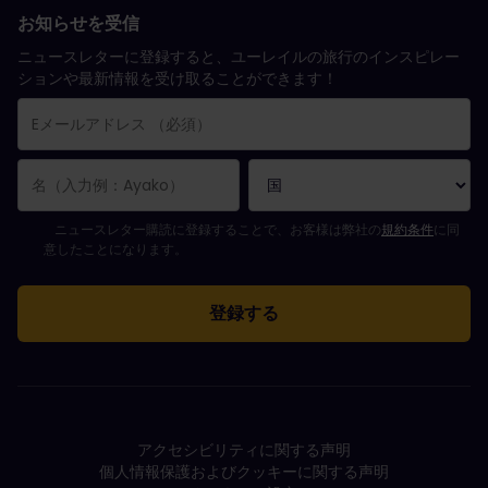
お知らせを受信
ニュースレターに登録すると、ユーレイルの旅行のインスピレー
ションや最新情報を受け取ることができます！
購読登録が完了しました。
Eメールアドレス欄は必須項目です。
Eメールアドレスが正しくありません。
ニュースレターの購読登録中にエラーが発生しました。後ほど、もう一度や
すでにこのニュースレターを購読されています！
ニュースレターを購読するには規約条件に同意してください。
ニュースレター購読に登録することで、お客様は弊社の
規約条件
に同
意したことになります。
アクセシビリティに関する声明
個人情報保護およびクッキーに関する声明