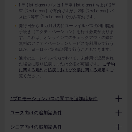
1 等 (1st class) パスは 1 等車 (1st class) および 2等
車 (2nd class) で有効ですが、2等 (2nd class) パ
スは 2等車 (2nd class) でのみ有効です。
発行日から 11 カ月以内にユーレイルパスの利用開始
手続き（アクティベーション）を行う必要がありま
す。これは、オンラインでのチェックアウトの際に
無料のアクティベーションサービスを利用シて行う
ほか、ヨーロッパの鉄道駅で行うこともできます。
通常のユーレイルパスはすべて、未使用で返品され
た場合に限り払戻しまたは交換が可能です。
ご予約
に関する規約
と
払戻しおよび交換に関する規定
をご
覧ください。
*プロモーションパスに関する追加諸条件
プロモーションの条件により、プロモーションで購
ユース向けの追加諸条件
入されたユーレイルパスは払戻しおよび交換の対象
外となる場合があります。購入されたプロモーショ
割引料金のユースパスを利用する方は、旅行開始日
シニア向けの追加諸条件
ンパスの払戻しや交換が可能かどうかはお支払いの
に選択した日時点で 12 歳から 27 歳まででなければ