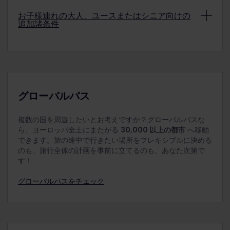
確認にてご確認ください。
詳細
なりません。
割引料金のシニアパスを利用する方は、旅行開始日
お子様連れの大人、ユースまたはシニア向けの
追加諸条件
に選択した日時点で 60 歳以上でなければなりませ
注：小児用パスはユースパスと組み合わせて使用で
ん。
きますが、ご旅行時にユースの方が18歳以上である必
要があります（ユース1人につき小児用パス最大2
4 歳未満のお子様は無料で旅行できますので、ユー
注：小児用パスはシニアパスと組み合わせて使用で
枚）。
レイルパスは不要です。混雑している場合は、4 歳
きます（シニア1名につき小児用パス最大2枚）。
未満のお子様を大人の方のひざに乗せて座るよう求
められることがあります。
4 歳から 11 歳までのお子様は、小児用パスを利用し
グローバルパス
て無料で旅行できます。お子様には、大人用パス、
ユースパス、またはシニアパスを使用している方少
複数の国を周遊したいとお考えですか？グローバルパスな
なくとも 1 人が常に同伴する必要があります。同伴の
ら、ヨーロッパ全土にまたがる
30,000 以上の都市
へ移動
方が家族である必要はなく、18 歳以上の方であれ
できます。旅の途中で行きたい場所をフレキシブルに決める
ば、どなたでも構いません。
のも、旅行全体の計画を事前に立てるのも、あなた次第で
小児は旅行開始日に選択した日に 11 歳以下である必
す！
要があります。
グローバルパスをチェック
大人 1 名、18 歳以上のユース 1 名、またはシニア 1 名
につき、2 名までのお子様を同伴できます。たとえ
ば、大人 2 人で旅行する場合、子供は 4 人まで同伴
することができます。大人 1 人で同伴する子供が 2
人を超える場合、追加する子供の人数分のユースパ