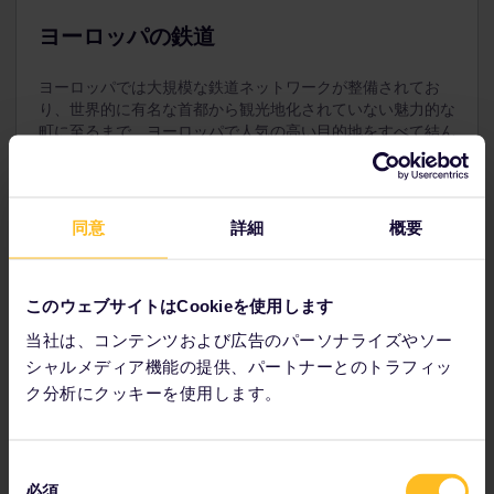
スを別に購入する必要があります。
ヨーロッパの鉄道
12歳未満の子供は同伴する大人と同じクラスで旅行で
きます。
ヨーロッパでは大規模な鉄道ネットワークが整備されてお
お支払いの前に、大人用パス、ユースパス、または
り、世界的に有名な首都から観光地化されていない魅力的な
シニアパスのご注文に忘れずに小児用パスを追加し
町に至るまで、ヨーロッパで人気の高い目的地をすべて結ん
てください。購入後のご注文への追加はできませ
でいます。計画に合った種類の鉄道を選び、ご希望の場所へ
ん。
日中または夜間に移動することができます。
12～27 歳の旅行者の方はユースパスをご利用いただ
ヨーロッパの鉄道に関する情報
けます。
同意
詳細
概要
このウェブサイトはCookieを使用します
当社は、コンテンツおよび広告のパーソナライズやソー
旅行の計画
シャルメディア機能の提供、パートナーとのトラフィッ
ク分析にクッキーを使用します。
ユーレイルでの旅行の計画を今すぐ始めましょう。
時刻表で旅の詳細を確認
同
ヨーロッパの鉄道ネットワークのマップを表示
必須