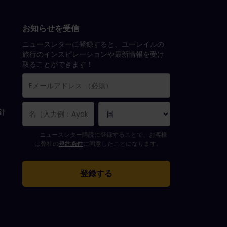
お知らせを受信
ニュースレターに登録すると、ユーレイルの
旅行のインスピレーションや最新情報を受け
取ることができます！
方針
購読登録が完了しました。
Eメールアドレス欄は必須項目です。
Eメールアドレスが正しくありません。
ニュースレターの購読登録中にエラーが発生しました。後ほど、もう一
すでにこのニュースレターを購読されています！
ニュースレターを購読するには規約条件に同意してください。
ニュースレター購読に登録することで、お客様
は弊社の
規約条件
に同意したことになります。