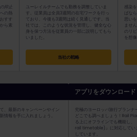
の抑止
ユーレイルチームでも勤務を調整していま
感染
への熱
す。従業員は全員3週間の在宅ワークを行っ
ばな
おすす
ており、今後も3週間は続く見通しです。当
思い
から素
社では、このような状況を管理し、健全な心
ません
身を保つ方法を従業員の一部に説明してもら
のリ
いました。
を想
当社の戦略
アプリをダウンロード
て、最新のキャンペーンやイン
究極のヨーロッパ旅行プランナ
新情報を手に入れましょう。
どこでも調べましょう！Rail P
る上にオフラインでも機能し、『ヨ
rail timetable)』に対応して
しています。