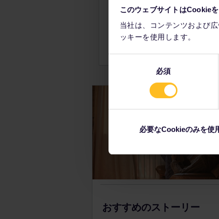
おすすめです。こうした場所を
このウェブサイトはCookie
当社は、コンテンツおよび広
ッキーを使用します。
同
必須
意
の
選
択
必要なCookieのみを使
おすすめのストーリー