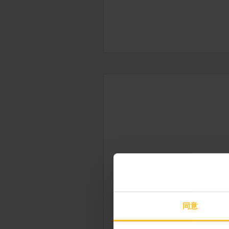
ユーレイルメンバーか
同意
ときには、何もかも忘れて一時