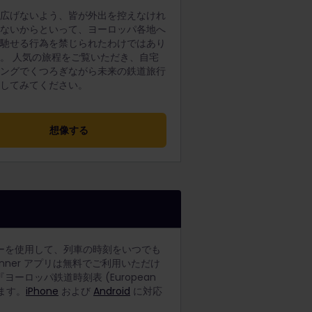
を広げないよう、皆が外出を控えなけれ
らないからといって、ヨーロッパ各地へ
を馳せる行為を禁じられたわけではあり
。 人気の旅程をご覧いただき、自宅
ビングでくつろぎながら未来の鉄道旅行
像してみてください。
想像する
ーを使用して、列車の時刻をいつでも
lanner アプリは無料でご利用いただけ
ーロッパ鉄道時刻表 (European
います。
iPhone
および
Android
に対応