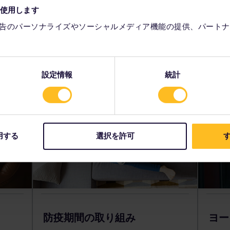
訪れる機会も以前より多くなった気がします。リラックスして、心を空
を使用します
告のパーソナライズやソーシャルメディア機能の提供、パートナ
地元の宝物
設定情報
統計
用する
選択を許可
す
防疫期間の取り組み
ヨー