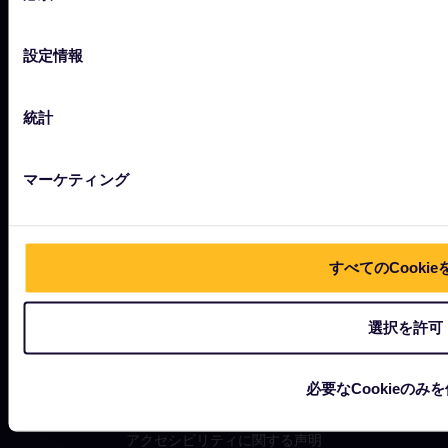
の
選
お知らせを受信
設定情報
択
ニュースレターに登録すると、ユーレイルの旅行のインスピレー
ションや最新情報を受け取ることができます！
統計
マーケティング
購読登録が完了しました。
Eメールアドレス欄は必須項目です。
Eメールアドレスが正しくありません。
ニュースレターの購読登録中にエラーが発生しました。後ほど、もう一度や
すでにこのニュースレターを購読されています！
ニュースレターを購読するには規約条件に同意してください。
ニュースレター購読に登録することで、お客様は弊社の
規約条件
に同
意したことになります。
すべてのCookie
選択を許可
必要なCookieのみ
アクセシビリティに関する声明