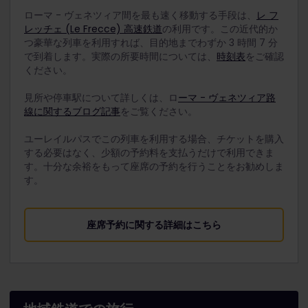
ローマ - ヴェネツィア間を最も速く移動する手段は、
レ フ
レッチェ (Le Frecce) 高速鉄道
の利用です。この近代的か
つ豪華な列車を利用すれば、目的地までわずか 3 時間 7 分
で到着します。実際の所要時間については、
時刻表
をご確認
ください。
見所や停車駅について詳しくは、ロ
ーマ - ヴェネツィア路
線に関するブログ記事
をご覧ください。
ユーレイルパスでこの列車を利用する場合、チケットを購入
する必要はなく、少額の予約料を支払うだけで利用できま
す。十分な余裕をもって座席の予約を行うことをお勧めしま
す。
座席予約に関する詳細はこちら