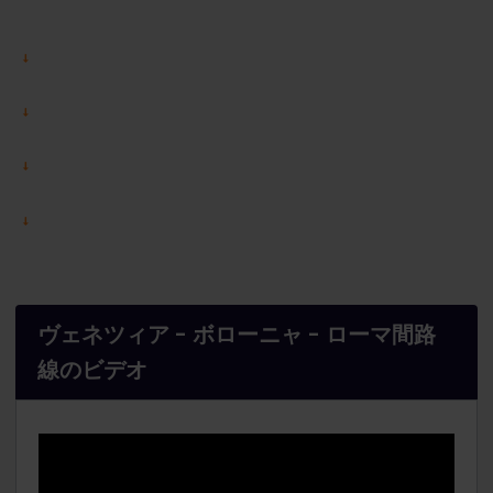
ヴェネツィア - ボローニャ - ローマ間路
線のビデオ