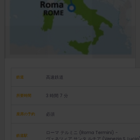
高速鉄道
鉄道
3 時間 7 分
所要時間
必須
座席の予約
ローマ テルミニ (Roma Termini) -
鉄道駅
ヴェネツィア サンタ ルチア (Venezia S. Lucia