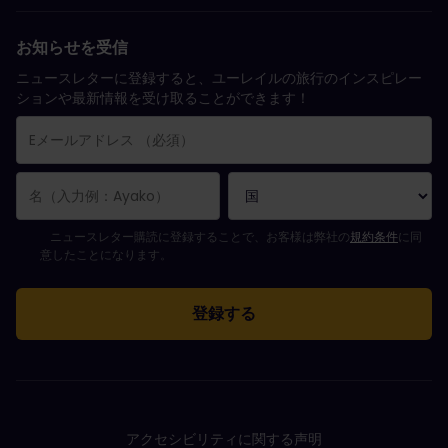
お知らせを受信
ニュースレターに登録すると、ユーレイルの旅行のインスピレー
ションや最新情報を受け取ることができます！
購読登録が完了しました。
Eメールアドレス欄は必須項目です。
Eメールアドレスが正しくありません。
ニュースレターの購読登録中にエラーが発生しました。後ほど、もう一度や
すでにこのニュースレターを購読されています！
ニュースレターを購読するには規約条件に同意してください。
ニュースレター購読に登録することで、お客様は弊社の
規約条件
に同
意したことになります。
アクセシビリティに関する声明