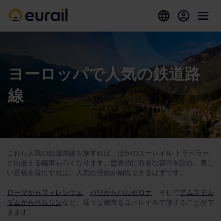
ヨーロッパで人気の鉄道路
線
これら人気の鉄道路線を旅すれば、ほかのユーレイル トラベラー
と出会える確率も高くなります。世界的に有名な都市を訪れ、美し
い景色を目にすれば、人気の理由が納得できるはずです。
ローマからフィレンツェ
、
パリからバルセロナ
、そして
アムステル
ダムからベルリン
など、様々な都市をユーレイルで旅することがで
きます。