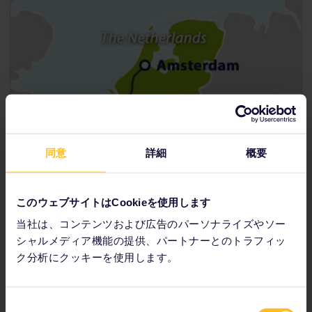
同意
詳細
概要
このウェブサイトはCookieを使用します
当社は、コンテンツおよび広告のパーソナライズやソー
シャルメディア機能の提供、パートナーとのトラフィッ
首都であるアムステルダムとブリュッセルは意外と近い場所
ク分析にクッキーを使用します。
にあり、早ければ鉄道で 2 時間ほどで到着します。アムス
テルダムの美しい運河から、ヨーロッパの政治の中心である
ブリュッセルまで旅する最適な方法をご紹介します。
同