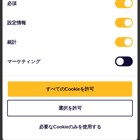
アムステルダム - ブリュッセル間の鉄道路線
必須
意
の
選
設定情報
択
ウィーン - ブダペスト間の鉄道路線
統計
マーケティング
すべてのCookieを許可
選択を許可
必要なCookieのみを使用する