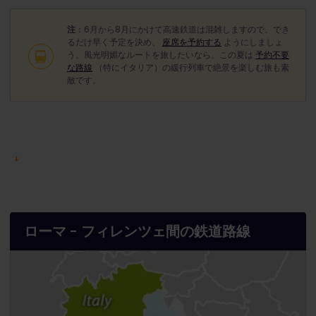
注
：6月から8月にかけて高速鉄道は混雑しますので、でき
るだけ早く予定を決め、
座席を予約する
ようにしましょ
う。風光明媚なルートを旅したいなら、この夏は
予約不要
な路線
（特にイタリア）の緩行列車で絶景を楽しむ旅も素
敵です。
ローマ - フィレンツェ間の鉄道路線