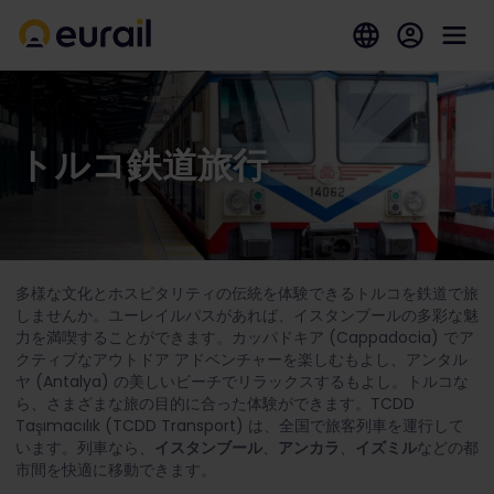
トルコ鉄道旅行
多様な文化とホスピタリティの伝統を体験できるトルコを鉄道で旅
しませんか。ユーレイルパスがあれば、イスタンブールの多彩な魅
力を満喫することができます。カッパドキア (Cappadocia) でア
クティブなアウトドア アドベンチャーを楽しむもよし、アンタル
ヤ (Antalya) の美しいビーチでリラックスするもよし。トルコな
ら、さまざまな旅の目的に合った体験ができます。TCDD
Taşımacılık (TCDD Transport) は、全国で旅客列車を運行して
います。列車なら、
イスタンブール
、
アンカラ
、
イズミル
などの都
市間を快適に移動できます。