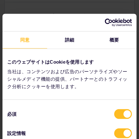
グローバルパス
トルコをはじめ、ユーレイルを利用可能なヨーロッパ 32 カ
国を巡る旅にお勧め。
同意
詳細
概要
スタンダード料金は
$
233
～
このウェブサイトはCookieを使用します
予約する
当社は、コンテンツおよび広告のパーソナライズやソー
シャルメディア機能の提供、パートナーとのトラフィッ
ク分析にクッキーを使用します。
トルコに関するヒントとア
同
必須
意
ドバイス
の
選
設定情報
択