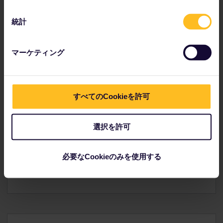
トルコの主要な鉄道駅
統計
イスタンブールは、ユーレイルの旅行者にとってトルコの主
要な拠点です。
マーケティング
イスタンブールはヨーロッパへの玄関口ですが
、進行中
の建設工事により、街のアクセスが低下しています。
アンカラ、コンヤ、スィヴァス行きの高速鉄道は、
イス
タンブール ハルカリ駅、ソウトリュチェシュメ
すべてのCookieを許可
(Söğütlüçeşme) 駅、ペンディク (Pendik) 駅
から出発
します。
西側にある歴史的な
シルケジ (Sirkeci) 駅
に通勤電車のみ
選択を許可
停車しますが、国内線と国際線のチケット売り場があり
ます。
必要なCookieのみを使用する
歴史的な
ハイダルパシャ (Haydarpasa) 駅
は閉鎖されて
いますが、それでも訪れる価値があります！