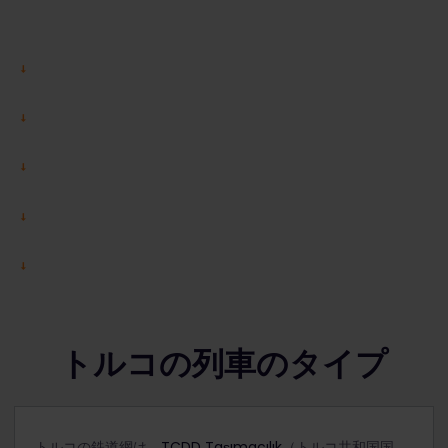
トルコの列車のタイプ
トルコの鉄道網は、
TCDD Taşımacılık
（トルコ共和国国