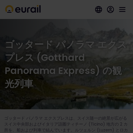
ゴッタード パノラマ エクス
プレス (Gotthard
Panorama Express) の観
光列車
ゴッタード パノラマ エクスプレスは、スイス随一の絶景が広がる
スイス中央部およびイタリア語圏ティチーノ (Ticino) 地方の 2 カ
所を、船および列車で結んでいます。ルツェルン (Luzern) とロカ