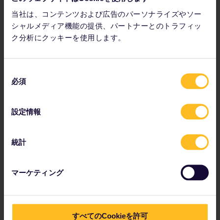
当社は、コンテンツおよび広告のパーソナライズやソー
シャルメディア機能の提供、パートナーとのトラフィッ
ク分析にクッキーを使用します。
関連ページ
同
鉄道で行くスイス
必須
意
人気の目的地
の
選
設定情報
択
鉄道で行くスイス
統計
ベルニナ エクスプレス観光列車
マーケティング
ヨーロッパの観光列車
すべてのCookieを許可