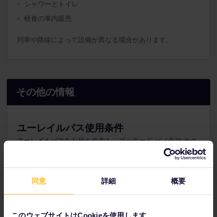
シャワーとトイレ
軽食の車内販売
列車や路線によって設備が異なる場合があります。
その他の情報
ユーレイルパス使用条件
ユーレイルパス
をお持ちの方も、ゴッタード パノラマ エク
スプレスを利用する際はサーチャージを支払う必要がありま
す。予約料金は、2 等（2
nd class）が 23 CHF （21 ユー
ロ）、1 等（1
st class）が 34 CHF （31 ユーロ）です。ルツ
ェルン湖を航行する船の料金が50% 引きとなります。
同意
詳細
概要
ゴッタード パノラマ エクスプレスのご予約は、
SBB のウェ
ブサイト
をご利用ください。
このウェブサイトはCookieを使用します