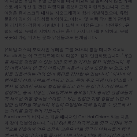
이 여정은 유럽의 유명 관광지를 떠나 비교적 잘 알려지지 않은 유네
스코 세계유산 및 관련 여행지를 홍보하고자 마련되었습니다. 모든
여정은 유네스코와 내셔널 지오그래픽이 함께 개발하였으며, 유럽
문화의 깊이와 다양성을 반영하고, 여행사 및 여행 작가들의 광범위
한 리서치와 검증에 기반합니다. 또한 이 여정은 고대, 낭만주의, 유
럽의 왕실, 유럽의 지하세계라는 총 네 가지 테마를 반영하고, 유럽
곳곳의 가장 뛰어난 문화 유산들과도 연계됩니다.
유레일 패스의 모회사인 유레일 그룹 G.I.E.의 총괄 매니저 Carlo
Boselli 씨는 이 프로젝트에 대해 다음가 같이 언급하였습니다. "
유럽
을 제대로 경험할 수 있는 방법 중에 한 가지는 열차 여행입니다. 유
명 여행지부터 먼 곳의 아름다운 마을까지 쉽게 도달할 수 있고, 방
향을 잃을까하는 걱정 없이 풍경을 감상할 수 있습니다
." "
아시아 여
행객들의 선호가 빠르게 바뀌고 있고, 특히 주요 관광지와 명소를 피
해서 덜 알려진 곳으로 발길을 돌리고 있는 중입니다. 가장 빠르게
성장하는 중국 시장은 유레일에게도 중요합니다. 중국인 관광객들에
게 새로운 여행 방식을 소개할 수 있는 진정한 여행 경험을 위한 다
양한 선택지를 제공하여 유럽의 다양성에 대해 알아볼 수 있도록 하
는 기회를 갖게 되어 기쁩니다
."
Eurail.com의 비지니스 개발 매니저인 Cat Hai Chiem 씨는 다음
과 같이 덧붙였습니다.
"
지난 6년 동안 적극적으로 중국 시장에 적극
적으로 진출하여 얻은 소중한 교훈은 바로 중국인 여행자들의 행태
에 관한 것입니다. 예를 들자면, 다른 시장에 비해 중국 시장의 소비