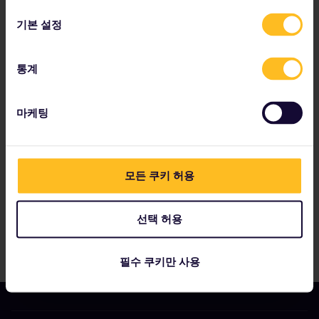
선
를, 북유럽에서는 덴마크를 가장 많이 방문하였습니다.
택
유레일 패스는 최대 11개월 전에 예약할 수 있으며 최대 유럽 28개국
기본 설정
에서 사용이 가능합니다. 자세하 정보는 유레일 웹사이트
(
www.eurail.com/cn
) 또는 공식 유레일 스토어
(
https://eurail.fliggy.hk/
)에서 확인하세요.
통계
파트너사는 다음을 포함합니다.
마케팅
모든 쿠키 허용
선택 허용
필수 쿠키만 사용