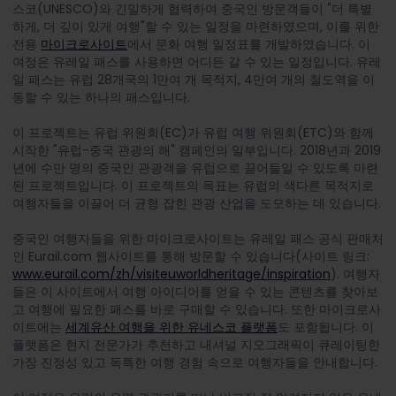
스코(UNESCO)와 긴밀하게 협력하여 중국인 방문객들이 "더 특별
하게, 더 깊이 있게 여행"할 수 있는 일정을 마련하였으며, 이를 위한
전용
마이크로사이트
에서 문화 여행 일정표를 개발하였습니다. 이
여정은 유레일 패스를 사용하면 어디든 갈 수 있는 일정입니다. 유레
일 패스는 유럽 28개국의 1만여 개 목적지, 4만여 개의 철도역을 이
동할 수 있는 하나의 패스입니다.
이 프로젝트는 유럽 위원회(EC)가 유럽 여행 위원회(ETC)와 함께
시작한 "유럽-중국 관광의 해" 캠페인의 일부입니다. 2018년과 2019
년에 수만 명의 중국인 관광객을 유럽으로 끌어들일 수 있도록 마련
된 프로젝트입니다. 이 프로젝트의 목표는 유럽의 색다른 목적지로
여행자들을 이끌어 더 균형 잡힌 관광 산업을 도모하는 데 있습니다.
중국인 여행자들을 위한 마이크로사이트는 유레일 패스 공식 판매처
인 Eurail.com 웹사이트를 통해 방문할 수 있습니다(사이트 링크:
www.eurail.com/zh/visiteuworldheritage/inspiration
). 여행자
들은 이 사이트에서 여행 아이디어를 얻을 수 있는 콘텐츠를 찾아보
고 여행에 필요한 패스를 바로 구매할 수 있습니다. 또한 마이크로사
이트에는
세계유산 여행을 위한 유네스코 플랫폼
도 포함됩니다. 이
플랫폼은 현지 전문가가 추천하고 내셔널 지오그래픽이 큐레이팅한
가장 진정성 있고 독특한 여행 경험 속으로 여행자들을 안내합니다.