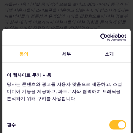
자들은 더욱 디지털 중심적인 모습을 보이고, 80% 이상의 중국인 인
터넷 사용자들이 스마트폰을 이용하고 있습니다. 이 컨소시엄에서는
파트너사들의 전문성과 유레일의 지식을 결합함으로써 여행 정보부
터 실제 예약에 이르기까지 여행자들의 여행 경험을 풍성하게 만들
수 있는 모바일 친화적인 솔루션을 개발하였습니다.
"
내셔널 지오그래픽의 디지털 개발 및 여행, 지도 부문 이사인 Frank
Biasi 씨는 이렇게 말합니다. "
내셔널 지오그래픽은 중국인 여행자들
이 방문하는 지역의 문화와 역사에 깊은 조예를 가질 수 있도록 지원
동의
세부
소개
합니다. 내셔널 지오그래픽의 온라인 계정 팔로워들은 호기심을 가
지고 세상을 새롭고 놀라운 방식으로 탐험하기 위해 한 걸음 더 나아
가기를 원합니다. 저희 중국 소셜 플랫폼을 사용하여 호기심 많고 모
이 웹사이트 쿠키 사용
험을 즐기는 중국인 관광객들에게 새로운 방식의 열차 여행을 소개
하게 되어 너무나 기대가 됩니다. 이 새로운 여정은 중국인 관광객들
당사는 콘텐츠와 광고를 사용자 맞춤으로 제공하고, 소셜
이 유럽의 뛰어난 열차 네트워크를 통해 유럽의 놀라운 문화 유산을
미디어 기능을 제공하고, 파트너사와 협력하여 트래픽을
발견하고 경험할 수 있도록 도와드립니다
."
분석하기 위해 쿠키를 사용합니다.
2017년, 30만 명 이상의 유레일 패스 소지자들이 유럽을 여행하였습
니다. 아시아는 전 세계에서 유레일 매출이 두 번째로 높은 지역으로
서 글로벌 시장 점유율 중 36%를 차지합니다. 유레일 패스를 소지한
동
중국인 여행자들의 경우, 남부 및 지중해 지역 유럽에서는 이탈리아
필수
의
가 가장 매력적인 여행지로 손꼽히며, 중부 및 서부 유럽에서는 체코