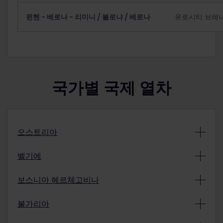
뮌헨 - 베로나 - 리미니 / 볼로냐 / 베로나
유로시티 브레너(Eu
국가별 국제 열차
오스트리아
레일젯(Railjet, RJX)
벨기에
뮌헨, 부다페스트, 취리히, 브라티슬라바, 프랑크푸르트,
프라하행
이체에(ICE)
보스니아 헤르체고비나
아헨, 쾰른, 프랑크푸르트행
2등석: €3
크로아티아 플로체(Ploče)행 열차는 좌석 예약이 지원되
2등석: €5.50
1등석: €3
불가리아
지 않습니다. 열차에 탑승하여 원하는 좌석에 앉으시면
1등석: €6.90
비즈니스 클래스 업그레이드: €15 (1등석 패스만 해당)
됩니다.
(소피아 -) 루세 - 부쿠레슈티행 국제 열차