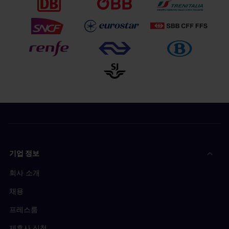
코시체 – 포프라트-타트라 – 질리나 – 오스트라바 – 프
2등석
: €17
프랑스 열차
라하 운행
정보 더 알아보기
스페인 열차
정보 더 알아보기
1등석
: €17
여기에서 자세한
브라티슬라바 – 브레클라프 – 브르노 – 프라하 운행
예약 방법
을 확인할 수 있습니다.
여기에서 자세한
예약 방법
을 확인할 수 있습니다.
인터시티(IC) 열차
예약 필수
슈투트가르트 - 취리히 구간 운행
2등석 패스(저가): €1.30
2등석: €5.50
2등석 패스(스탠다드): €2
유로시티(EC)
1등석: €6.90
2등석 패스(릴렉스): €2.80
인스브루크, 그라츠행
예약을 권장합니다.
1등석 패스(비즈니스): €1.30
2등석
: €5.20
예약 필수
1등석
: €6.50
유로스타(Eurostar)
파리 - 쾰른 - 도르트문트
레오 익스프레스(LE)
유로시티 익스프레스(ECE)
유로스타 스탠다드: €32
코시체 – 포프라트-타트라 – 질리나 – 오스트라바 – 프
밀라노 – 취리히 – 바젤 – 프랑크푸르트 운행
라하 운행
유로스타 플러스: €37
2등석
: €17
기업 정보
2등석 패스(이코노미): €0
브뤼셀 - 쾰른 - 도르트문트
1등석
: €17
회사 소개
1등석 패스(이코노미 플러스): €0
유로스타 스탠다드: €27
예약 필수
1등석 패스(비즈니스): €0
채용
유로스타 플러스: €32
예약 필수
인터시티(IC) 열차
모든 유로스타(Eurostar) 노선은 예약이 필수입니다. 2
프레스룸
취리히 – 징겐 – 슈투트가르트 운행
등석 패스를 소지한 여행자는
일반석(스탠다드)만
이용
제휴사 신청