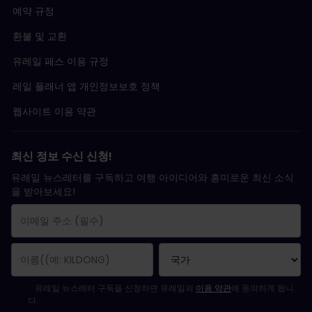
예약 규정
독일 열차
정보 더 알아보기
환불 및 교환
여기에서 자세한
예약 방법
을 확인할 수 있습니다.
유레일 패스 이용 규정
레일 플래너 앱 개인정보보호 정책
웹사이트 이용 약관
최신 정보 수신 신청!
유레일 뉴스레터를 구독하고 여행 아이디어와 흥미로운 최신 소식
을 받아보세요!
구독 신청이 완료되었습니다.
이메일 주소는 필수 항목입니다.
유효하지 않은 이메일 주소입니다!
뉴스레터를 구독하는 중 오류가 발생했습니다. 나중에 다시 시도해 주세요.
귀하는 이미 이 뉴스레터를 구독했습니다!
뉴스레터 구독을 위해서는 이용 약관에 동의하셔야 합니다.
유레일 뉴스레터 구독을 신청하면 유레일의
이용 약관
에 동의하게 됩니
다.