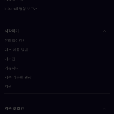
할 수 있습니다. 1등석 패스를 소지한 여행자는 두 등급
슬로바키아 열차
정보 더 알아보기
2등석
: €5.20
좌석을 모두 이용할 수 있습니다. 인터레일 패스로는 프
여기에서 자세한
예약 방법
을 확인할 수 있습니다.
Interrail 영향 보고서
1등석
: €6.50
리미엄석을 이용할 수 없습니다.
예약을 권장합니다.
웨스트반
비엔나 - 린츠 - 잘츠부르크 - 뮌헨 - 슈투트가르트
스위스 열차
정보 더 알아보기
비엔나 - 린츠 - 잘츠부르크 - 인스브루크 - 린다우
시작하기
여기에서 자세한
예약 방법
을 확인할 수 있습니다.
1등석(업그레이드): €10,99 - €94,90
유레일이란?
컴포트 클래스(업그레이드): €7.90 - €14.90
패스 이용 방법
일반석(선택 사항): €1.90 – €4.90
매거진
예약은 1등석만 필수입니다
커뮤니티
스넬토겟(Snälltåget)(IC)
지속 가능한 관광
함부르크 - 코펜하겐 - 스톡홀름
지원
2등석: 미정
1등석: 미정
예약 필수
약관 및 조건
2026년 5월부터