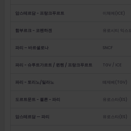
암스테르담 - 프랑크푸르트
이체에(ICE)
함부르크 - 코펜하겐
유로시티 익스프레스(
파리 – 바르셀로나
SNCF
파리 - 슈투트가르트 / 뮌헨 / 프랑크푸르트
TGV / ICE
파리 - 토리노/밀라노
떼제베(TGV)
도르트문트 - 쾰른 - 파리
유로스타(ES)
암스테르담 — 파리
유로스타(ES)